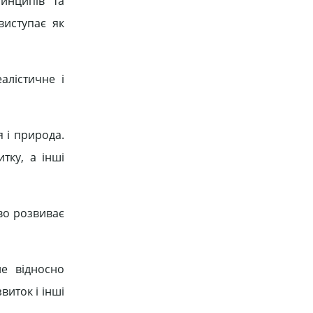
ринципів та
виступає як
алістичне і
я і природа.
тку, а інші
тво розвиває
не відносно
виток і інші