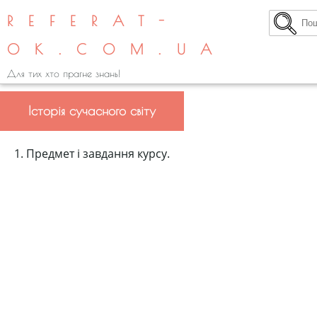
REFERAT-
OK.COM.UA
Для тих хто прагне знань!
Історія сучасного світу
1. Предмет і завдання курсу.