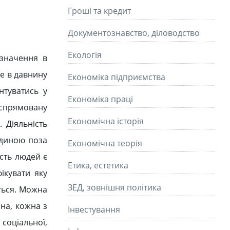
Гроші та кредит
Документознавство, діловодство
Екологія
 значення в
Ще в давнину
Економіка підприємства
нтуватись у
Економіка праці
леспрямовану
Економічна історія
 Діяльність
юдиною поза
Економічна теорія
сть людей є
Етика, естетика
ікувати яку
ЗЕД, зовнішня політика
ється. Можна
чна, кожна з
Інвестування
соціальної,