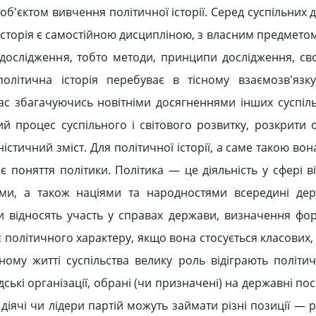
 є об'єктом вивчення політичної історії. Серед суспільних
а історія є самостійною дисципліною, з власним предмето
 дослідження, тобто методи, принципи дослідження, сво
олітична історія перебуває в тісному взаємозв'язк
с збагачуючись новітніми досягненнями інших суспіль
ий процес суспільного і світового розвитку, розкрити 
ністичний зміст. Для політичної історії, а саме такою вон
є поняття політики. Політика — це діяльність у сфері 
ми, а також націями та народностями всередині дер
 відносять участь у справах держави, визначення фор
 політичного характеру, якщо вона стосується класових,
ому житті суспільства велику роль відіграють політичн
дські організації, обрані (чи призначені) на державні пос
іячі чи лідери партій можуть займати різні позиції — р