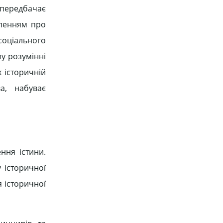
 передбачає
вленням про
соціального
му розумінні
х історичній
ва, набуває
ння істини.
 історичної
 історичної