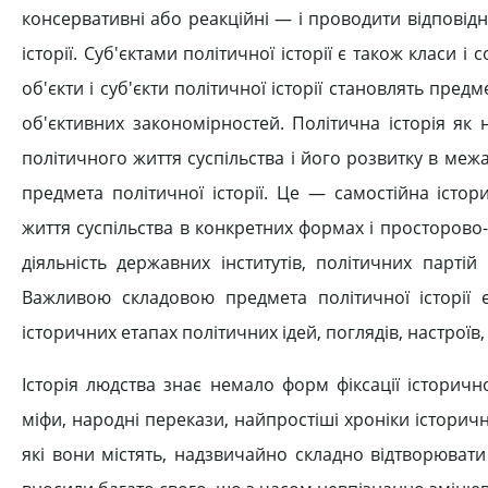
консервативні або реакційні — і проводити відповідну
історії. Суб'єктами політичної історії є також класи і с
об'єкти і суб'єкти політичної історії становлять пре
об'єктивних закономірностей. Політична історія як
політичного життя суспільства і його розвитку в меж
предмета політичної історії. Це — самостійна істо
життя суспільства в конкретних формах і просторово-ч
діяльність державних інститутів, політичних партій
Важливою складовою предмета політичної історії 
історичних етапах політичних ідей, поглядів, настроїв,
Історія людства знає немало форм фіксації історично
міфи, народні перекази, найпростіші хроніки історичн
які вони містять, надзвичайно складно відтворювати 