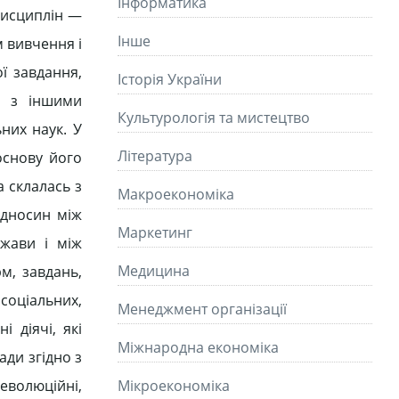
Інформатика
 дисциплін —
Інше
м вивчення і
ї завдання,
Історія України
у з іншими
Культурологія та мистецтво
них наук. У
Літературa
основу його
а склалась з
Макроекономіка
відносин між
Маркетинг
жави і між
Медицина
м, завдань,
 соціальних,
Менеджмент організації
і діячі, які
Міжнародна економіка
ади згідно з
еволюційні,
Мікроекономіка