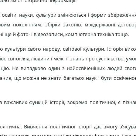
ло зміст історичної інформації.
зі освіти, науки, культури змінюються і форми збереженн
овим поколінням: збірки законів, міждержавні догово
і ще й фото- і відеозаписи, комп'ютерна техніка тощо.
о культури свого народу, світової культури. Історія ви
є світогляд людини і межі її знань про суспільство, ум
дицію. Не випадково один з найосвіченіших людей свого
начив, що можна не знати багатьох наук і бути освічен
важливих функцій історії, зокрема політичної, є пізна
ітична. Вивчення політичної історії дає змогу з'ясуват