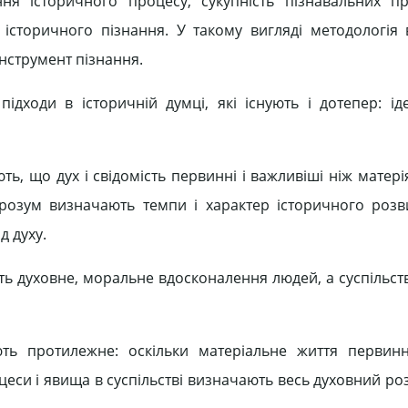
ня історичного процесу, сукупність пізнавальних п
 історичного пізнання. У такому вигляді методологія 
 інструмент пізнання.
дходи в історичній думці, які існують і дотепер: іде
ть, що дух і свідомість первинні і важливіші ніж матері
озум визначають темпи і характер історичного розви
д духу.
ить духовне, моральне вдосконалення людей, а суспільс
ють протилежне: оскільки матеріальне життя первин
цеси і явища в суспільстві визначають весь духовний роз