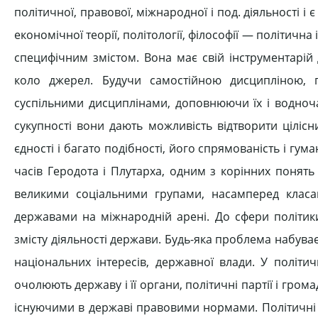
політичної, правової, міжнародної і под. діяльності і
економічної теорії, політології, філософії — політичн
специфічним змістом. Вона має свій інструментарій
коло джерел. Будучи самостійною дисципліною, п
суспільними дисциплінами, доповнюючи їх і водноча
сукупності вони дають можливість відтворити цілісн
єдності і багато подібності, його спрямованість і гума
часів Геродота і Плутарха, одним з корінних понять 
великими соціальними групами, насамперед класа
державами на міжнародній арені. До сфери політики
змісту діяльності держави. Будь-яка проблема набуває
національних інтересів, державної влади. У політичн
очолюють державу і її органи, політичні партії і грома
існуючими в державі правовими нормами. Політичні д