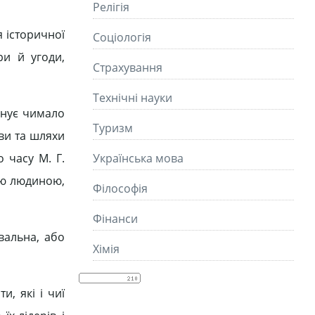
Релігія
я історичної
Соціологія
ри й угоди,
Страхування
Технічні науки
конує чимало
Туризм
ови та шляхи
 часу М. Г.
Українська мова
ою людиною,
Філософія
Фінанси
вальна, або
Хімія
и, які і чиї