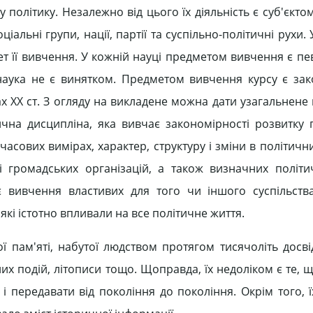
 політику. Незалежно від цього їх діяльність є суб'єкто
оціальні групи, нації, партії та суспільно-політичні рухи.
дмет її вивчення. У кожній науці предметом вивчення є п
 наука не є винятком. Предметом вивчення курсу є зак
ах XX ст. З огляду на викладене можна дати узагальнен
рична дисципліна, яка вивчає закономірності розвитку 
асових вимірах, характер, структуру і зміни в політичн
 і громадських організацій, а також визначних політич
є вивчення властивих для того чи іншого суспільств
 які істотно впливали на все політичне життя.
ї пам'яті, набутої людством протягом тисячоліть досвід
их подій, літописи тощо. Щоправда, їх недоліком є те, щ
і передавати від покоління до покоління. Окрім того, 