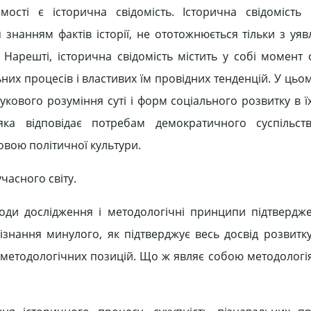
ості є історична свідомість. Історична свідомість
 знанням фактів історії, не ототожнюється тільки з уя
. Нарешті, історична свідомість містить у собі момент 
них процесів і властивих їм провідних тенденцій. У цьо
укового розуміння суті і форм соціального розвитку в ї
 яка відповідає потребам демократичного суспільст
овою політичної культури.
часного світу.
оди дослідження і методологічні принципи підтвердже
ізнання минулого, як підтверджує весь досвід розвитку
 методологічних позицій. Що ж являє собою методологія