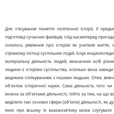
Для з'ясування поняття політичної історії, її пре
підготовці сучасних фахівців, слід насамперед пригада
склалось уявлення про історію як учителя життя, ч
стрімкому потоці суспільних подій. Існує енциклопед
матеріальну діяльність людей, визначних осіб різн
людини є історією суспільства, оскільки вона завжд
видимим спілкуванням з іншими людьми. Отже, вивчат
об'єктом історичної науки. Сама діяльність того чи
можна за об'єктами діяльності, тобто за тим, на що в
виділити такі основні сфери (об'єкти) діяльності, як 
яких при всьому їх взаємозв'язку може слугувати