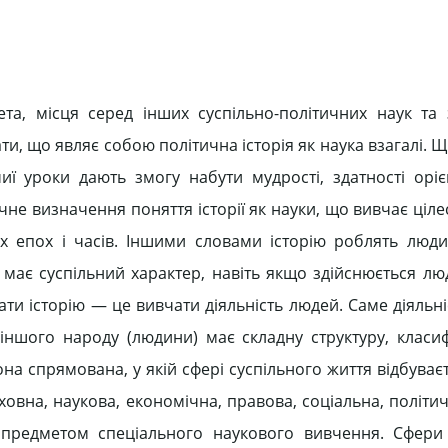
дмета, місця серед інших суспільно-політичних наук та
ти, що являє собою політична історія як наука взагалі. 
иї уроки дають змогу набути мудрості, здатності оріє
ичне визначення поняття історії як науки, що вивчає ці
их епох і часів. Іншими словами історію роблять люди.
и має суспільний характер, навіть якщо здійснюється л
и історію — це вивчати діяльність людей. Саме діяльні
 іншого народу (людини) має складну структуру, класиф
она спрямована, у якій сфері суспільного життя відбува
духовна, наукова, економічна, правова, соціальна, політи
 предметом спеціального наукового вивчення. Сфери 