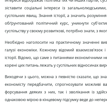
інтереси відображає політика тих чи інших партій, сусп
зіставити соціальні інтереси із загальнолюдським
суспільних явищ. Знання історії, а значить розумінн
обґрунтований політичний курс, уникнути суб'єкт
суспільству у своєму розвиткові, потрібно знати, з я
Необхідно наголосити на практичному значенні вивч
галузі економіки. Кожному відомий взаємозв'язок і
історії. Відомо, що саме з питаннями економічними не
корені цих питань лежать у суспільних відносинах ви
Виходячи з цього, можна з певністю сказати, що зна
економісту передбачити, спрогнозувати можливі ва
форсування деяких з них, так і зволікання із здій
однаковою мірою в кінцевому підсумку веде до непер