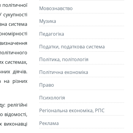
м політичної
Мовознавство
 У сукупності
Музика
евна система
ономірності
Педагогіка
е визначення
Податки, податкова система
політичного
Політика, політологія
их системах,
них діячів.
Політична економіка
а на різних
Право
Психологія
у: релігійні
Регіональна економіка, РПС
о відомості,
Реклама
їх виконавці