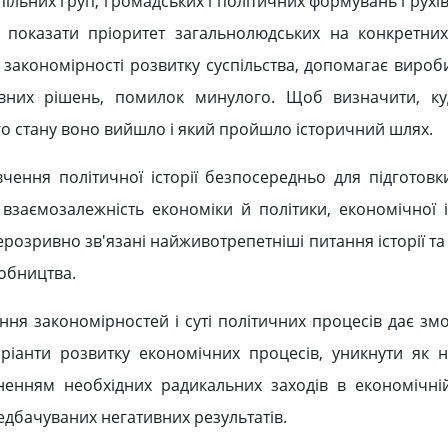
ільних груп, громадських і політичних формувань і рухів, ї
и, показати пріоритет загальнолюдських на конкретни
я закономірності розвитку суспільства, допомагає виро
ивних рішень, помилок минулого. Щоб визначити, ку
кого стану воно вийшло і який пройшло історичний шлях.
ення політичної історії безпосередньо для підготовки
 взаємозалежність економіки й політики, економічної і
розривно зв'язані найживотрепетніші питання історії та 
робництва.
ння закономірностей і суті політичних процесів дає змо
ріанти розвитку економічних процесів, уникнути як 
сненням необхідних радикальних заходів в економічні
едбачуваних негативних результатів.