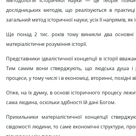
Методологія історичної науки — це теорія пізнан
дослідницьких методів, що реалізуються в практиці
загальний метод історичної науки, усіх її напрямів, як
Ще понад 2 тис. років тому виникли два основні пі
матеріалістичне розуміння історії.
Представники ідеалістичної концепції в історії вважаю
Тим самим вони стверджують, що людська душа і р
процеси, у тому числі і в економіці, вторинні, похідні ві
Отже, на їх думку, в основі історичного процесу леж
сама людина, оскільки здібності їй дані Богом.
Прихильники матеріалістичної концепції стверджу
свідомості людини, то саме економічні структури, про