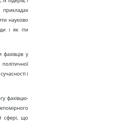
х лідерів, і
х прикладах
бити науково
ди і як іти
 фахівців у
 політичної
сучасності і
гу фахівцю-
непомірного
й сфері, що