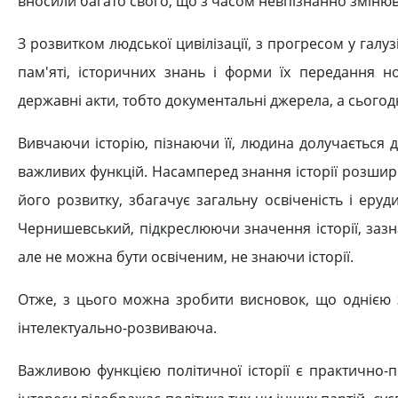
вносили багато свого, що з часом невпізнанно змінюва
З розвитком людської цивілізації, з прогресом у галу
пам'яті, історичних знань і форми їх передання н
державні акти, тобто документальні джерела, а сьогодн
Вивчаючи історію, пізнаючи її, людина долучається д
важливих функцій. Насамперед знання історії розширю
його розвитку, збагачує загальну освіченість і еру
Чернишевський, підкреслюючи значення історії, заз
але не можна бути освіченим, не знаючи історії.
Отже, з цього можна зробити висновок, що однією з 
інтелектуально-розвиваюча.
Важливою функцією політичної історії є практично-пол