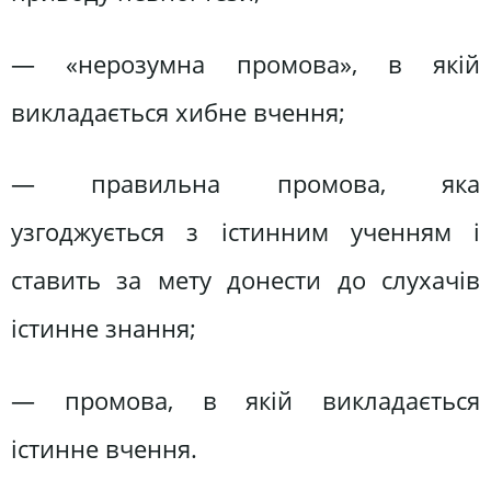
— «нерозумна промова», в якій
викладається хибне вчення;
— правильна промова, яка
узгоджується з істинним ученням і
ставить за мету донести до слухачів
істинне знання;
— промова, в якій викладається
істинне вчення.