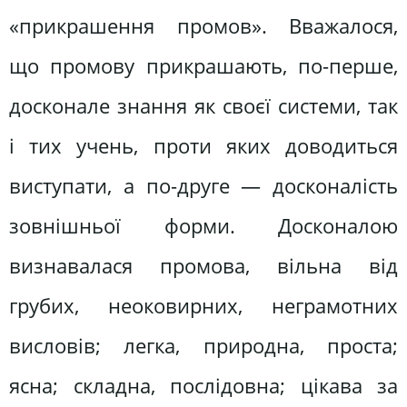
«прикрашення промов». Вважалося,
що промову прикрашають, по-перше,
досконале знання як своєї системи, так
і тих учень, проти яких доводиться
виступати, а по-друге — досконалість
зовнішньої форми. Досконалою
визнавалася промова, вільна від
грубих, неоковирних, неграмотних
висловів; легка, природна, проста;
ясна; складна, послідовна; цікава за