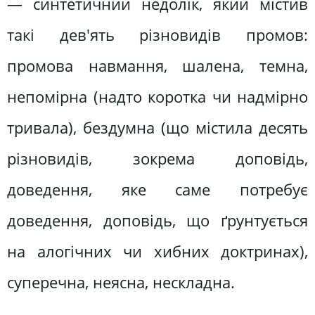
— синтетичний недолік, який містив
такі дев'ять різновидів промов:
промова навмання, шалена, темна,
непомірна (надто коротка чи надмірно
тривала), бездумна (що містила десять
різновидів, зокрема доповідь,
доведення, яке саме потребує
доведення, доповідь, що ґрунтується
на алогічних чи хибних доктринах),
суперечна, неясна, нескладна.