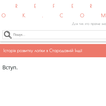
REFE
OK.CO
Для тих хто прагне зна
Історія розвитку логіки в Стародавній Індії
Вступ.