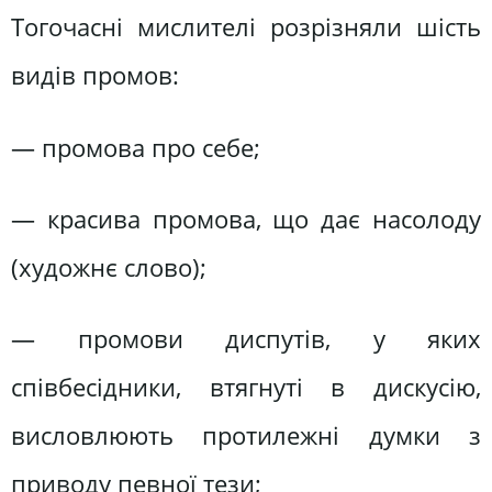
Тогочасні мислителі розрізняли шість
видів промов:
— промова про себе;
— красива промова, що дає насолоду
(художнє слово);
— промови диспутів, у яких
співбесідники, втягнуті в дискусію,
висловлюють протилежні думки з
приводу певної тези;