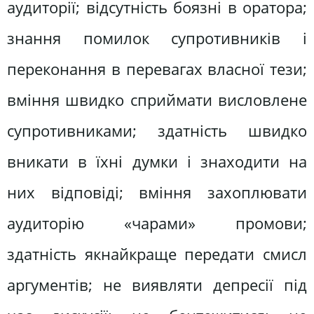
аудиторії; відсутність боязні в оратора;
знання помилок супротивників і
переконання в перевагах власної тези;
вміння швидко сприймати висловлене
супротивниками; здатність швидко
вникати в їхні думки і знаходити на
них відповіді; вміння захоплювати
аудиторію «чарами» промови;
здатність якнайкраще передати смисл
аргументів; не виявляти депресії під