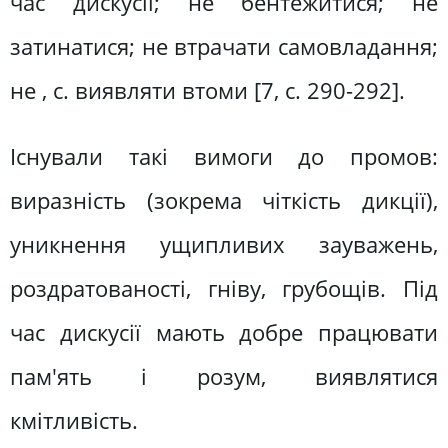
час дискусії; не бентежитися; не
затинатися; не втрачати самовладання;
не , c. виявляти втоми [7, c. 290-292].
Існували такі вимоги до промов:
виразність (зокрема чіткість дикції),
уникнення ущипливих зауважень,
роздратованості, гніву, грубощів. Під
час дискусії мають добре працювати
пам'ять і розум, виявлятися
кмітливість.