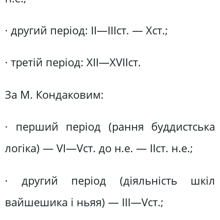
· другий період: II—IIIст. — Xст.;
· третій період: XII—XVIIст.
За М. Кондаковим:
· перший період (рання буддистська
логіка) — VI—Vст. до н.е. — IIст. н.е.;
· другий період (діяльність шкіл
вайшешика і ньяя) — III—Vст.;