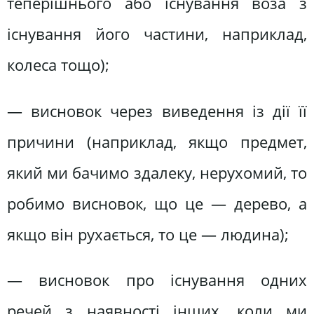
теперішнього або існування воза з
існування його частини, наприклад,
колеса тощо);
— висновок через виведення із дії її
причини (наприклад, якщо предмет,
який ми бачимо здалеку, нерухомий, то
робимо висновок, що це — дерево, а
якщо він рухається, то це — людина);
— висновок про існування одних
речей з наявності інших, коли ми