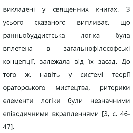
викладені у священних книгах. З
усього сказаного випливає, що
ранньобуддистська логіка була
вплетена в загальнофілософські
концепції, залежала від їх засад. До
того ж, навіть у системі теорії
ораторського мистецтва, риторики
елементи логіки були незначними
епізодичними вкрапленнями [3, c. 46-
47].