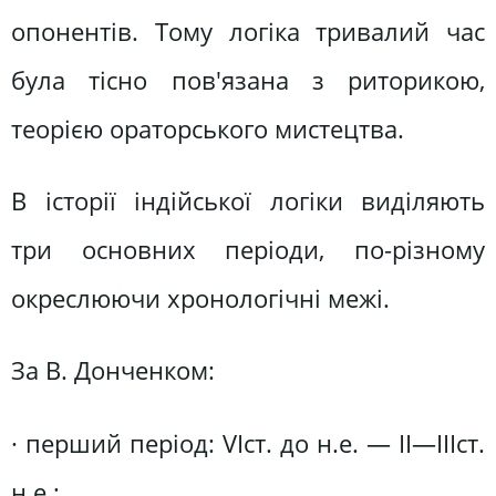
опонентів. Тому логіка тривалий час
була тісно пов'язана з риторикою,
теорією ораторського мистецтва.
В історії індійської логіки виділяють
три основних періоди, по-різному
окреслюючи хронологічні межі.
За В. Донченком:
· перший період: VIст. до н.е. — II—IIIст.
н.е.;