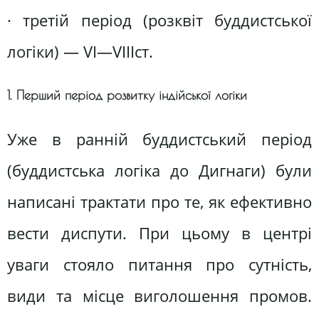
· третій період (розквіт буддистської
логіки) — VI—VIIIст.
1. Перший період розвитку індійської логіки
Уже в ранній буддистський період
(буддистська логіка до Дигнаги) були
написані трактати про те, як ефективно
вести диспути. При цьому в центрі
уваги стояло питання про сутність,
види та місце виголошення промов.