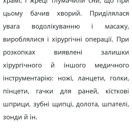
храмі, і жреці тлумачили сни, що при
цьому бачив хворий. Приділялася
увага водолікуванню і масажу,
вироблялися і хірургічні операції. При
розкопках виявлені залишки
хірургічного й іншого медичного
інструментарію: ножі, ланцети, голки,
пінцети, гачки для раней, кісткові
шприци, зубні щипці, долота, шпателі,
зонди й ін.