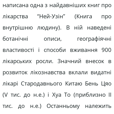
написана одна з найдавніших книг про
лікарства “Ней-Узін” (Книга про
внутрішню людину). В ній наведені
ботанічні описи, географіячні
властивості і способи вживання 900
лікарських росли. Значний внесок в
розвиток лікознавства вклали видатні
лікарі Стародавнього Китаю Бень Цяо
(V тис. до н.е.) і Хуа То (приблизно ІІ
тис. до н.е.) Останньому належить