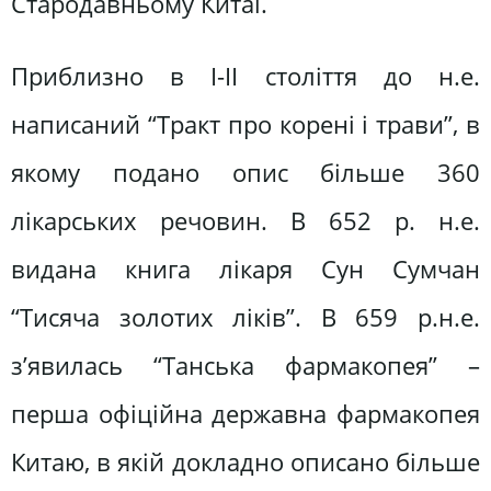
Стародавньому Китаї.
Приблизно в І-ІІ століття до н.е.
написаний “Тракт про корені і трави”, в
якому подано опис більше 360
лікарських речовин. В 652 р. н.е.
видана книга лікаря Сун Сумчан
“Тисяча золотих ліків”. В 659 р.н.е.
з’явилась “Танська фармакопея” –
перша офіційна державна фармакопея
Китаю, в якій докладно описано більше