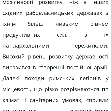
можливості розвитку, ніж в інших
східних рабовласницьких державах з
їхнім більш низьким рівнем
продуктивних сил, з їх
патріархальними пережитками.
Високий рівень розвитку державності
виразився в створенні постійної армії.
Далекі походи римських легіонів у
місцевості, що різко розрізняються по
кліматі і санітарних умовах, сприяли
виникненню різноманітних