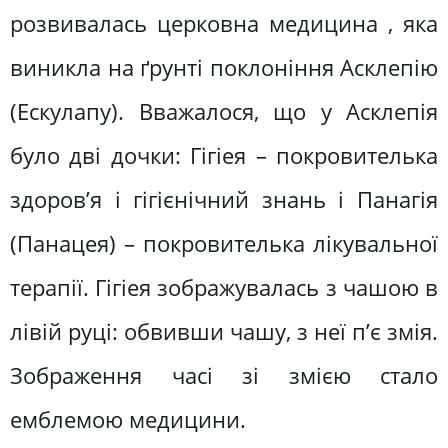
розвивалась церковна медицина , яка
виникла на ґрунті поклоніння Асклепію
(Ескулапу). Вважалося, що у Асклепія
було дві дочки: Гігіея – покровителька
здоров’я і гігієнічний знань і Панагія
(Панацея) – покровителька лікувальної
терапії. Гігіея зображувалась з чашою в
лівій руці: обвивши чашу, з неї п’є змія.
Зображення часі зі змією стало
емблемою медицини.