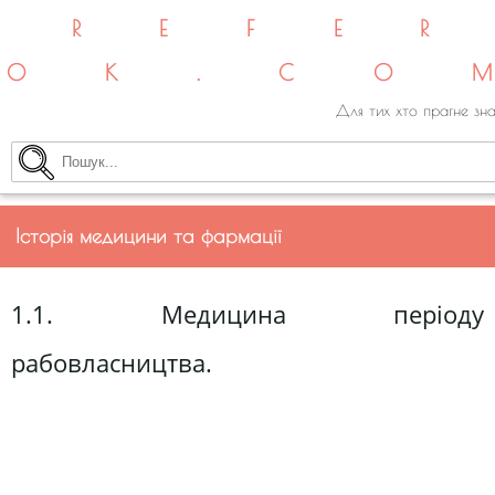
REFE
OK.CO
Для тих хто прагне зна
Історія медицини та фармації
1.1. Медицина періоду
рабовласництва.