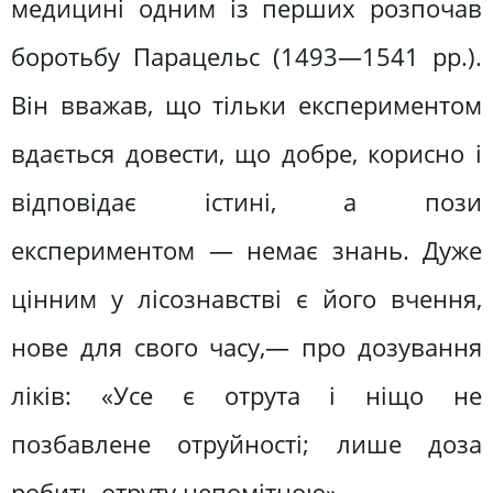
медицині одним із перших розпочав
боротьбу Парацельс (1493—1541 рр.).
Він вважав, що тільки експериментом
вдається довести, що добре, корисно і
відповідає істині, а пози
експериментом — немає знань. Дуже
цінним у лісознавстві є його вчення,
нове для свого часу,— про дозування
ліків: «Усе є отрута і ніщо не
позбавлене отруйності; лише доза
робить отруту непомітною».