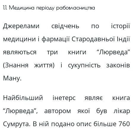
1.1. Медицина періоду рабовласництва
Джерелами свідчень по історії
медицини і фармації Стародавньої Індії
являються три книги “Люрведа”
(Знання життя) і сукупність законів
Ману.
Найбільший інетерс являє книга
“Люрведа”, автором якої був лікар
Сумрута. В ній подано опис більше 760