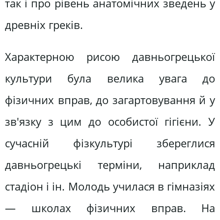
так і про рівень анатомічних зведень у
древніх греків.
Характерною рисою давньогрецької
культури була велика увага до
фізичних вправ, до загартовування й у
зв'язку з цим до особистої гігієни. У
сучасній фізкультурі збереглися
давньогрецькі терміни, наприклад
стадіон і ін. Молодь училася в гімназіях
— школах фізичних вправ. На