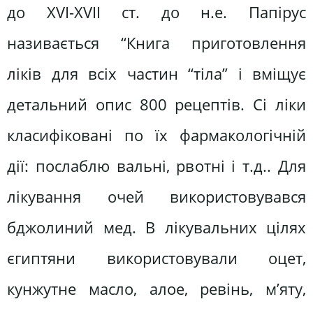
до ХVІ-ХVІІ ст. до н.е. Папірус
називається “Книга приготовлення
ліків для всіх частин “тіла” і вміщує
детальний опис 800 рецептів. Сі ліки
класифіковані по їх фармакологічній
дії: послаблю вальні, рвотні і т.д.. Для
лікування очей використовувався
бджолиний мед. В лікувальних цілях
єгиптяни використовували оцет,
кунжутне масло, алое, ревінь, м’яту,