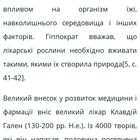
впливом на організм їжі,
навколишнього середовища і інших
факторів. Гіппократ вважав, що
лікарські рослини необхідно вживати
такими, якими їх створила природа[5, c.
41-42].
Великий внесок у розвиток медицини і
фармації вніс великий лікар Клавдій
Гален (130-200 рр. Н.е.). Із 4000 творів,
які він написав, половина посвячена