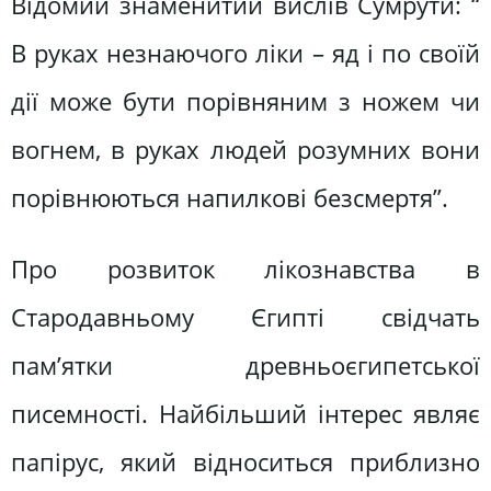
Відомий знаменитий вислів Сумрути: “
В руках незнаючого ліки – яд і по своїй
дії може бути порівняним з ножем чи
вогнем, в руках людей розумних вони
порівнюються напилкові безсмертя”.
Про розвиток лікознавства в
Стародавньому Єгипті свідчать
пам’ятки древньоєгипетської
писемності. Найбільший інтерес являє
папірус, який відноситься приблизно