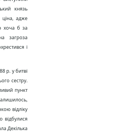
ький князь
 ціна, адже
о хоча б за
на загроза
хрестився і
8 р. у битві
ього сестру.
ливий пункт
 залишилось,
кою відліку
о відбулися
ала Декілька