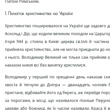
Папою Римським.
1. Початок християнства на Україні
Християнство поширювалося на Україні ще задовго д
Аскольд і Дір, що ходили великим походом на Царьгор
Ігоря 944 р. стояла в Києві церква св.Іллі й части
прийняла християнство, але не могла приєднати до нов
з нього. Володимир Великий не тільки сам прийняв х
наказом князя всі без винятку хрестилися.
Володимир у перший по хрещенні день наказав скида
хвоста й тягнули до Дніпра — дванадцять чоловік б
пристане, відбивайте його од берега, аж перейде поро
за порогами, в місці, що називалося пізніше Перунов
церкви або божниці, як їх часом називали. Краса й 