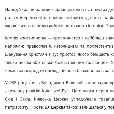
Народ України завжди черпав духовність з чистих дж
роль у збереженні та поліпшенні життєздатності нації
українського народу глибоко пов’язана з історією Пра
Історія християнства — християнство є найбільш знач
напрями: православ'я, католицизм та протестантиз
шанування християн є Ісус Христос, якого більшість х
тільки Богом або тільки божественним посланцем. Ус
чекає винагорода у вигляді вічного блаженства в раю,
У 988 році князь Володимир Великий запровадив хри
державну релігію Київської Русі. Це сталося перед 
Схід і Захід. Київська Церква успадкувала традиц
патріархату. Проте, ця Церква також залишалася у по