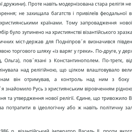
дружини). Проте навіть модернізована стара релігія не
ення; не захищала багатств і привілеїв феодальної в
 християнськими країнами. Тому запровадження ново
ибір було зупинено на християнстві візантійського зразка.
тичних міст-держав для Подніпров´я визначився півде
явою торгового шляху «із варяг у греки». По-друге, у дер
, Ольга), пов´язані з Константинополем. По-третє, ві
омінувала над релігійною, що цілком влаштовувало вели
ланам він отримував, а контроль над ним з боку
ав´я знайомило Русь з християнським віровченням рідно
 та утвердження нової релігії. Єдине, що тривожило 
 потрапити в ідеологічну або ж навіть політичну зал
86 р. візантійський імператор Василь II, проти яког