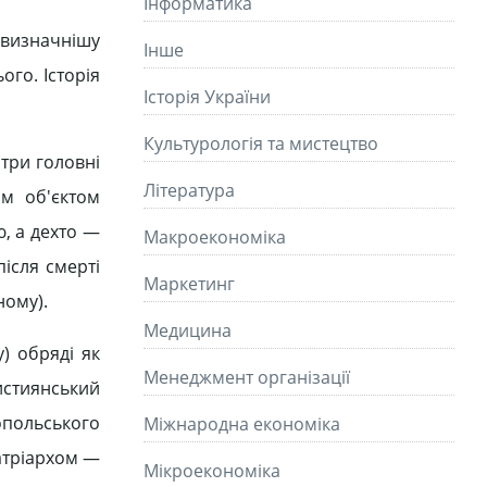
Інформатика
йвизначнішу
Інше
ого. Історія
Історія України
Культурологія та мистецтво
 три головні
Літературa
им об'єктом
ю, а дехто —
Макроекономіка
ісля смерті
Маркетинг
ному).
Медицина
) обряді як
Менеджмент організації
истиянський
опольського
Міжнародна економіка
патріархом —
Мікроекономіка