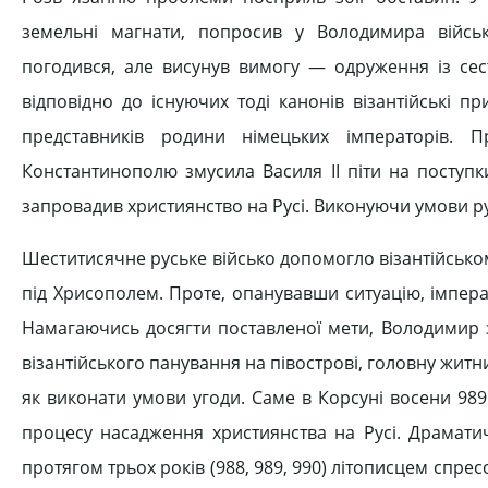
земельні магнати, попросив у Володимира війсь
погодився, але висунув вимогу — одруження із се
відповідно до існуючих тоді канонів візантійські 
представників родини німецьких імператорів. П
Константинополю змусила Василя II піти на поступк
запровадив християнство на Русі. Виконуючи умови рус
Шеститисячне руське військо допомогло візантійському
під Хрисополем. Проте, опанувавши ситуацію, імперат
Намагаючись досягти поставленої мети, Володимир 
візантійського панування на півострові, головну житн
як виконати умови угоди. Саме в Корсуні восени 989
процесу насадження християнства на Русі. Драматичн
протягом трьох років (988, 989, 990) літописцем спрес