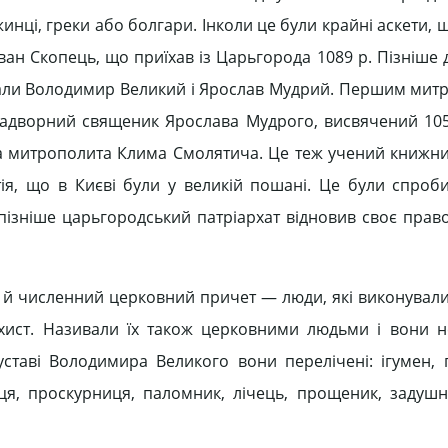
инці, греки або болгари. Інколи це були крайні аскети,
ван Скопець, що приїхав із Царьгорода 1089 р. Пізніше
ували Володимир Великий і Ярослав Мудрий. Першим мит
 надворний священик Ярослава Мудрого, висвячений 105
а митрополита Клима Смолятича. Це теж учений книжник
я, що в Києві були у великій пошані. Це були спроб
е пізніше царьгородський патріархат відновив своє пра
ле й численний церковний причет — люди, які виконували
ахист. Називали їх також церковними людьми і вони н
уставі Володимира Великого вони перелічені: ігумен, п
иця, проскурниця, паломник, лічець, прощеник, задушн