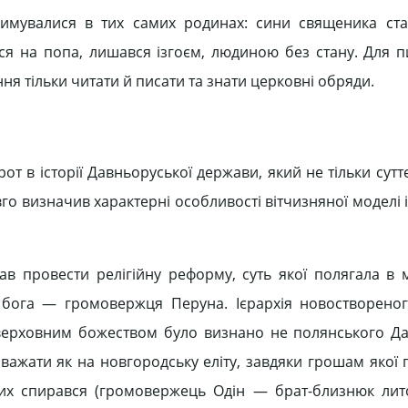
римувалися в тих самих родинах: сини священика ст
ся на попа, лишався ізгоєм, людиною без стану. Для 
ня тільки читати й писати та знати церковні обряди.
 в історії Давньоруської держави, який не тільки сутт
вго визначив характерні особливості вітчизняної моделі
провести релігійну реформу, суть якої полягала в м
о бога — громовержця Перуна. Ієрархія новостворено
е верховним божеством було визнано не полянського Да
ажати як на новгородську еліту, завдяки грошам якої
ких спирався (громовержець Одін — брат-близнюк лит