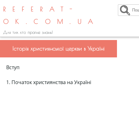
REFERAT-
OK.COM.UA
Для тих хто прагне знань!
Історія християнської церкви в Україні
Вступ
1. Початок християнства на Україні