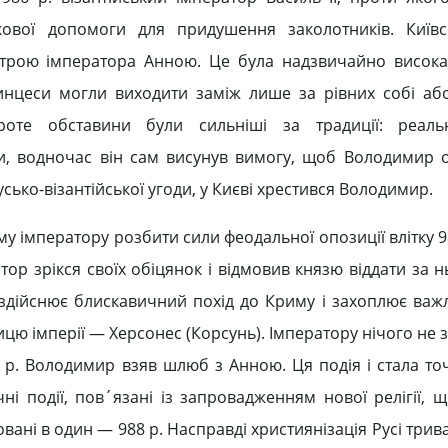
кової допомоги для придушення заколотників. Київс
строю імператора Анною. Це була надзвичайно висока
принцеси могли виходити заміж лише за рівних собі аб
роте обставини були сильніші за традиції: реаль
и, водночас він сам висунув вимогу, щоб Володимир о
ько-візантійської угоди, у Києві хрестився Володимир.
 імператору розбити сили феодальної опозиції влітку 98
ор зрікся своїх обіцянок і відмовив князю віддати за н
здійснює блискавичний похід до Криму і захоплює важ
ицю імперії — Херсонес (Корсунь). Імператору нічого не
 р. Володимир взяв шлюб з Анною. Ця подія і стала точ
і події, пов´язані із запровадженням нової релігії, щ
овані в один — 988 р. Насправді християнізація Русі трив