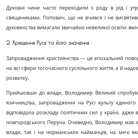
Духовні чини часто переходили з роду в рід і ут
священиками. Попович, що не вчився і не висвятив
духовенства вимагали звичайно невеликої освіти: вмін
2. Хрещення Руся та його значення
Запровадження християнства — це епохальний поворот
на всі сфери тогочасного суспільного життя, а й надо
розвитку.
Прийшовши до влади, Володимир Великий спробував 
язичництва, запровадженні на Русі культу єдиног
відповідала розкладу політичних сил у країні, адж
новгородського Перуна. Очевидно, Володимир мав зв
влади, так і на норманських найманців, на мечі я