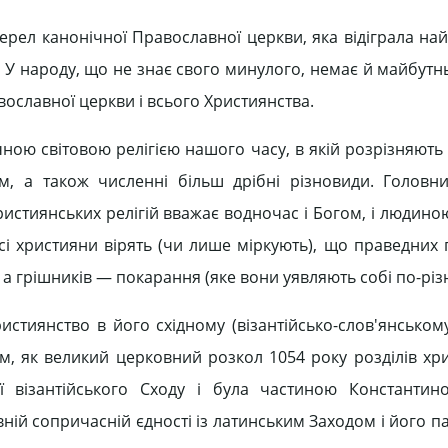
ерел канонічної Православної церкви, яка відіграла на
. У народу, що не знає свого минулого, немає й майбутнь
вославної церкви і всього Християнства.
ною світовою релігією нашого часу, в якій розрізняють
м, а також численні більш дрібні різновиди. Головн
ристиянських релігій вважає водночас і Богом, і людино
і християни вірять (чи лише міркують), що праведних п
 а грішників — покарання (яке вони уявляють собі по-різ
стиянство в його східному (візантійсько-слов'янському
тим, як великий церковний розкол 1054 року розділів хр
ії візантійського Сходу і була частиною Константин
вній сопричасній єдності із латинським Заходом і його 