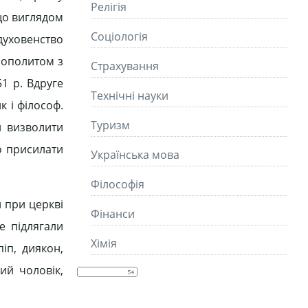
Релігія
 що виглядом
Соціологія
 духовенство
рополитом з
Страхування
1 р. Вдруге
Технічні науки
 і філософ.
Туризм
и визволити
во присилати
Українська мова
Філософія
 при церкві
Фінанси
е підлягали
Хімія
іп, диякон,
ий чоловік,