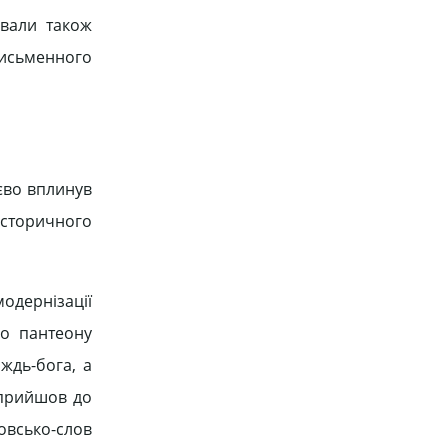
авали також
письменного
єво вплинув
 історичного
одернізації
го пантеону
ждь-бога, а
 прийшов до
овсько-слов