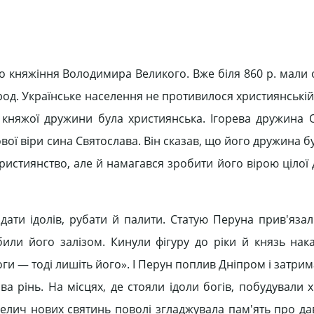
о княжіння Володимира Великого. Вже біля 860 р. мали 
од. Українське населення не противилося християнській 
на княжої дружини була християнська. Ігорева дружина 
ої віри сина Святослава. Він сказав, що його дружина б
ристиянство, але й намагався зробити його вірою цілої 
ти ідолів, рубати й палити. Статую Перуна прив'язал
или його залізом. Кинули фігуру до ріки й князь нака
ги — тоді лишіть його». І Перун поплив Дніпром і затри
а рінь. На місцях, де стояли ідоли богів, побудували 
велич нових святинь поволі згладжувала пам'ять про да