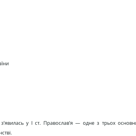
аїни
з’явилась у І ст. Православ’я — одне з трьох основн
стві.