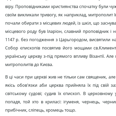
віру. Проповідниками християнства спочатку були чуж
своїм викликали тривогу, як наприклад, митрополит І
почали обирати з місцевих людей, із шкіл, що засн
місцевого роду був Іларіон, славний проповідник і
1147 р. без погодження з Царьгородом, висвятили н
Собор єпископів посвятив його мощами св.Клименті
українську церкву з-під прямого впливу Візантії. Ал
митрополитів до Києва.
В ці часи при церкві жив не тільки сам священик, а
якісь обов'язки аби церква прийняла їх під свій з
світському судові; судив їх єпископ. В церковному 
попадя, той хто в криласі: ігуменя, чернець, черн
прибічник, сліпець, хромець тощо.