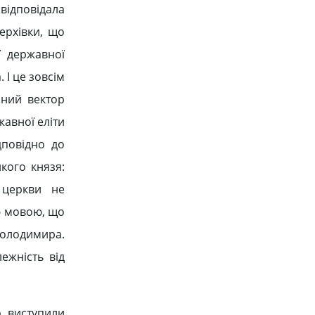
 відповідала
ерхівки, що
ї державної
 І це зовсім
нний вектор
жавної еліти
дповідно до
кого князя:
 церкви не
ю мовою, що
Володимира.
ежність від
о виступили