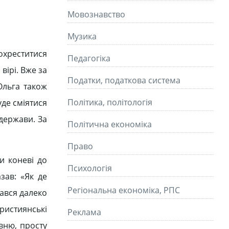
Мовознавство
Музика
охреститися
Педагогіка
вірі. Вже за
Податки, податкова система
Ольга також
Політика, політологія
уде сміятися
держави. За
Політична економіка
Право
и коневі до
Психологія
зав: «Як де
Регіональна економіка, РПС
мався далеко
християнські
Реклама
вню, просту