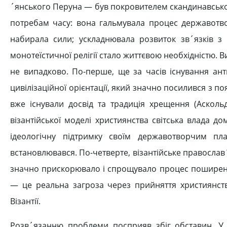
´янського Перуна — був покровителем скандинавської 
потребам часу: вона гальмувала процес державотвор
набирала сили; ускладнювала розвиток зв´язків з
монотеїстичної релігії стало життєвою необхідністю. В
не випадково. По-перше, ще за часів існування ан
цивілізаційної орієнтації, який значно посилився з по
вже існували досвід та традиція хрещення (Аскольд
візантійської моделі християнства світська влада д
ідеологічну підтримку своїм державотворчим п
встановлювався. По-четверте, візантійське правосл
значно прискорювало і спрощувало процес поширення
— це реальна загроза через прийняття християнства
Візантії.
Розв´язанню проблеми посприяв збіг обставин. У 9