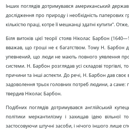
Інших поглядів дотримувався американський держав
дослідження про природу і необхідність паперових г
кількістю праці, котре її мешканці здатні купити". Отже
Біля витоків цієї теорії стояв Ніколас Барбон (1640—
вважав, що гроші не є багатством. Тому Н. Барбон 
упевнений, що люди не мають повного уявлення про то
системи. Н. Барбон розглядав усі складові торгівлі, тобт
причини та інші аспекти. До речі, Н. Барбон дав своє в
задоволення трьох головних потреб людини, а саме: по
твердив Ніколас Барбон.
Подібних поглядів дотримувався англійський купець
політики меркантилізму і захищав ідею вільної т
застосовуючи штучні засоби, і нічого іншого лише спо