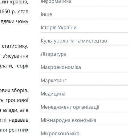
Інформатика
Син кравця,
1650 р. став
Інше
завдяки чому
Історія України
Культурологія та мистецтво
 статистику.
Літературa
 з'ясування
лати, теорії
Макроекономіка
Маркетинг
ових зборів.
Медицина
ть грошової
Менеджмент організації
я влади, але
тті надавав
Міжнародна економіка
ння рентних
Мікроекономіка