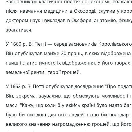
Засновником класичної політичної економії вважают
після навчання медицини в Оксфорді, служив у королі
доктором наук і викладав в Оксфорді анатомію, фізику 
збагатився.
У 1660 р. В. Петті — серед засновників Королівськог
Він опублікував майже 20 праць, в яких відображен
явищ і статистичного їх відображення. У його творах чі
земельної ренти і теорії грошей.
У 1662 р. В. Петті опублікував дослідження "Про подат
Він, зокрема, зауважив, що обмежують можливості п
маси. "Кажу, що коли б у якійсь країні було надто баг
було би шкодою для всіх людей, якщо би володар тр
великого значення нагромадженню грошей, що його 