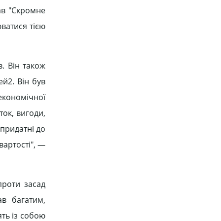
ав "Скромне
ватися тією
в. Він також
й2. Він був
 економічної
оток, вигоди,
 придатні до
вартості", —
проти засад
ав багатим,
ять із собою