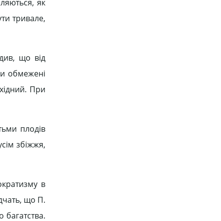
иляються, як
ути тривале,
див, що від
ули обмежені
бхідний. При
тьми плодів
усім збіжжя,
ократизму в
дчать, що П.
о багатства.