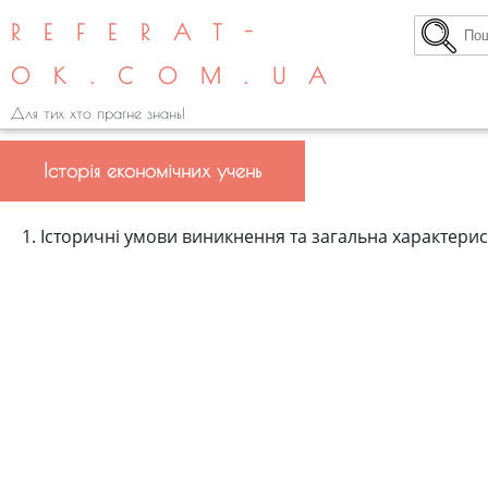
REFERAT-
OK.COM.UA
Для тих хто прагне знань!
Історія економічних учень
1. Історичні умови виникнення та загальна характерис