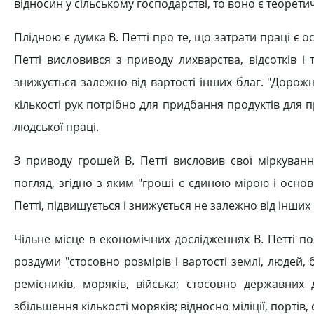
відносин у сільському господарстві, то воно є теорети
Плідною є думка В. Петті про те, що затрати праці є о
Петті висловився з приводу лихварства, відсотків і 
знижується залежно від вартості інших благ. "Дорожн
кількості рук потрібно для придбання продуктів для п
людської праці.
З приводу грошей В. Петті висловив свої міркування
погляд, згідно з яким "гроші є єдиною мірою і осново
Петті, підвищується і знижується не залежно від інших 
Чільне місце в економічних дослідженнях В. Петті по
роздуми "стосовно розмірів і вартості землі, людей, б
ремісників, моряків, війська; стосовно державних 
збільшення кількості моряків; відносно міліції, портів, 