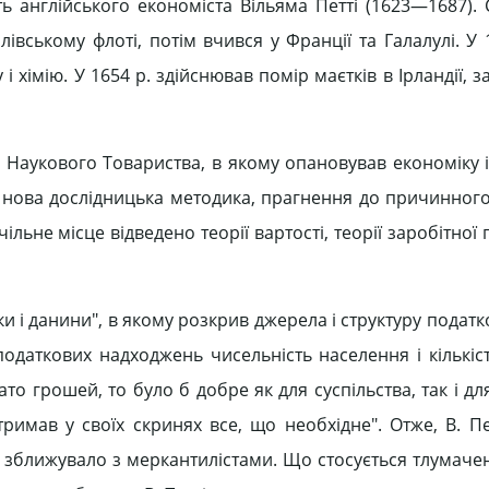
ь англійського економіста Вільяма Петті (1623—1687). 
вському флоті, потім вчився у Франції та Галалулі. У 
і хімію. У 1654 р. здійснював помір маєтків в Ірландії, 
о Наукового Товариства, в якому опановував економіку і
а нова дослідницька методика, прагнення до причинного
льне місце відведено теорії вартості, теорії заробітної п
ки і данини", в якому розкрив джерела і структуру податк
одаткових надходжень чисельність населення і кількіс
ато грошей, то було б добре як для суспільства, так і дл
имав у своїх скринях все, що необхідне". Отже, В. Пе
зближувало з меркантилістами. Що стосується тлумаче