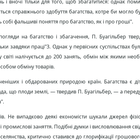
ь і вночі тільки для того, щоб збагатитися: однак пом
ється справжнього здобуття багатства, котре би могло б
собі фальшиві поняття про багатство, як і про гроші".
огляди на багатство і збагачення, П. Буагільбер твер
ьки завдяки праці"3. Однак у первісних суспільствах б
у світі налічується до 200 занять, обмін між якими нео
асобом обміну товарів.
ченіших і обдарованих природою країн. Багатства є ді
да, що плоди землі, — твердив П. Буагільбер, — а перед
".
тів. Не випадково деякі економісти шукали джерел фізі
сі промислові заняття. Подібні думки і висловлювання сві
 селянства, критично ставився до глорифікації грошовог