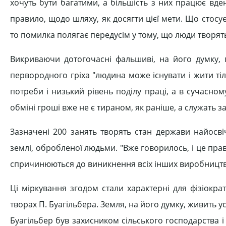
хочуть бути багатими, а більшість з них працює вден
правило, щодо шляху, як досягти цієї мети. Що стосу
то помилка полягає передусім у тому, що люди творять 
Викриваючи дотогочасні фальшиві, на його думку, п
первородного гріха "людина може існувати і жити тіл
потреби і низький рівень поділу праці, а в сучасном
обміні гроші вже не є тираном, як раніше, а служать з
Зазначені 200 занять творять стан держави найосві
землі, обробленої людьми. "Вже говорилось, і це прав
спричинюються до виникнення всіх інших виробництв
Ці міркування згодом стали характерні для фізіокра
творах П. Буагільбера. Земля, на його думку, живить у
Буагільбер був захисником сільського господарства і