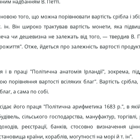
чним надбанням В. Петті.
сновою того, що можна порівнювати вартість срібла і збі
т. ін. Він широко трактував вартість монети, яка підв
еча чи дешевизна не залежать від того, — твердив В. П
рожиття". Отже, йдеться про залежність вартості продукт
 і в праці "Політична анатомія Ірландії", зокрема, під
ю порівняння вартості всіляких благ". Вартість срібла,
благ, а сама по собі.
сідає його праця "Політична арифметика 1683 р.", в як
удівель, сільського господарства, мануфактур, торгівлі,
доходів, реєстрації, банків, стосовно визначення цінн
становища країни, кораблів, могутності на морі й т. ін".