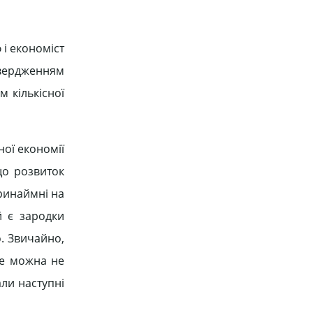
 і економіст
 твердженням
м кількісної
ної економії
що розвиток
ринаймні на
й є зародки
о. Звичайно,
не можна не
ли наступні