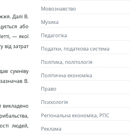
Мовознавство
жжя. Далі В.
Музика
ищується або
Педагогіка
етті, — якої
у від затрат
Податки, податкова система
Політика, політологія
дав сумніву
Політична економіка
 зазначав В.
Право
Психологія
ій викладено
Регіональна економіка, РПС
 рибальства,
ості людей,
Реклама