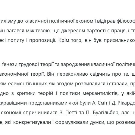
лізму до класичної політичної економії відіграв філософ
він вагався між тезою, що джерелом вартості є праця, і
сі попиту і пропозиції. Крім того, він був прихильнико
, ґенези трудової теорії та зародження класичної політич
економічної теорії. Він переконливо свідчить про те, 
м елементів інших, які згодом розвивалися і ставали, п
о з критики теорій і політики меркантилістів, у які
скравішими представниками якої були А. Сміт і Д. Рікард
економії спричинилися В. Петті та П. Буагільбер, але 
ів, які конкретизували і формулювали думки, що розвива