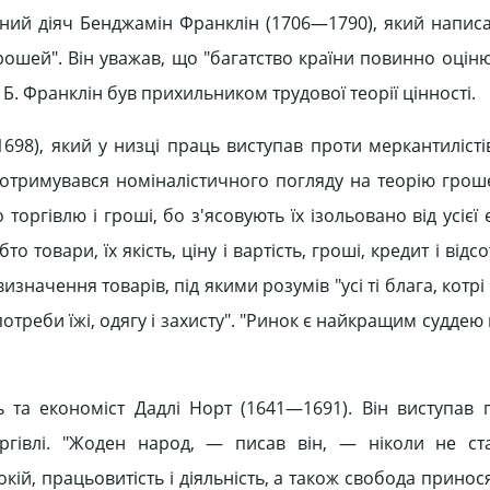
ний діяч Бенджамін Франклін (1706—1790), який напис
рошей". Він уважав, що "багатство країни повинно оціню
, Б. Франклін був прихильником трудової теорії цінності.
1698), який у низці праць виступав проти меркантилісті
дотримувався номіналістичного погляду на теорію гроше
ргівлю і гроші, бо з'ясовують їх ізольовано від усієї
о товари, їх якість, ціну і вартість, гроші, кредит і відс
изначення товарів, під якими розумів "усі ті блага, котрі
треби їжі, одягу і захисту". "Ринок є найкращим суддею 
 та економіст Дадлі Норт (1641—1691). Він виступав 
оргівлі. "Жоден народ, — писав він, — ніколи не ст
кій, працьовитість і діяльність, а також свобода принос