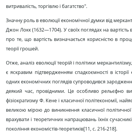
витривалість, торгівлю і багатство".
Значну роль в еволюції економічної думки від мерканти
Джон Локк (1632—1704). У своїх поглядах на вартість 
про те, що вартість визначається корисністю в проце
теорії грошей.
Отже, аналіз еволюції теорій і політики меркантилізму
є яскравим підтвердженням спадкоємності в історії 
одних економічних поглядів супроводився зародження
деякий час, провідними. Це особливо рельєфно видн
фізіократизму Ф. Кене і класичної політекономії, найя
великою мірою до виникнення класичної політичної 
врахувати і теоретичних напрацювань їхніх сучасник
покоління економістів-теоретиків[11, c. 216-218].