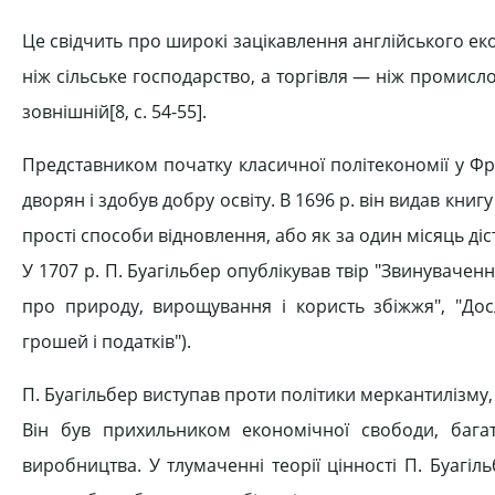
Це свідчить про широкі зацікавлення англійського ек
ніж сільське господарство, а торгівля — ніж промислов
зовнішній[8, c. 54-55].
Представником початку класичної політекономії у Фра
дворян і здобув добру освіту. В 1696 р. він видав кни
прості способи відновлення, або як за один місяць діст
У 1707 р. П. Буагільбер опублікував твір "Звинуваченн
про природу, вирощування і користь збіжжя", "Дос
грошей і податків").
П. Буагільбер виступав проти політики меркантилізму,
Він був прихильником економічної свободи, бага
виробництва. У тлумаченні теорії цінності П. Буагіл