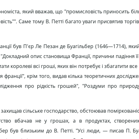
ономіста, який вважав, що "промисловість приносить бі
ість"". Саме тому В. Петті багато уваги присвятив торгів
нції був П'єр Ле Пезан де Буагільбер (1646—1714), яки
гу "Докладний опис становища Франції, причини падіння її
ати королеві всі гроші, яких він потребує і збагатити все
я франції", крім того, видав кілька теоретичних дослідже
лідження про рідкість грошей", "Роздуми про природу
 захищав сільське господарство, обстоював поміркованіс
тство вбачав не у грошах, а в продуктах, створени
ьбер був близьким до В. Петті. "Усі люди, — писав П. Б