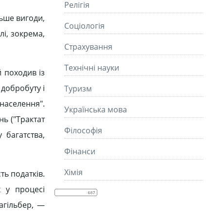
Релігія
льше вигоди,
Соціологія
лі, зокрема,
Страхування
Технічні науки
й походив із
 добробуту і
Туризм
 населення".
Українська мова
нь ("Трактат
Філософія
 багатства,
Фінанси
Хімія
ть податків.
х у процесі
уагільбер, —