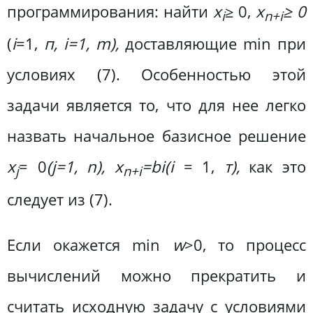
программирования: найти
x
≥ 0,
x
≥ 0
i
n+i
(
i
=1,
п, i=1, m),
доставляющие min при
условиях (7). Особенностью этой
задачи является то, что для нее легко
назвать начальное базисное решение
x
= 0
(j=1, n), x
=b
i
(i
= 1,
т),
как это
j
n+i
следует из (7).
Если окажется min
w
>0, то процесс
вычислений можно прекратить и
считать исходную задачу с условиями