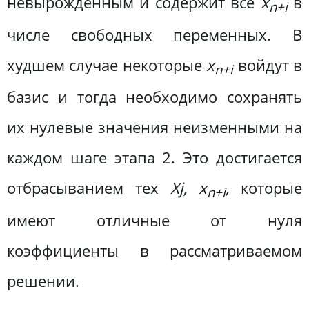
невырожденным и содержит все
x
в
n+i
числе свободных переменных. В
худшем случае некоторые
x
войдут в
n+i
базис и тогда необходимо сохранять
их нулевые значения неизменными на
каждом шаге этапа 2. Это достигается
отбрасыванием тех
Xj
, x
,
которые
n+i
имеют отличные от нуля
коэффициенты в рассматриваемом
решении.