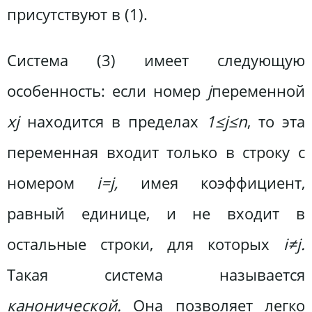
присутствуют в (1).
Система (3) имеет следующую
особенность: если номер
j
переменной
xj
находится в пределах
1≤j≤n
, то эта
переменная входит только в строку с
номером
i=j,
имея коэффициент,
равный единице, и не входит в
остальные строки, для которых
i≠j.
Такая система называется
канонической.
Она позволяет легко