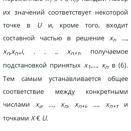
1
п
их значений соответствует некоторой
точке в
U
и, кроме того, входит
составной частью в решение
х
,
…,
г
x
,x
i, . .
.,
х
,
получаемое
n
n+
п+т
подстановкой принятых
x
,
…,
х
в (6).
1
п
Тем самым устанавливается общее
соответствие между конкретными
числами
х
…, х
, x
, .
..,
х
и
и
п
n+i
п+т
точками
X
€
U.