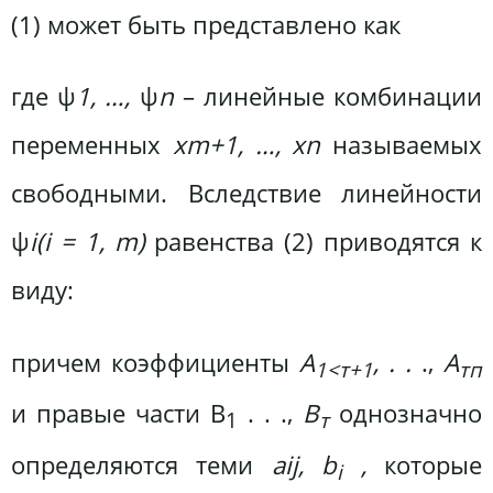
(1) может быть представлено как
где ψ
1, …,
ψ
n
– линейные комбинации
переменных
xm+1, …, xn
называемых
свободными. Вследствие линейности
ψ
i(i = 1, m)
равенства (2) приводятся к
виду:
причем коэффициенты
А
, . .
.,
А
1<т+1
тп
и правые части В
. . .,
В
однозначно
1
т
определяются теми
аij, b
,
которые
i