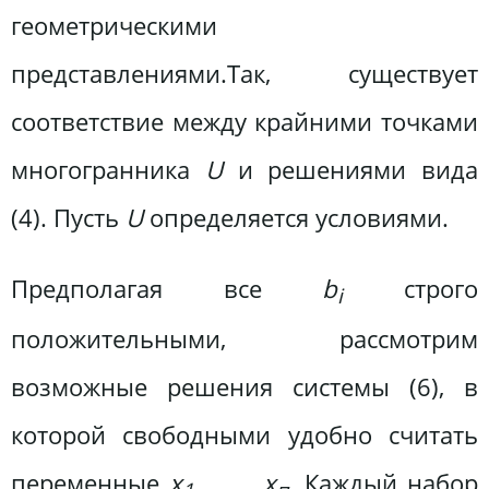
геометрическими
представлениями.Так, существует
соответствие между крайними точками
многогранника
U
и решениями вида
(4). Пусть
U
определяется условиями.
Предполагая все
b
строго
i
положительными, рассмотрим
возможные решения системы (6), в
которой свободными удобно считать
переменные
x
,. . ., х
.
Каждый набор