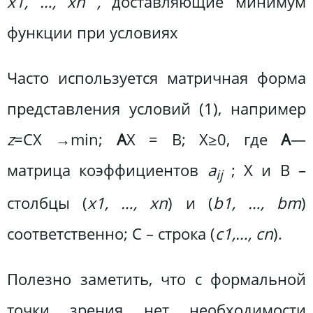
х
1, …, x
n
,
доставляющие минимум
функции при условиях
Часто используется матричная форма
представления условий (1), например
z
=CX →min;
A
X = B; X≥0, где
А
—
матрица коэффициентов
а
; X и B –
ij
столбцы (
х
1, …, х
n
) и (
b
1, …, b
m
)
соответственно; С – строка (
c
1,…, c
n
).
Полезно заметить, что с формальной
точки зрения нет необходимости