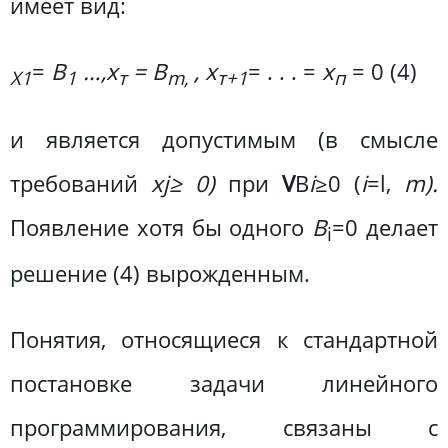
имеет вид:
=
В
…,х
= В
, х
= . . . =
х
= 0 (4)
X1
1
т
m,
т+1
п
и является допустимым (в смысле
требований
хj≥ 0)
при
V
B
i
≥0 (
i
=l,
m).
Появление хотя бы одного
В
=0 делает
i
решение (4) вырожденным.
Понятия, относящиеся к стандартной
постановке задачи линейного
программирования, связаны с