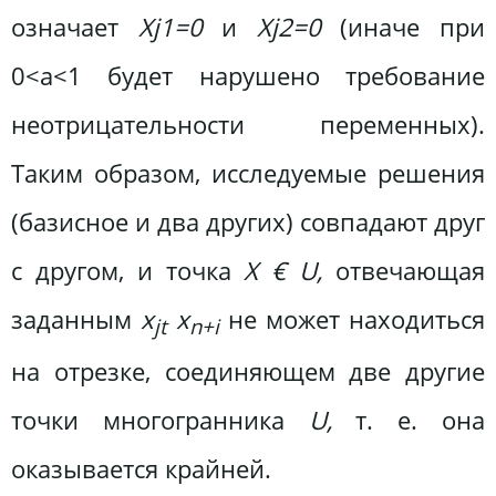
означает
X
j1
=0
и
X
j2
=0
(иначе при
0<а<1 будет нарушено требование
неотрицательности переменных).
Таким образом, исследуемые решения
(базисное и два других) совпадают друг
с другом, и точка
X € U,
отвечающая
заданным
x
x
не может находиться
jt
n+i
на отрезке, соединяющем две другие
точки многогранника
U,
т. е. она
оказывается крайней.