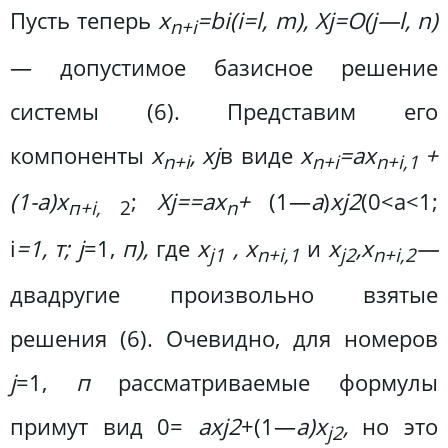
Пусть теперь
x
=bi(i=l, m), Xj=O(j—l, n)
n+i
— допустимое базисное решение
системы (6). Представим его
компоненты
x
, x
j
в виде
x
=ax
+
n+i
n+i
n+i,1
(1-а)х
;
Xj
==ax
+
(1—
а
)
х
j2
(0<а<1;
п+i,
2
n
i
=1, т; j
=1,
п),
где
x
, x
и
x
,
x
—
j1
n+i,1
j2
n+i,2
двадругие произвольно взятые
решения (6). Очевидно, для номеров
j
=1,
п
рассматриваемые формулы
примут вид 0=
ах
j2
+(1—
a)x
,
но это
j2