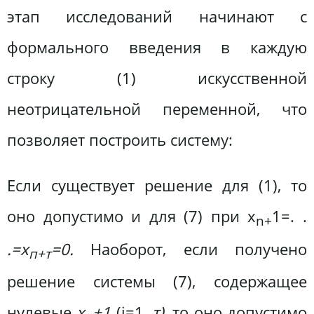
этап исследований начинают с
формального введения в каждую
строку (1) искусственной
неотрицательной переменной, что
позволяет построить систему:
Если существует решение для (1), то
оно допустимо и для (7) при х
1=. .
n+
.=х
=0.
Наоборот, если получено
п+т
решение системы (7), содержащее
нулевые
x
+1
(i=1,
т),
то оно допустимо