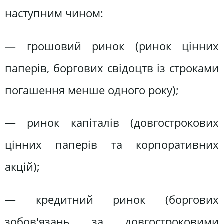
наступним чином:
— грошовий ринок (ринок цінних
паперів, боргових свідоцтв із строками
погашення менше одного року);
— ринок капіталів (довгострокових
цінних паперів та корпоративних
акцій);
— кредитний ринок (боргових
зобов'язань за довгостроковими