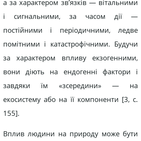
а за характером зв’язків — вітальними
і сигнальними, за часом дії —
постійними і періодичними, ледве
помітними і катастрофічними. Будучи
за характером впливу екзогенними,
вони діють на ендогенні фактори і
завдяки їм «зсередини» — на
екосистему або на її компоненти [3, с.
155].
Вплив людини на природу може бути