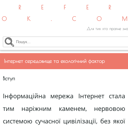
REFE
OK.CO
Для тих хто прагне зна
Інтернет середовище та екологічний фактор
Вступ
Інформаційна мережа Інтернет стала
тим наріжним каменем, нервовою
системою сучасної цивілізації, без якої