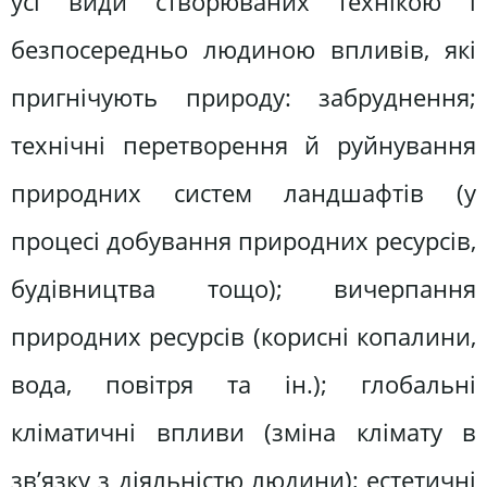
усі види створюваних технікою і
безпосередньо людиною впливів, які
пригнічують природу: забруднення;
технічні перетворення й руйнування
природних систем ландшафтів (у
процесі добування природних ресурсів,
будівництва тощо); вичерпання
природних ресурсів (корисні копалини,
вода, повітря та ін.); глобальні
кліматичні впливи (зміна клімату в
зв’язку з діяльністю людини); естетичні