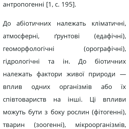
антропогенні [1, с. 195].
До абіотичних належать кліматичні,
атмосферні, ґрунтові (едафічні),
геоморфологічні (орографічні),
гідрологічні та ін. До біотичних
належать фактори живої природи —
вплив одних організмів або їх
співтовариств на інші. Ці впливи
можуть бути з боку рослин (фітогенні),
тварин (зоогенні), мікроорганізмів,