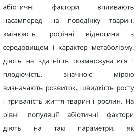
абіотичні фактори впливають
насамперед на поведінку тварин,
змінюють трофічні відносини з
середовищем і характер метаболізму,
діють на здатність розмножуватися і
плодючість, значною мірою
визначають розвиток, швидкість росту
і тривалість життя тварин і рослин. На
рівні популяції абіотичні фактори
діють на такі параметри, як