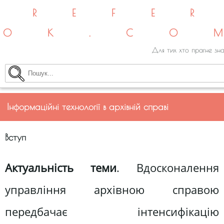
REFE
OK.CO
Для тих хто прагне зна
Інформаційні технології в архівній справі
Вступ
Актуальність теми
. Вдосконалення
управління архівною справою
передбачає інтенсифікацію