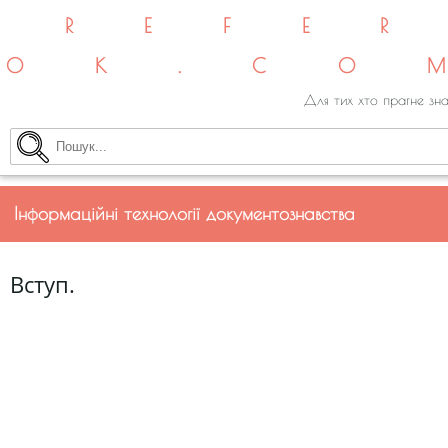
REFE
OK.CO
Для тих хто прагне зна
Інформаційні технології документознавства
Вступ.