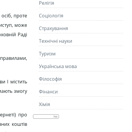
Релігія
 осіб, проте
Соціологія
виступ, може
Страхування
ховній Раді
Технічні науки
Туризм
 правилами,
Українська мова
Філософія
и І містить
 мають змогу
Фінанси
Хімія
ернеті) про
вних коштів