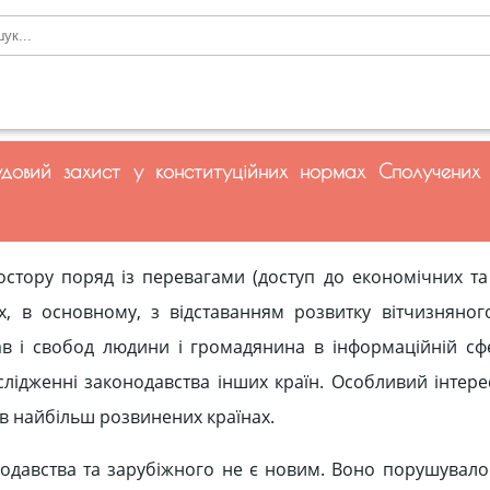
довий захист у конституційних нормах Сполучених 
стору поряд із перевагами (доступ до економічних та
них, в основному, з відставанням розвитку вітчизняног
в і свобод людини і громадянина в інформаційній сфе
слідженні законодавства інших країн. Особливий інтере
в найбільш розвинених країнах.
одавства та зарубіжного не є новим. Воно порушувало