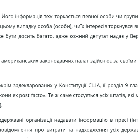
. Його інформація теж торкається певної особи чи групи
 цьому випадку особа (особи), чиїх інтересів торкнувся 
же бути досить багато, адже кожний депутат надає у Вер
х американських законодавчих палат здійснює за своїми
ім задекларованих у Конституції США, її розділ 9 глав
ни ex post facto». Те ж саме стосується усіх штатів, які
].
едержавні організації надавати інформацію в пресі (Інт
повідомлення про витрати та надходження усіх держа