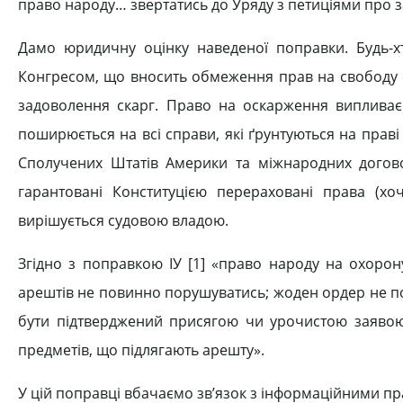
право народу… звертатись до Уряду з петиціями про за
Дамо юридичну оцінку наведеної поправки. Будь-
Конгресом, що вносить обмеження прав на свободу с
задоволення скарг. Право на оскарження випливає із
поширюється на всі справи, які ґрунтуються на праві 
Сполучених Штатів Америки та міжнародних догов
гарантовані Конституцією перераховані права (хо
вирішується судовою владою.
Згідно з поправкою ІУ [1] «право народу на охорон
арештів не повинно порушуватись; жоден ордер не пови
бути підтверджений присягою чи урочистою заявою 
предметів, що підлягають арешту».
У цій поправці вбачаємо зв’язок з інформаційними пр