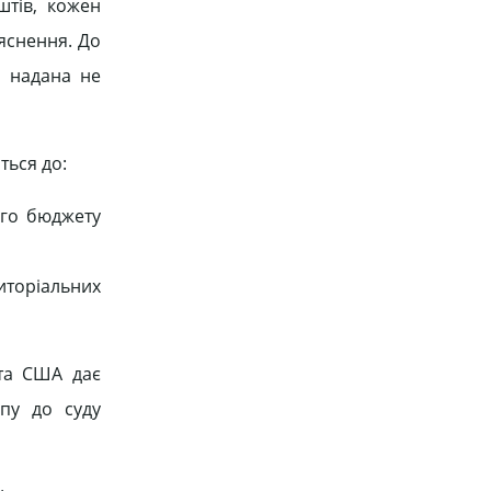
тів, кожен
яснення. До
м надана не
ться до:
ого бюджету
иторіальних
 та США дає
пу до суду