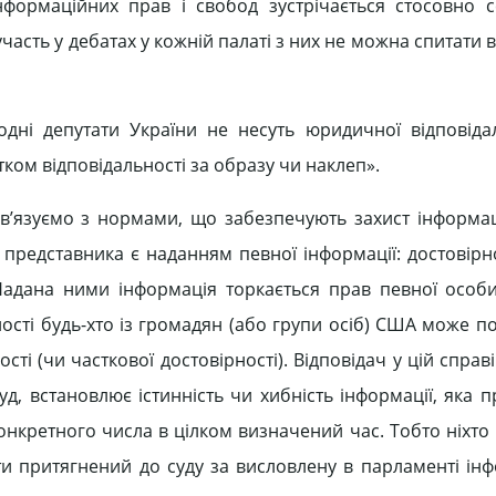
формаційних прав і свобод зустрічається стосовно с
 участь у дебатах у кожній палаті з них не можна спитати 
ародні депутати України не несуть юридичної відповіда
ком відповідальності за образу чи наклеп».
в’язуємо з нормами, що забезпечують захист інформа
представника є наданням певної інформації: достовірно
 Надана ними інформація торкається прав певної особи
ності будь-хто із громадян (або групи осіб) США може п
ті (чи часткової достовірності). Відповідач у цій справі 
д, встановлює істинність чи хибність інформації, яка 
конкретного числа в цілком визначений час. Тобто ніхто
и притягнений до суду за висловлену в парламенті ін