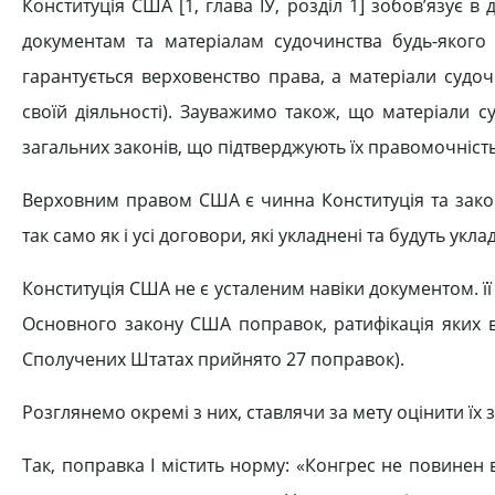
Конституція США [1, глава ІУ, розділ 1] зобов’язує в
документам та матеріалам судочинства будь-якого
гарантується верховенство права, а матеріали судоч
своїй діяльності). Зауважимо також, що матеріали 
загальних законів, що підтверджують їх правомочність
Верховним правом США є чинна Конституція та зако
так само як і усі договори, які укладнені та будуть уклад
Конституція США не є усталеним навіки документом. ї
Основного закону США поправок, ратифікація яких в
Сполучених Штатах прийнято 27 поправок).
Розглянемо окремі з них, ставлячи за мету оцінити їх 
Так, поправка І містить норму: «Конгрес не повине