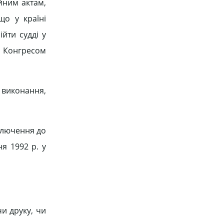
ійним актам,
що у країні
йти судді у
я Конгресом
 виконання,
включення до
я 1992 р. у
и друку, чи