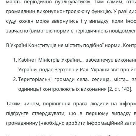
мають періодично публікуватися». Тим самим, от
громадянин виконує контролюючу функцію. У разі дис
суду кожен може звернутись і у випадку, коли інф
завчасно (вимогою норми є періодичність повідомлен
В Україні Конституція не містить подібної норми. Кон
Кабінет Міністрів України… забезпечує викон
України, подає Верховній Раді України звіт про йог
Територіальні громади села, селища, міста… з
одиниць і контролюють їх виконання [2, ст. 143].
Таким чином, порівняння права людини на інформ
підґрунтя стверджувати, що в першому випадку 
громадянину (необхідно зробити інформаційний запит,