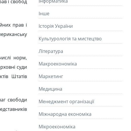
Інформатика
рав і свобод
Інше
йних прав і
Історія України
мериканську
Культурологія та мистецтво
Літературa
числі норм,
Макроекономіка
рховні суди
ктів Штатів
Маркетинг
Медицина
лаг свободи
Менеджмент організації
редставників
Міжнародна економіка
Мікроекономіка