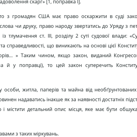
доволення скарг» [1, поправка І].
хто з громадян США має право оскаржити в суді зак
лова чи друку, право народу звертатись до Уряду з пе
 тлумачення ст. ІІІ, розділу 2 суті судової влади: «С
та справедливості, що виникають на основі цієї Конститу
орів… » Таким чином, якщо закон, виданий Конгресо
ча й у поправці), то цей закон суперечить Конститу
у особи, житла, паперів та майна від необґрунтованих
нен надаватись інакше як за наявності достатніх підста
і містити детальний опис місця, яке має бути обшука
авами з таких міркувань.