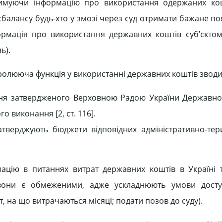
римуючи інформацію про використання одержаних кош
балансу будь-хто у змозі через суд отримати бажане по
ормація про використання державних коштів суб’єкто
ь).
тролююча функція у використанні державних коштів зводи
ання затвердженого Верховною Радою України Державн
о виконання [2, ст. 116].
атверджують бюджети відповідних адміністративно-тер
ацію в питаннях витрат державних коштів в Україні
вони є обмеженими, адже ускладнюють умови досту
 на що витрачаються місяці; подати позов до суду).