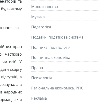
енаторів та
Мовознавство
в будь-якому
Музика
Педагогіка
льності за…
Податки, податкова система
ційних прав
Політика, політологія
ї, частково
Політична економіка
 чи осіб. У
Право
одати скаргу
відсутній, а
Психологія
прозвучала з
Регіональна економіка, РПС
 із народних
Реклама
формацію чи