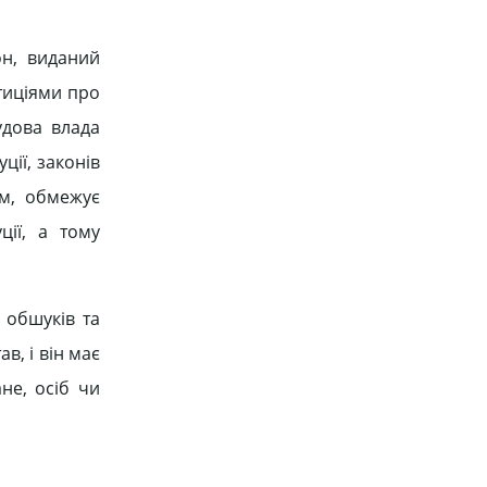
он, виданий
тиціями про
удова влада
ції, законів
м, обмежує
ції, а тому
 обшуків та
в, і він має
не, осіб чи