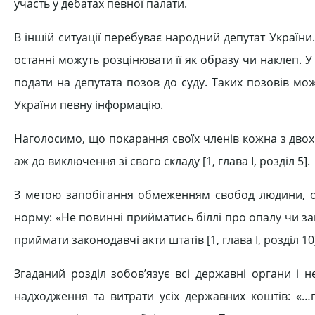
участь у дебатах певної палати.
В іншій ситуації перебуває народний депутат України
останні можуть розцінювати її як образу чи наклеп. У
подати на депутата позов до суду. Таких позовів мо
України певну інформацію.
Наголосимо, що покарання своїх членів кожна з дво
аж до виключення зі свого складу [1, глава І, розділ 5].
З метою запобігання обмеженням свобод людини, окр
норму: «Не повинні прийматись біллі про опалу чи зако
приймати законодавчі акти штатів [1, глава І, розділ 10
Згаданий розділ зобов’язує всі державні органи і н
надходження та витрати усіх державних коштів: «…