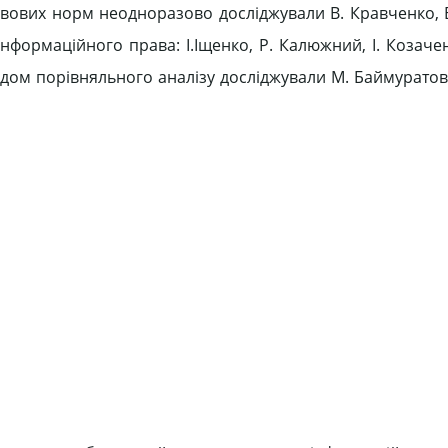
авових норм неодноразово досліджували В. Кравченко, В
інформаційного права: І.Іщенко, Р. Калюжний, І. Козаченк
дом порівняльного аналізу досліджували М. Баймуратов, 