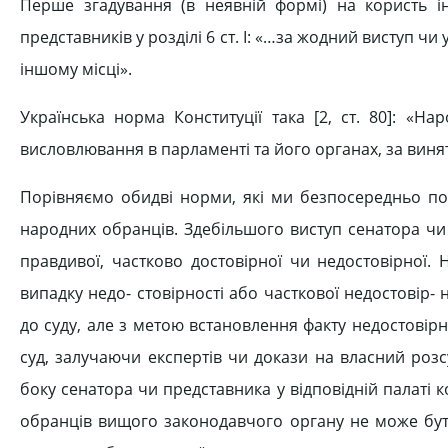
Перше згадування (в неявній формі) на користь ін
представників у розділі 6 ст. І: «…за жодний виступ чи
іншому місці».
Українська норма Конституції така [2, ст. 80]: «Н
висловлювання в парламенті та його органах, за винят
Порівняємо обидві норми, які ми безпосередньо по
народних обранців. Здебільшого виступ сенатора чи 
правдивої, частково достовірної чи недостовірної.
випадку недо- стовірності або часткової недостовір- 
до суду, але з метою встановлення факту недостовірнос
суд, залучаючи експертів чи докази на власний розсу
боку сенатора чи представника у відповідній палаті 
обранців вищого законодавчого органу не може бут