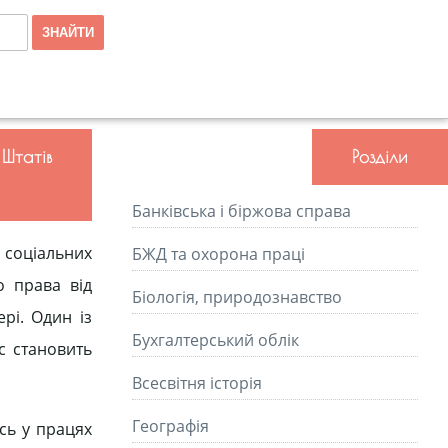
Штатів
Розділи
Банківська і біржова справа
 соціальних
БЖД та охорона праці
о права від
Біологія, природознавство
рі. Один із
Бухгалтерський облік
с становить
Всесвітня історія
Географія
сь у працях