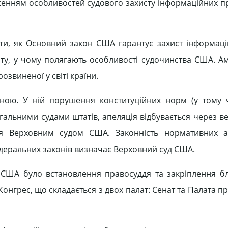
дженням особливостей судового захисту інформаційних п
ити, як Основний закон США гарантує захист інформаці
сту, у чому полягають особливості судочинства США. А
звиненої у світі країни.
ною. У ній порушення конституційних норм (у тому 
гальними судами штатів, апеляція відбувається через ве
ься Верховним судом США. Законність нормативних а
едеральних законів визначає Верховний суд США.
 США було встановлення правосуддя та закріплення б
онгрес, що складається з двох палат: Сенат та Палата п