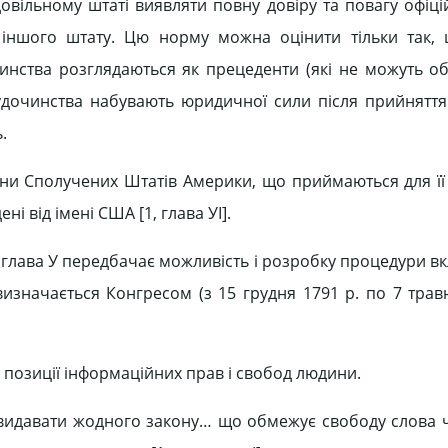
 довільному штаті виявляти повну довіру та повагу офіц
 іншого штату. Цю норму можна оцінити тільки так, 
инства розглядаються як прецеденти (які не можуть обі
судочинства набувають юридичної сили після прийнятт
.
ни Сполучених Штатів Америки, що приймаються для її
ені від імені США [1, глава УІ].
ї глава У передбачає можливість і розробку процедури 
изначається Конгресом (з 15 грудня 1791 р. по 7 травн
з позиції інформаційних прав і свобод людини.
н видавати жодного закону… що обмежує свободу слова ч