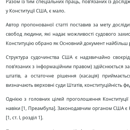
Разом із тим спеціальних праць, пов’язаних із дослі
у Конституції США, є мало.
Автор пропонованої статті поставив за мету дослід
свобод людини, які надає можливості судового захи
Конституцію обрано як Основний документ найбільш ро
Структура судочинства США є надзвичайно своєрід
пов’язаних з інформаційним правом) здійснюється за
штатів, а остаточне рішення (касація) приймаєт
визначають верховні суди Штатів, конституційність ф
Однією з головних цілей проголошення Конституції
навіки [1, Преамбула]. Законодавчим органом США є К
[1, ст. І, розділ 1].