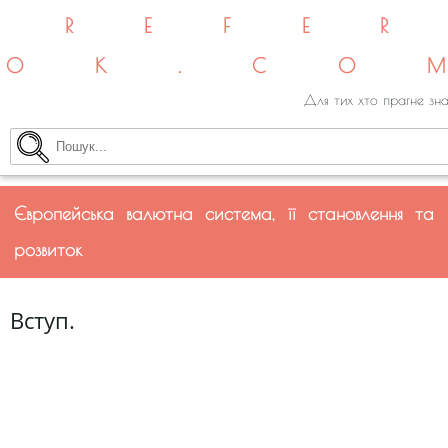
REFE
OK.CO
Для тих хто прагне зна
Європейська валютна система, її становлення та
розвиток
Вступ.