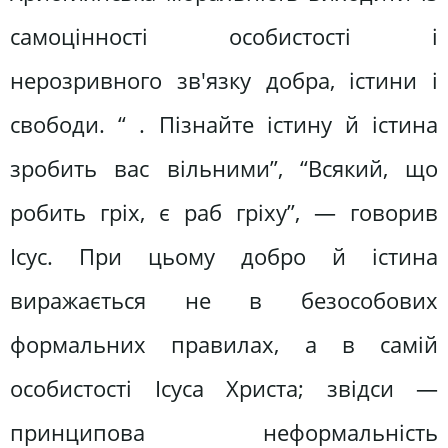
самоцінності особистості і
нерозривного зв'язку добра, істини і
свободи. “ . Пізнайте істину й істина
зробить вас вільними”, “Всякий, що
робить гріх, є раб гріху”, — говорив
Ісус. При цьому добро й істина
виражається не в безособових
формальних правилах, а в самій
особистості Ісуса Христа; звідси —
принципова неформальність