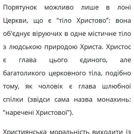
Порятунок можливо лише в лоні
Церкви, що є “тіло Христово”: вона
об'єднує віруючих в одне містичне тіло
з людською природою Христа. Христос
є глава цього єдиного, але
багатоликого церковного тіла, подібно
тому, як чоловік є глава шлюбної
спілки (звідси сама назва монахинь:
“наречені Христової”).
Християнська моральність виходити із