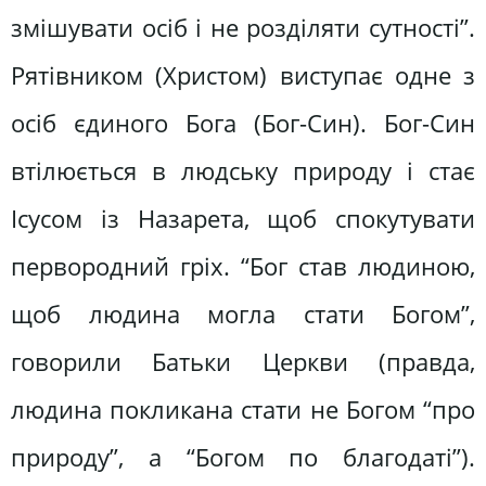
змішувати осіб і не розділяти сутності”.
Рятівником (Христом) виступає одне з
осіб єдиного Бога (Бог-Син). Бог-Син
втілюється в людську природу і стає
Ісусом із Назарета, щоб спокутувати
первородний гріх. “Бог став людиною,
щоб людина могла стати Богом”,
говорили Батьки Церкви (правда,
людина покликана стати не Богом “про
природу”, а “Богом по благодаті”).