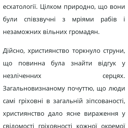
есхатології. Цілком природно, що вони
були співзвучні з мріями рабів і
незаможних вільних громадян.
Дійсно, християнство торкнуло струни,
що повинна була знайти відгук у
незліченних серцях.
Загальновизнаному почуттю, що люди
самі гріховні в загальній зіпсованості,
християнство дало ясне вираження у
свідомості гріховності кожної окремої