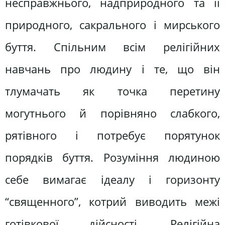
несправжнього, надприродного та її
природного, сакрального і мирського
буття. Спільним всім релігійних
навчань про людину і те, що він
тлумачать як точка перетину
могутнього й порівняно слабкого,
рятівного і потребує порятунок
порядків буття. Розуміння людиною
себе вимагає ідеалу і горизонту
“священного”, котрий виводить межі
готівкової дійсності. Релігійна