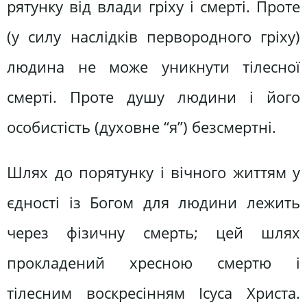
рятунку від влади гріху і смерті. Проте
(у силу наслідків первородного гріху)
людина не може уникнути тілесної
смерті. Проте душу людини і його
особистість (духовне “я”) безсмертні.
Шлях до порятунку і вічного життям у
єдності із Богом для людини лежить
через фізичну смерть; цей шлях
прокладений хресною смертю і
тілесним воскресінням Ісуса Христа.