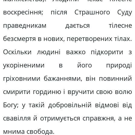
воскресіння; після Страшного Суду
праведникам дається тілесне
безсмертя в нових, перетворених тілах.
Оскільки людині важко підкорити з
укоріненими в його природі
гріховними бажаннями, він повинний
смирити гординю і вручити свою волю
Богу; у такій добровільній відмові від
свавілля й отримується справжня, а не
мнима свобода.