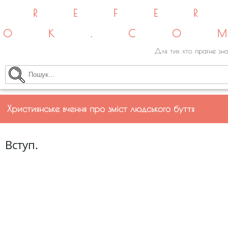
REFE
OK.CO
Для тих хто прагне зна
Християнське вчення про зміст людського буття
Вступ.