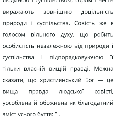
людиною і суспільством; сором і честь
виражають зовнішню доцільність
природи і суспільства. Совість же є
голосом вільного духу, що робить
особистість незалежною від природи і
суспільства і підпорядковуючою її
тільки власній вищій правді. Можна
сказати, що християнський Бог — це
вища правда людської совісті,
уособлена й обожнена як благодатний
зміст усього буття: “ .