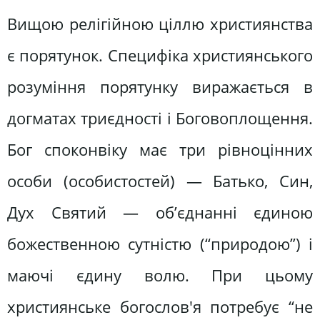
Вищою релігійною ціллю християнства
є порятунок. Специфіка християнського
розуміння порятунку виражається в
догматах триєдності і Боговоплощення.
Бог споконвіку має три рівноцінних
особи (особистостей) — Батько, Син,
Дух Святий — об’єднанні єдиною
божественною сутністю (“природою”) і
маючі єдину волю. При цьому
християнське богослов'я потребує “не