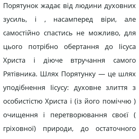
Порятунок жадає від людини духовних
зусиль, і , насамперед віри, але
самостійно спастись не можливо, для
цього потрібно обертання до Іісуса
Христа і діюче втручання самого
Рятівника. Шлях Порятунку — це шлях
уподібнення Іісусу: духовне злиття з
особистістю Христа і (із його поміччю )
очищення і перетворювання своєї (
гріховної) природи, до остаточного