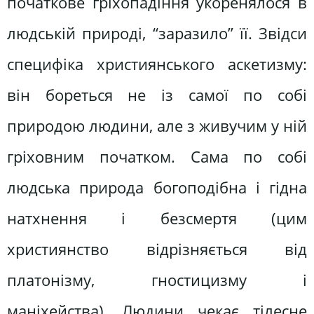
початкове гріхопадіння укоренялося в
людській природі, “заразило” її. Звідси
специфіка християнського аскетизму:
він бореться не із самої по собі
природою людини, але з живучим у ній
гріховним початком. Сама по собі
людська природа богоподібна і гідна
натхнення і безсмертя (цим
християнство відрізняється від
платонізму, гностицизму і
маніхейства). Людини чекає тілесне