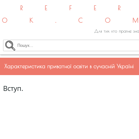
REFE
OK.CO
Для тих хто прагне зна
Характеристика приватної освіти в сучасній Україні
Вступ.