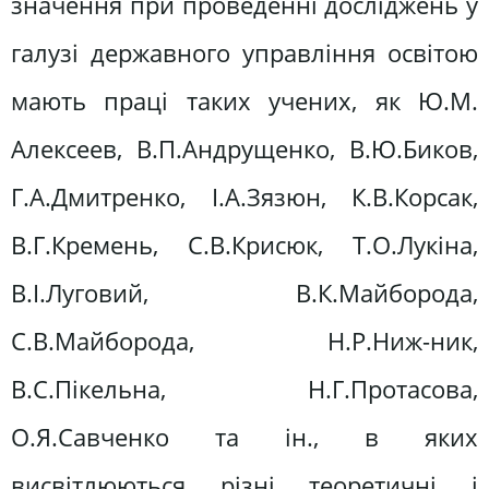
значення при проведенні досліджень у
галузі державного управління освітою
мають праці таких учених, як Ю.М.
Алексеев, В.П.Андрущенко, В.Ю.Биков,
Г.А.Дмитренко, І.А.Зязюн, К.В.Корсак,
В.Г.Кремень, С.В.Крисюк, Т.О.Лукіна,
В.І.Луговий, В.К.Майборода,
С.В.Майборода, Н.Р.Ниж-ник,
В.С.Пікельна, Н.Г.Протасова,
О.Я.Савченко та ін., в яких
висвітлюються різні теоретичні і