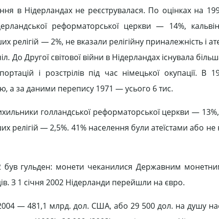
ння в Нідерландах не реєструвалася. По оцінках на 199
дерландської реформаторської церкви — 14%, кальві
их релігій — 2%, не вказали релігійну приналежність і ат
іл. До Другої світової війни в Нідерландах існувала біль
ртацій і розстрілів під час німецької окупації. В 19
ію, а за даними перепису 1971 — усього 6 тис.
ихильники голландської реформаторської церкви — 13%, 
их релігій — 2,5%. 41% населення були атеїстами або не
 був гульден: монети чеканилися Державним монетни
в. З 1 січня 2002 Нідерланди перейшли на євро.
004 — 481,1 млрд. дол. США, або 29 500 дол. на душу на