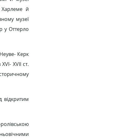
в Харлеме й
вному музеї
р у Оттерло
 Неуве- Керк
VІ- XVІІ ст.
історичному
д відкритим
оролівською
едньовічними