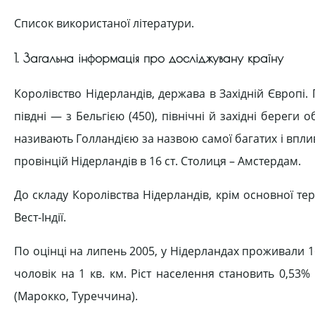
Список використаної літератури.
1. Загальна інформація про досліджувану країну
Королівство Нідерландів, держава в Західній Європі. 
півдні — з Бельгією (450), північні й західні береги
називають Голландією за назвою самої багатих і вплив
провінцій Нідерландів в 16 ст. Столиця – Амстердам.
До складу Королівства Нідерландів, крім основної тери
Вест-Індії.
По оцінці на липень 2005, у Нідерландах проживали 1
чоловік на 1 кв. км. Ріст населення становить 0,53%
(Марокко, Туреччина).