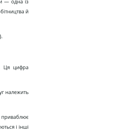
и — одна із
обітництва й
).
д. Ця цифра
луг належить
в приваблює
ються і інші