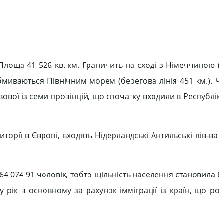
Площа 41 526 кв. км. Граничить на сході з Німеччиною (
 обмиваються Північним морем (берегова лінія 451 км.). 
ової із семи провінцій, що спочатку входили в Республі
торії в Європі, входять Нідерландські Антильські пів-ва
64 074 91 чоловік, тобто щільність населення становила
 у рік в основному за рахунок імміграції із країн, що 