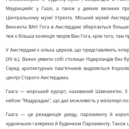
Маурицхейс у Гаазі, а також у деяких великих пр
Центральному музеї Утрехта. Міський музей Амстерд
Винсента ВАН Гога в Амстердамі зберігається більше
теж є більша колекція творів Ван Гога, крім того, там
У Амстердамі є кілька церков, що представляють інтере
(XV в.). Важко уявити собі столицю Нідерландів без бу
Серед архітектурних пам'ятників виділяється Корол
центрі Старого Амстердама.
Гаага — морський курорт, називаний Швенинген. З к
небом "Мадурадам", що дає можливість у мініатюрі по
Гаага — це резиденція уряду, парламенту й королі
художньою галереєю й будинком Парламенту. Також ціка