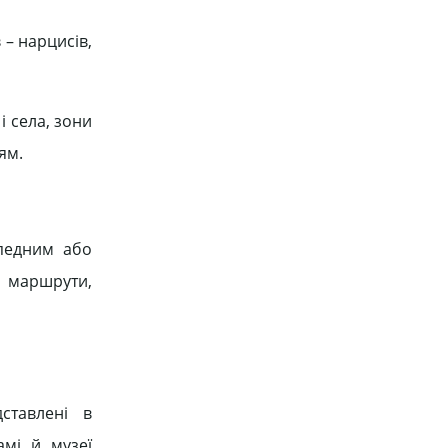
 – нарцисів,
і села, зони
ям.
ипедним або
і маршрути,
ставлені в
мі й музеї