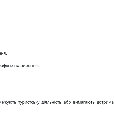
ння.
графія їх поширення.
 обмежують туристську діяльність або вимагають дотрим