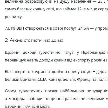
величина розраховуючи на душу населення — 23,5 тис
самих багатих країн у світі, що займає 12- е місце се
розвитку.
73,1% ВВП створюється в сфері послуг, 24,5% — у проми
2. Аналіз статистичних даних
Щорічні доходи туристичної галузі у Нідерландах 
перевищує навіть доходи країни від експорту рослин і кв
Біля чверті всіх туристів щорічно прибуває до Нідерл
Великій Британії, США, Канаді, Бельгії, Франції та Італії.
Серед туристичних послуг найбільшою популярніс
атмосфера свободи і творчості разом з численними му
історичні і сучасні міста.