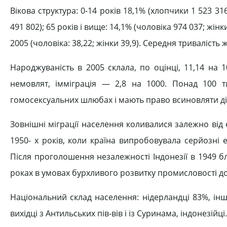
Вікова структура: 0-14 років 18,1% (хлопчики 1 523 316
491 802); 65 років і вище: 14,1% (чоловіка 974 037; жінк
2005 (чоловіка: 38,22; жінки 39,9). Середня тривалість 
Народжуваність в 2005 склала, по оцінці, 11,14 на 
немовлят, імміграція — 2,8 на 1000. Понад 100 т
гомосексуальних шлюбах і мають право всиновляти ді
Зовнішні міграції населення коливалися залежно від 
1950- х років, коли країна випробовувала серйозні 
Після проголошення незалежності Індонезії в 1949 бл
роках в умовах бурхливого розвитку промисловості дове
Національний склад населення: нідерландці 83%, інш
вихідці з Антильських пів-вів і із Суринама, індонезійці.