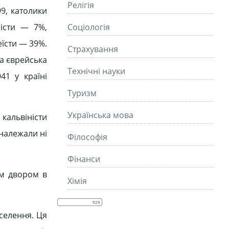
Релігія
9, католики
ністи — 7%,
Соціологія
еїсти — 39%.
Страхування
ша єврейська
Технічні науки
41 у країні
Туризм
Українська мова
кальвіністи
 належали ні
Філософія
Фінанси
м двором в
Хімія
селення. Ця