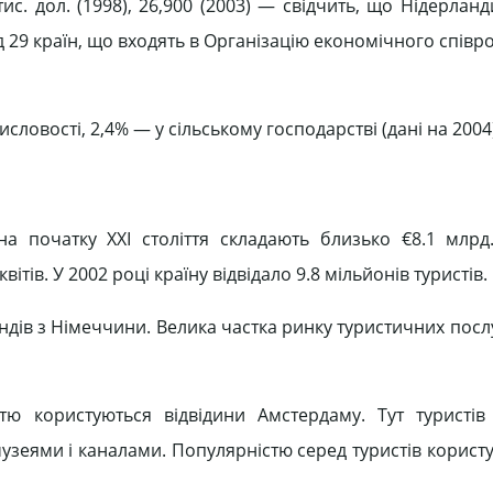
. дол. (1998), 26,900 (2003) — свідчить, що Нідерланд
ред 29 країн, що входять в Організацію економічного співр
словості, 2,4% — у сільському господарстві (дані на 2004
на початку ХХІ століття складають близько €8.1 млр
ітів. У 2002 році країну відвідало 9.8 мільйонів туристів.
андів з Німеччини. Велика частка ринку туристичних пос
тю користуються відвідини Амстердаму. Тут туристі
зеями і каналами. Популярністю серед туристів користу