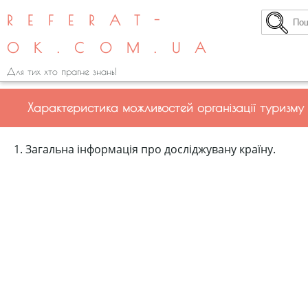
REFERAT-
OK.COM.UA
Для тих хто прагне знань!
Характеристика можливостей організації туризму 
1. Загальна інформація про досліджувану країну.