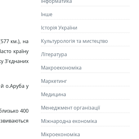
Інформатика
Інше
Історія України
Культурологія та мистецтво
577 км.), на
Часто країну
Літературa
ку З'єднаних
Макроекономіка
Маркетинг
 й о.Аруба у
Медицина
Менеджмент організації
 близько 400
розвиваються
Міжнародна економіка
Мікроекономіка