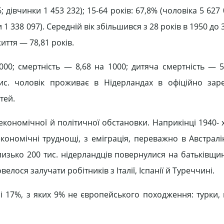
; дівчинки 1 453 232); 15-64 років: 67,8% (чоловіка 5 627 
и 1 338 097). Середній вік збільшився з 28 років в 1950 до 
життя — 78,81 років.
1000; смертність — 8,68 на 1000; дитяча смертність — 5
ис. чоловік проживає в Нідерландах в офіційно зар
тей.
економічної й політичної обстановки. Наприкінці 1940-
економічні труднощі, з еміграція, переважно в Австралі
изько 200 тис. нідерландців повернулися на батьківщин
лося залучати робітників з Італії, Іспанії й Туреччині.
і 17%, з яких 9% не європейського походження: турки, 