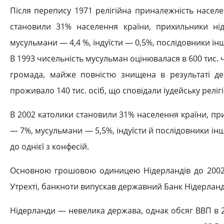
Після перепису 1971 релігійна приналежність населе
становили 31% населення країни, прихильники ні
мусульмани — 4,4 %, індуїсти — 0,5%, послідовники інш
В 1993 чисельність мусульман оцінювалася в 600 тис. ч
громада, майже повністю знищена в результаті депо
проживало 140 тис. осіб, що сповідали іудейську реліг
В 2002 католики становили 31% населення країни, пр
— 7%, мусульмани — 5,5%, індуїсти й послідовники інш
до однієї з конфесій.
Основною грошовою одиницею Нідерландів до 2002
Утрехті, банкноти випускав державний Банк Нідерланді
Нідерланди — невелика держава, однак обсяг ВВП в 2