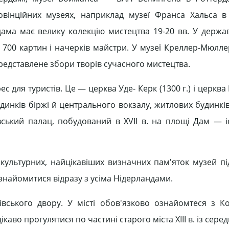
овінційних музеях, наприклад музеї Франса Хальса 
ама має велику колекцію мистецтва 19-20 вв. У держа
 700 картин і начерків майстри. У музеї Креллер-Мюлле
 представлене збори творів сучасного мистецтва.
с для туристів. Це — церква Уде- Керк (1300 г.) і церква
динків біржі й центрального вокзалу, житлових будинків X
івський палац, побудований в XVІІ в. на площі Дам — 
ультурних, найцікавіших визначних пам'яток музей пі
знайомитися відразу з усіма Нідерландами.
вського двору. У місті обов'язково ознайомтеся з К
во прогулятися по частині старого міста XІІІ в. із сер