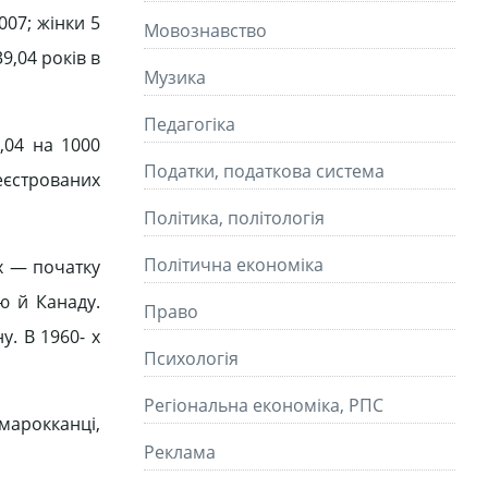
007; жінки 5
Мовознавство
39,04 років в
Музика
Педагогіка
,04 на 1000
Податки, податкова система
еєстрованих
Політика, політологія
Політична економіка
 х — початку
ю й Канаду.
Право
у. В 1960- х
Психологія
Регіональна економіка, РПС
марокканці,
Реклама