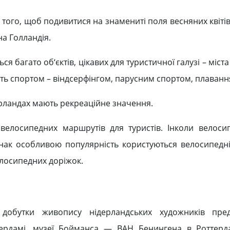
я того, щоб подивитися на знамениті поля весняних квітів
на Голландія.
 багато об‘єктів, цікавих для туристичної галузі – міста 
нять спортом – віндсерфінгом, парусним спортом, плаванн
дерландах мають рекреаційне значення.
а велосипедних маршрутів для туристів. Інколи велос
нак особливою популярність користуються велосипедн
елосипедних доріжок.
добутки живопису нідерландських художників пред
ердамі, музеї Бойманса — ВАН Бенингена в Роттерда