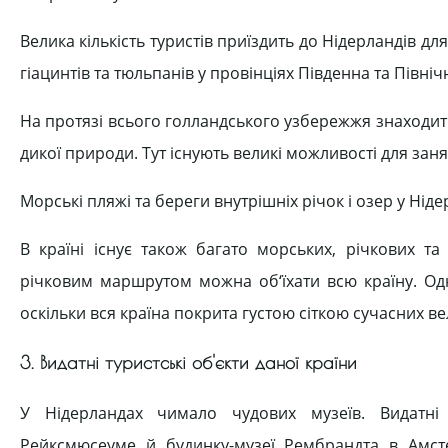
Велика кількість туристів приїздить до Нідерландів дл
гіацинтів та тюльпанів у провінціях Південна та Північ
На протязі всього голландського узбережжя знаходиться
дикої природи. Тут існують великі можливості для за
Морські пляжі та береги внутрішніх річок і озер у Ні
В країні існує також багато морських, річкових т
річковим маршрутом можна об‘їхати всю країну. Од
оскільки вся країна покрита густою сіткою сучасних в
3. Видатні туристські об'єкти даної країни
У Нідерландах чимало чудових музеїв. Видатні 
Рейксмюсеуме й будинку-музеї Рембрандта в Амст