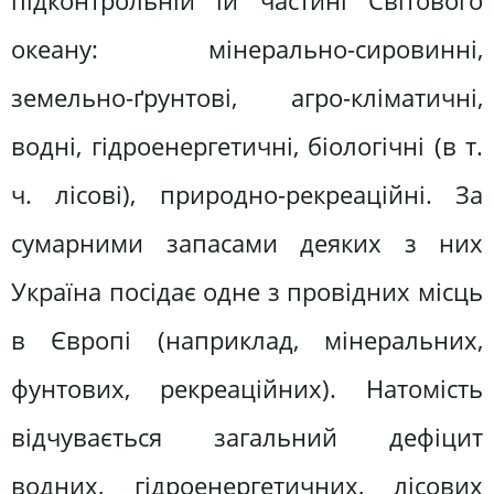
підконтрольній їй частині Світового
океану: мінерально-сировинні,
земельно-ґрунтові, агро-кліматичні,
водні, гідроенергетичні, біологічні (в т.
ч. лісові), природно-рекреаційні. За
сумарними запасами деяких з них
Україна посідає одне з провідних місць
в Європі (наприклад, мінеральних,
фунтових, рекреаційних). Натомість
відчувається загальний дефіцит
водних, гідроенергетичних, лісових