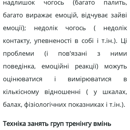
надлишок чогось (багато палить,
багато виражає емоцій, відчуває зайві
емоції); недолік чогось ( недолік
контакту, упевненості в собі і т.ін.). Ці
проблеми (і пов'язані з ними
поведінка, емоційні реакції) можуть
оцінюватися і вимірюватися в
кількісному відношенні ( у шкалах,
балах, фізіологічних показниках і т.ін.).
Техніка занять груп тренінгу вмінь