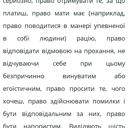
серйозно, право отримувати те, за що
платиш, право мати має (наприклад,
право поводитися в манері упевненої
в собі людини) рацію, право
відповідати відмовою на прохання, не
відчуваючи себе при цьому
безпричинно винуватим або
егоїстичним, право просити те, чого
хочеш, право здійснювати помилки і
бути відповідальним за них, право
бути напористим. Виділяють шість