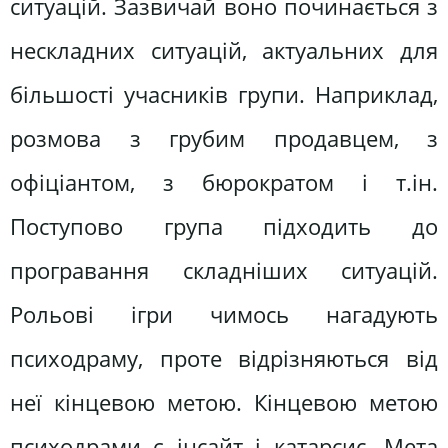
ситуацій. Зазвичай воно починається з
нескладних ситуацій, актуальних для
більшості учасників групи. Наприклад,
розмова з грубим продавцем, з
офіціантом, з бюрократом і т.ін.
Поступово група підходить до
програвання складніших ситуацій.
Рольові ігри чимось нагадують
психодраму, проте відрізняються від
неї кінцевою метою. Кінцевою метою
психодрами є інсайт і катарсис. Мета