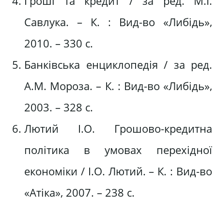
Гроші та кредит / за ред. М.І.
Савлука. – К. : Вид-во «Либідь»,
2010. – 330 с.
Банківська енциклопедія / за ред.
А.М. Мороза. – К. : Вид-во «Либідь»,
2003. – 328 с.
Лютий І.О. Грошово-кредитна
політика в умовах перехідної
економіки / І.О. Лютий. – К. : Вид-во
«Атіка», 2007. – 238 с.