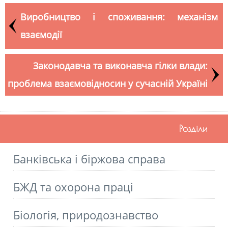
Виробництво і споживання: механізм
взаємодії
Законодавча та виконавча гілки влади:
проблема взаємовідносин у сучасній Україні
Розділи
Банківська і біржова справа
БЖД та охорона праці
Біологія, природознавство