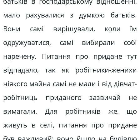
батьків в господарському відношенні,
мало рахувалися з думкою батьків.
Вони самі вирішували, коли їм
одружуватися, самі вибирали собі
наречену. Питання про придане тут
відпадало, так як робітники-женихи
ніякого майна самі не мали і від дівчат-
робітниць приданого зазвичай не
вимагали. Для робітників же, що
живуть в селі, питання про придане
був важливий: воно йшло на будівлю