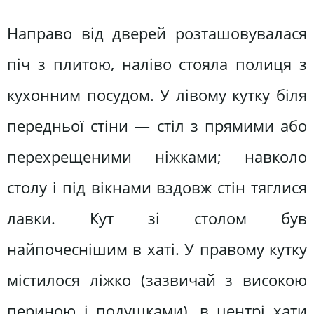
Направо від дверей розташовувалася
піч з плитою, наліво стояла полиця з
кухонним посудом. У лівому кутку біля
передньої стіни — стіл з прямими або
перехрещеними ніжками; навколо
столу і під вікнами вздовж стін тяглися
лавки. Кут зі столом був
найпочеснішим в хаті. У правому кутку
містилося ліжко (зазвичай з високою
периною і подушками), в центрі хати