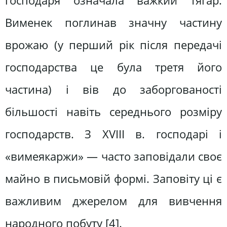
господаря означала важкий тягар.
Вименек поглинав значну частину
врожаю (у перший рік після передачі
господарства це була третя його
частина) і вів до заборгованості
більшості навіть середнього розміру
господарств. З XVIII в. господарі і
«вимеякаржи» — часто заповідали своє
майно в письмовій формі. Заповіту ці є
важливим джерелом для вивчення
народного побуту [4].