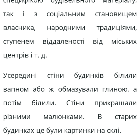
так і з соціальним становищем
власника, народними традиціями,
ступенем віддаленості від міських
центрів і т. д.
Усередині стіни будинків білили
вапном або ж обмазували глиною, а
потім білили. Стіни прикрашали
різними малюнками. В старих
будинках це були картинки на склі.