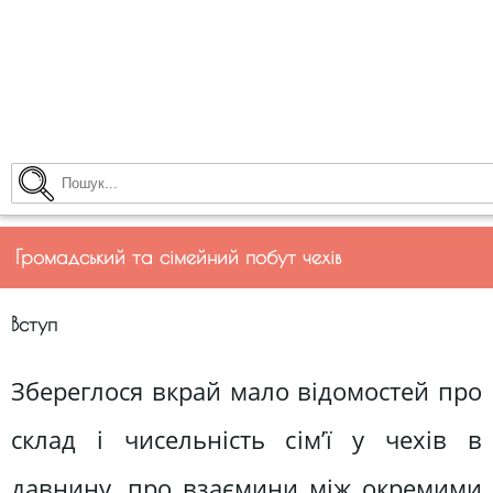
Громадський та сімейний побут чехів
Вступ
Збереглося вкрай мало відомостей про
склад і чисельність сім’ї у чехів в
давнину, про взаємини між окремими