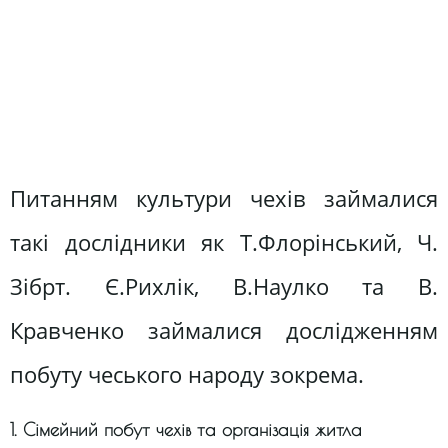
Питанням культури чехів займалися
такі дослідники як Т.Флорінський, Ч.
Зібрт. Є.Рихлік, В.Наулко та В.
Кравченко займалися дослідженням
побуту чеського народу зокрема.
1. Сімейний побут чехів та організація житла