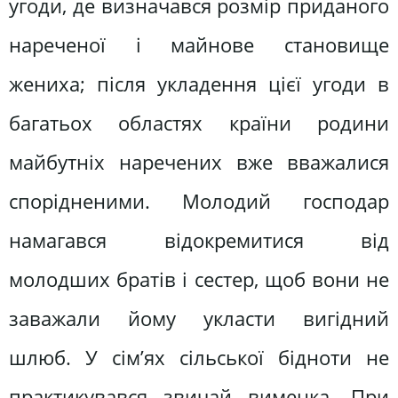
угоди, де визначався розмір приданого
нареченої і майнове становище
жениха; після укладення цієї угоди в
багатьох областях країни родини
майбутніх наречених вже вважалися
спорідненими. Молодий господар
намагався відокремитися від
молодших братів і сестер, щоб вони не
заважали йому укласти вигідний
шлюб. У сім’ях сільської бідноти не
практикувався звичай вименка. При