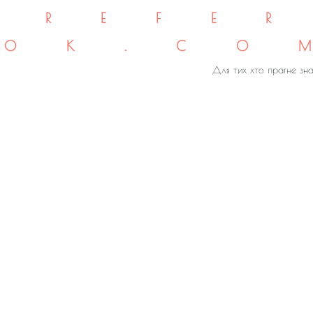
REFE
OK.CO
Для тих хто прагне зна