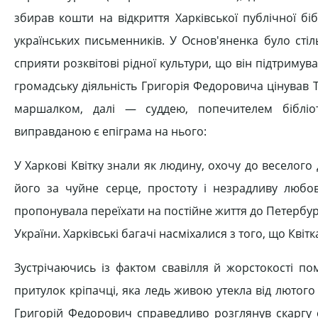
збирав кошти на відкриття Харківської публічної б
українських письменників. У Основ'яненка було стіл
сприяти розквітові рідної культури, що він підтримува
громадську діяльність Григорія Федоровича цінував 
маршалком, далі — суддею, попечителем бібліот
виправданою є епіграма на нього:
У Харкові Квітку знали як людину, охочу до веселого
його за чуйне серце, простоту і незрадливу любо
пропонувала переїхати на постійне життя до Петербурга
України. Харківські багачі насміхалися з того, що Квіт
Зустрічаючись із фактом свавілля й жорстокості по
притулок кріпачці, яка ледь живою утекла від лютого 
Григорій Федорович справедливо розглянув скаргу 