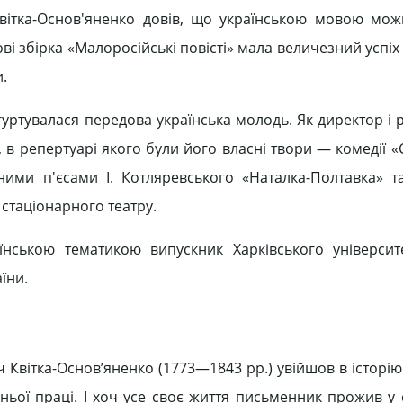
Квітка-Основ'яненко довів, що українською мовою мож
ві збірка «Малоросійські повісті» мала величезний успіх
и.
уртувалася передова українська молодь. Як директор і р
 в репертуарі якого були його власні твори — комедії «
ними п'єсами І. Котляревського «Наталка-Полтавка» т
 стаціонарного театру.
аїнською тематикою випускник Харківського універси
їни.
Квітка-Основ’яненко (1773—1843 рр.) увійшов в історію 
ньої праці. І хоч усе своє життя письменник прожив у 