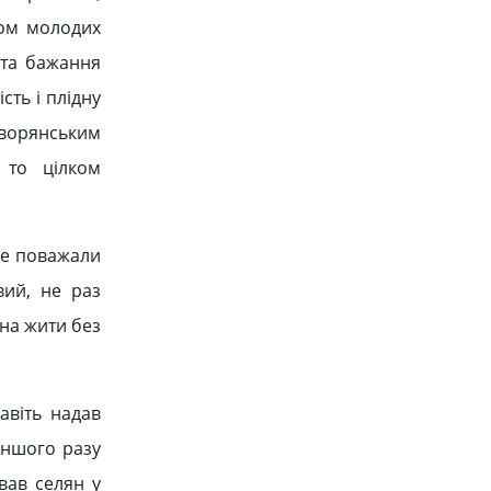
ком молодих
 та бажання
сть і плідну
дворянським
 то цілком
ьше поважали
вий, не раз
жна жити без
авіть надав
 Іншого разу
вав селян у