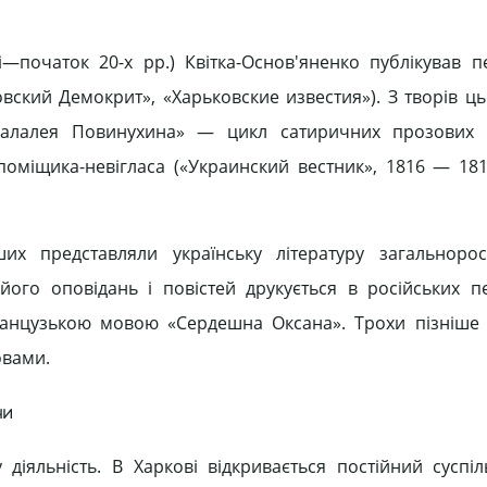
-ті—початок 20-х pp.) Квітка-Основ'яненко публікував 
овский Демокрит», «Харьковские известия»). З творів ц
алалея Повинухина» — цикл сатиричних прозових ф
поміщика-невігласа («Украинский вестник», 1816 — 181
их представляли українську літературу загальнорос
ого оповідань і повістей друкується в російських п
французькою мовою «Сердешна Оксана». Трохи пізніше
овами.
ни
діяльність. В Харкові відкривається постійний суспіл