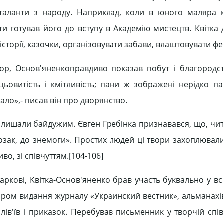
в таланти з народу. Наприклад, коли в юного маляра
шти готував його до вступу в Академію мистецтв. Квітка
історії, казочки, організовувати забави, влаштовувати ф
ор, Основ'яненкоправдиво показав побут і благородс
ацьовитість і кмітливість; пани ж зображені нерідко п
ало»,- писав він про дворянство.
залишали байдужим. Євген Гребінка признавався, що, чи
озак, до знемоги». Простих людей ці твори захоплювали
во, зі співчуттям.[104-106]
ркові, Квітка-Основ'яненко брав участь буквально у вс
тором видання журналу «Украинский вестник», альманахі
лів'їв і приказок. Перебував письменник у творчій спі