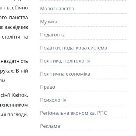
він всебічно
Мовознавство
ого панства
Музика
к засвідчив
Педагогіка
століття та
Податки, податкова система
Політика, політологія
нездатність
руках. В ній
Політична економіка
ям.
Право
ім'ї Квіток.
Психологія
натхненником
Регіональна економіка, РПС
ьні погляди,
Реклама