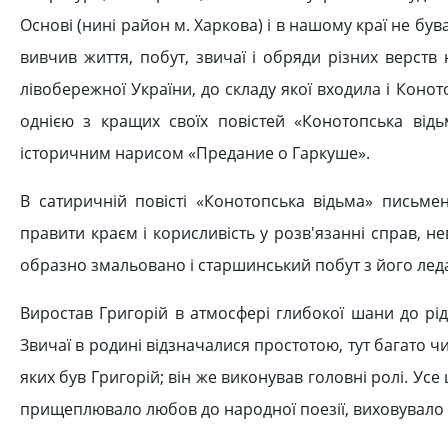
Основі (нині район м. Харкова) і в нашому краї не був
вивчив життя, побут, звичаї і обряди різних верств
лівобережної України, до складу якої входила і Кон
однією з кращих своїх повістей «Конотопська відьм
історичним нарисом «Предание о Гаркуше».
В сатиричній повісті «Конотопська відьма» письмен
правити краєм і корисливість у розв'язанні справ, нев
образно змальовано і старшинський побут з його лед
Виростав Григорій в атмосфері глибокої шани до рідно
Звичаї в родині відзначалися простотою, тут багато 
яких був Григорій; він же виконував головні ролі. Усе
прищеплювало любов до народної поезії, виховувало 