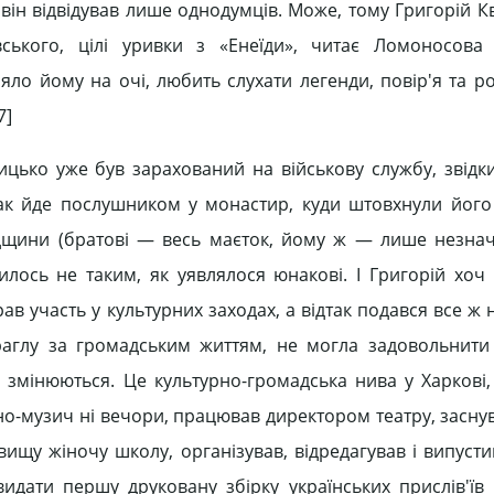
 він відвідував лише однодумців. Може, тому Григорій К
вського, цілі уривки з «Енеїди», читає Ломоносова
яло йому на очі, любить слухати легенди, повір'я та ро
7]
ицько уже був зарахований на військову службу, звідки
юнак йде послушником у монастир, куди штовхнули йог
адщини (братові — весь маєток, йому ж — лише незнач
илось не таким, як уявлялося юнакові. І Григорій хоч 
ав участь у культурних заходах, а відтак подався все ж 
спраглу за громадським життям, не могла задовольнити
 змінюються. Це культурно-громадська нива у Харкові, 
о-музич ні вечори, працював директором театру, заснув
ищу жіночу школу, організував, відредагував і випуст
идати першу друковану збірку українських прислів'їв і