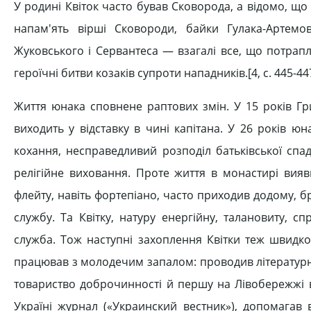
У родині Квіток часто бував Сковорода, а відомо, що
напам'ять вірші Сковороди, байки Гулака-Артемо
Жуковського і Сервантеса — взагалі все, що потрапл
героїчні битви козаків супроти нападників.[4, c. 445-44
Життя юнака сповнене раптових змін. У 15 років Гр
виходить у відставку в чині капітана. У 26 років 
кохання, несправедливий розподіл батьківської сп
релігійне виховання. Проте життя в монастирі вияв
флейту, навіть фортепіано, часто приходив додому, бр
службу. Та Квітку, натуру енергійну, талановиту, 
служба. Тож наступні захоплення Квітки теж швидко
працював з молодечим запалом: проводив літературн
товариство доброчинності й першу на Лівобережжі в
Україні журнал («Украинский вестник»), допомагав в