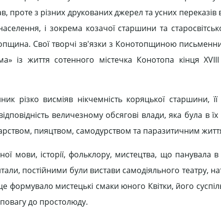
ав, проте з різних друкованих джерел та усних переказів 
 населення, і зокрема козачої старшини та старосвітськ
отопщина. Свої творчі зв'язки з Конотопщиною письменни
а» із життя сотенного містечка Конотопа кінця XVIII 
ник різко висміяв нікчемність коряцької старшини, її 
ідповідність величезному обсягові влади, яка була в їх 
арством, пияцтвом, самодурством та паразитичним житт
ї мови, історії, фольклору, мистецтва, що панувала в с
читали, постійними були вистави самодіяльного театру, 
 це формувало мистецькі смаки юного Квітки, його суспіл
повагу до простолюду.