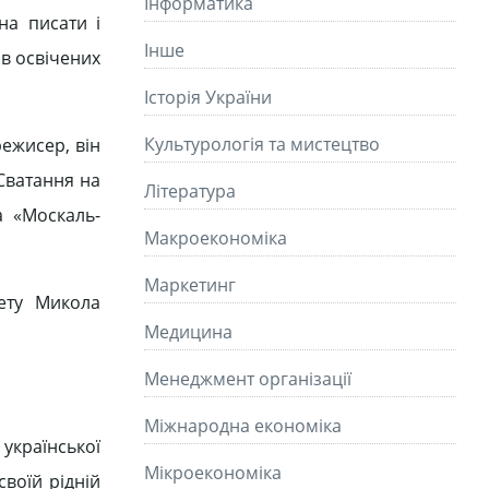
Інформатика
на писати і
Інше
 в освічених
Історія України
Культурологія та мистецтво
ежисер, він
Сватання на
Літературa
а «Москаль-
Макроекономіка
Маркетинг
тету Микола
Медицина
Менеджмент організації
Міжнародна економіка
української
Мікроекономіка
своїй рідній