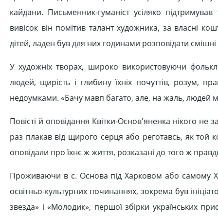
кайдани. Письменник-гуманіст усіляко підтримува
вивісок він помітив талант художника, за власні ко
дітей, ладен був для них годинами розповідати смішні 
У художніх творах, широко використовуючи фолькл
людей, щирість і глибину їхніх почуттів, розум, пр
недоумками. «Бачу мавп багато, але, на жаль, людей м
Повісті й оповідання Квітки-Основ'яненка нікого не 
раз плакав від щирого серця або реготавсь, як той к
оповідали про їхнє ж життя, розказані до того ж правди
Проживаючи в с. Основа під Харковом або самому Ха
освітньо-культурних починаннях, зокрема був ініціа
звезда» і «Молодик», першої збірки українських прис