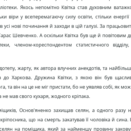
ібліотеки. Якось непомітно Квітка став духовним ватаж
ьки віри у всеперемагаючу силу освіти, стільки енергії
в усі нові починання й заходи в цій галузі. За працьовиті
Тарас Шевченко. А оскільки Квітка був ще й повітовим 
еки, членом-кореспондентом статистичного відділу,
 дотепу, жарту, як автора влучних анекдотів, та найбіл
в до Харкова. Дружина Квітки, з якою він був щасли
, та він на це не міг пристати, бо не уявляв собі, як мо
ка не мав свого кухаря, жодного кріпака.
міщиків, Основ'яненко захищав селян, а одного разу н
кріпосника, що на смерть закатував її чоловіка й сина.
селян на поміщика, який за найменшу провину закову