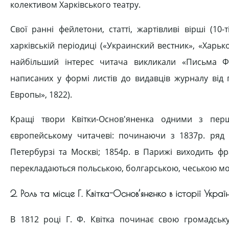
колективом Харківського театру.
Свої ранні фейлетони, статті, жартівливі вірші (10
харківській періодиці («Украинский вестник», «Харьк
найбільший інтерес читача викликали «Письма Ф
написаних у формі листів до видавців журналу від 
Европы», 1822).
Кращі твори Квітки-Основ'яненка одними з перш
європейському читачеві: починаючи з 1837р. ряд й
Петербурзі та Москві; 1854р. в Парижі виходить 
перекладаються польською, болгарською, чеською м
2. Роль та місце Г. Квітка-Основ’яненко в історії Украї
В 1812 році Г. Ф. Квітка починає свою громадську 