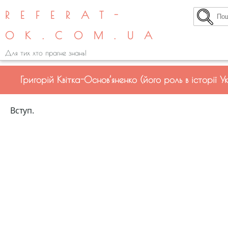
REFERAT-
OK.COM.UA
Для тих хто прагне знань!
Григорій Квітка-Основ’яненко (його роль в історії У
Вступ.