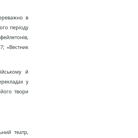
переважно в
ього періоду
ейлетонів,
7; «Вестник
ійському й
ерекладах у
 його твори
ьний театр,