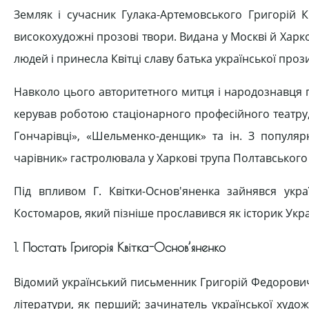
Земляк і сучасник Гулака-Артемовського Григорій 
високохудожні прозові твори. Видана у Москві й Харко
людей і принесла Квітці славу батька української проз
Навколо цього авторитетного митця і народознавця г
керував роботою стаціонарного професійного театру,
Гончарівці», «Шельменко-денщик» та ін. З популяр
чарівник» гастролювала у Харкові трупа Полтавського
Під впливом Г. Квітки-Основ'яненка зайнявся укр
Костомаров, який пізніше прославився як історик Укра
1. Постать Григорія Квітка-Основ’яненко
Відомий український письменник Григорій Федорович 
літератури, як перший; зачинатель української худож