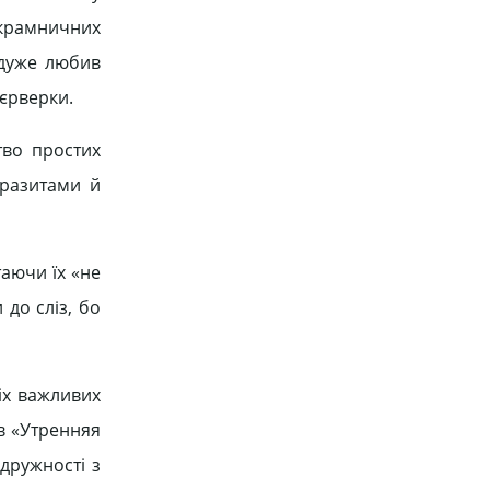
 крамничних
 дуже любив
еєрверки.
тво простих
аразитами й
таючи їх «не
 до сліз, бо
іх важливих
в «Утренняя
вдружності з