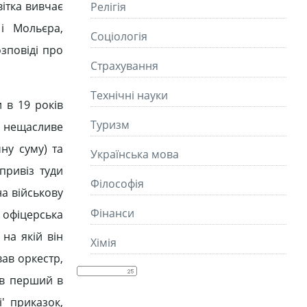
вітка вивчає
Релігія
 і Мольєра,
Соціологія
зповіді про
Страхування
Технічні науки
 в 19 років
Туризм
о нещасливе
ну суму) та
Українська мова
привіз туди
Філософія
на військову
Фінанси
 офіцерська
на якій він
Хімія
ав оркестр,
ив перший в
' приказок,