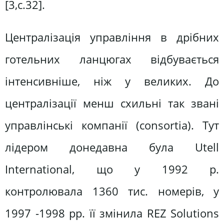
[3,с.32].
Централізація управління в дрібних
готельних ланцюгах відбувається
інтенсивніше, ніж у великих. До
централізації менш схильні так звані
управлінські компанії (consortia). Тут
лідером донедавна була Utell
International, що у 1992 р.
контролювала 1360 тис. номерів, у
1997 -1998 pp. її змінила REZ Solutions