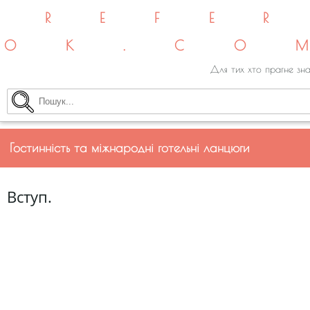
REFE
OK.CO
Для тих хто прагне зна
Гостинність та міжнародні готельні ланцюги
Вступ.