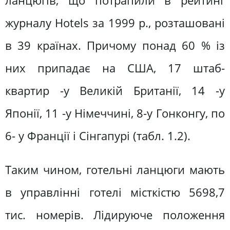
ланцюгів, що потрапили в рейтинг
журналу Hotels за 1999 p., розташовані
в 39 країнах. Причому понад 60 % із
них припадає на США, 17 штаб-
квартир -у Великій Британії, 14 -у
Японії, 11 -у Німеччині, 8-у Гонконгу, по
6- у Франції і Сінгапурі (табл. 1.2).
Таким чином, готельні ланцюги мають
в управлінні готелі місткістю 5698,7
тис. номерів. Лідируюче положення