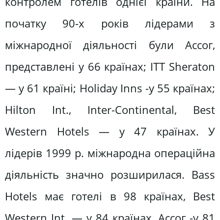
контролем готелів однієї країни. На
початку 90-х років лідерами з
міжнародної діяльності були Ассог,
представлені у 66 країнах; ITT Sheraton
— у 61 країні; Holiday Inns -у 55 країнах;
Hilton Int., Inter-Continental, Best
Western Hotels — у 47 країнах. У
лідерів 1999 p. міжнародна операційна
діяльність значно розширилася. Bass
Hotels має готелі в 98 країнах, Best
Western Int. — у 84 країнах, Ассог -у 81