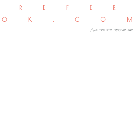
REFE
OK.CO
Для тих хто прагне зна