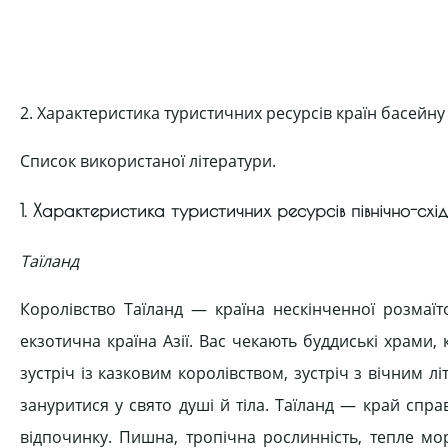
2. Характеристика туристичних ресурсів країн басейн
Список використаної літератури.
1. Характеристика туристичних ресурсів північно-схід
Таїланд
Королівство Таїланд — країна нескінченної розмаїт
екзотична країна Азії. Вас чекають буддиські храми,
зустріч із казковим королівством, зустріч з вічним л
зануритися у свято душі й тіла. Таїланд — край спр
відпочинку. Пишна, тропічна рослинність, тепле море