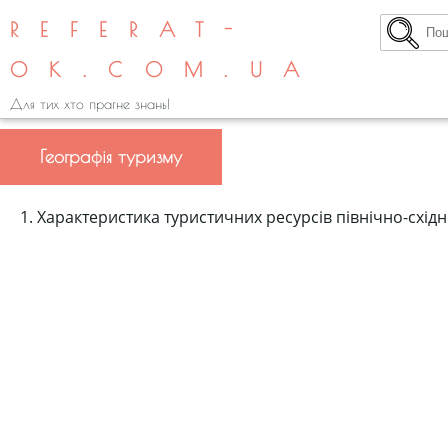
REFERAT-
OK.COM.UA
Для тих хто прагне знань!
Географія туризму
1. Характеристика туристичних ресурсів північно-східно