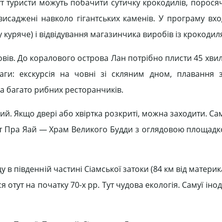
ут туристи можуть побачити сутичку крокодилів, поросяч
исаджені навколо гігантських каменів. У програму вход
 куряче) і відвідування магазинчика виробів із крокодил
вів. До коралового острова Лан потрібно плисти 45 хвил
аги: екскурсія на човні зі скляним дном, плавання
ва багато рибних ресторанчиків.
й. Якщо двері або хвіртка розкриті, можна заходити. Са
Ват Пра Яай — Храм Великого Будди з оглядовою площадко
у в південній частині Сіамської затоки (84 км від материка
я отут на початку 70-х рр. Тут чудова екологія. Самуї іно