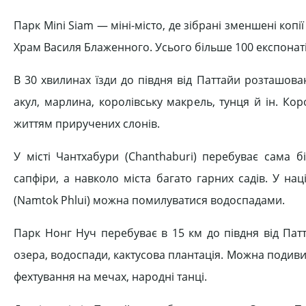
Парк Mіnі Sіam — міні-місто, де зібрані зменшені копії
Храм Василя Блаженного. Усього більше 100 експонатів
В 30 хвилинах їзди до півдня від Паттайи розташов
акул, марлина, королівську макрель, тунця й ін. Кор
життям приручених слонів.
У місті Чантхабури (Chanthaburі) перебуває сама б
сапфіри, а навколо міста багато гарних садів. У на
(Namtok Phluі) можна помилуватися водоспадами.
Парк Нонг Нуч перебуває в 15 км до півдня від Пат
озера, водоспади, кактусова плантація. Можна подиви
фехтування на мечах, народні танці.