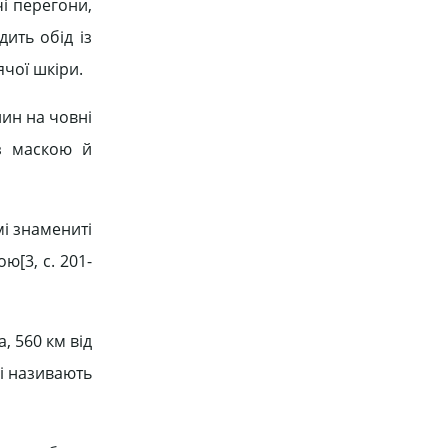
і перегони,
ить обід із
ячої шкіри.
ин на човні
 з маскою й
мі знамениті
ю[3, c. 201-
, 560 км від
ді називають