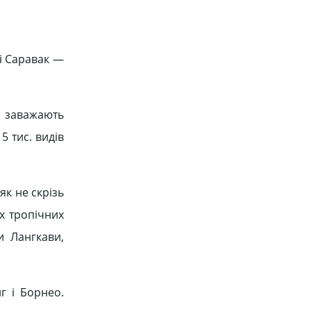
 і Саравак —
е заважають
 тис. видів
як не скрізь
х тропічних
и Лангкави,
г і Борнео.