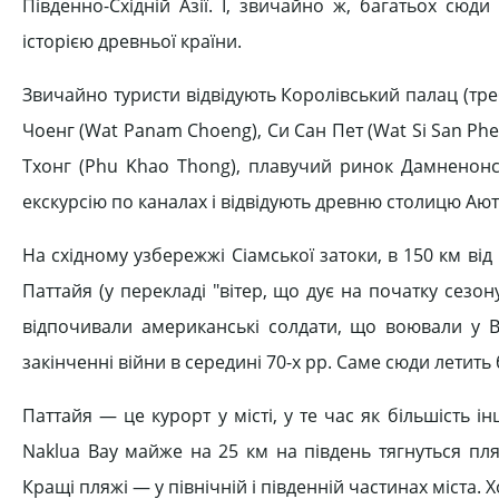
Південно-Східній Азії. І, звичайно ж, багатьох сюд
історією древньої країни.
Звичайно туристи відвідують Королівський палац (треб
Чоенг (Wat Panam Choeng), Си Сан Пет (Wat Sі San Phe
Тхонг (Phu Khao Thong), плавучий ринок Дамненонса
екскурсію по каналах і відвідують древню столицю Аютт
На східному узбережжі Сіамської затоки, в 150 км в
Паттайя (у перекладі "вітер, що дує на початку сезону
відпочивали американські солдати, що воювали у В
закінченні війни в середині 70-х рр. Саме сюди летить 
Паттайя — це курорт у місті, у те час як більшість 
Naklua Bay майже на 25 км на південь тягнуться пля
Кращі пляжі — у північній і південній частинах міста. 