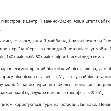
вострові в центрі Південно-Східної Азії, а штати Сабах
.
ь минуле, сьогодення й майбутнє, і високі технології н
ив, країна зберегла природний потенціал: тут майже 15
ів, 140 видів змій, 80 видів ящірок і тисячі видів комах.
арівні лагуни, дрібний білосніжний пісок, але воду аж ні
 присутнім піскова суспензія. У десятку найбільш гарни
му морі. У наших туристів найбільш популярні остров
д, Сипадан) відвідуються менш активно[2, c. 549-551].
опитом користуються тури на острови Лангкави, Пенан