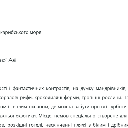
у карибського моря.
ної Азії
ості і фантастичних контрастів, на думку мандрівників
 коралові рифи, крокодилячі ферми, тропічні рослини. 
ітом і теплим океаном, де можна забути про всі турботи
авжньої екзотики. Місце, немов спеціально створене дл
, розкішні готелі, нескінченні пляжі з білим і дрібни