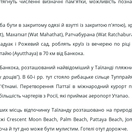
и тягнуть численні визначні пам'ятки, можливість позн
а бути в закритому одязі й взутті із закритою п'ятою),
t), Махатхат (Wat Mahathat), Ратчабурана (Wat Ratchabur
дуак і Рожевий сад, роблять круїз із вечерею по ріці
айю (Ayutthaya) в 70 км від Банкока.
ід Банкока, розташований найвідоміший у Таїланді пляжн
 дощів"). В 60-і рр. тут стояло рибацьке сільце Туппрай
'Єтнамі. Перетворення Паттаї в міжнародний курорт 
більшість чартерів з Росії, які приймає аеропорт Утапао.
інших місць відпочинку Таїланду розташовано на природі
жі Crescent Moon Beach, Palm Beach, Pattaya Beach, Jom
Хоча й тут дно може бути мулистим. Готелі отут дорожче.