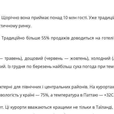
. Щорічно вона приймає понад 10 млн гості. Уже традиц
стичному ринку.
. Традиційно більше 55% продажів доводиться на готелі 
 — травень), дощовий (червень — жовтень), холодний 
ий. Із грудня по березень найбільш суха погода при тем
терні для північних і центральних районів. На курорта
вологість у країні — 75%, а температура в Паттаю — +32С
т. Ці курорти вважаються кращими не тільки в Таїланді, 