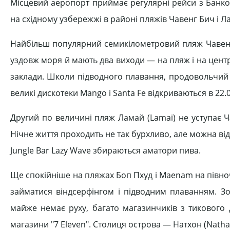
Місцевий аеропорт приймає регулярні рейси з Банкок
на східному узбережжі в районі пляжів Чавенг Бич і Л
Найбільш популярний семикілометровий пляж Чавенг 
уздовж моря й мають два виходи — на пляж і на центр
заклади. Школи підводного плавання, продовольчий 
великі дискотеки Mango і Santa Fe відкриваються в 22
Другий по величині пляж Ламай (Lamaі) не уступає Ч
Нічне життя проходить не так бурхливо, але можна відві
Jungle Bar Lazy Wave збираються аматори пива.
Ще спокійніше на пляжах Боп Пхуд і Маеnam на півно
займатися віндсерфінгом і підводним плаванням. З
майже немає руху, багато магазинчиків з тикового
магазини "7 Eleven". Столиця острова — Натхон (Natha