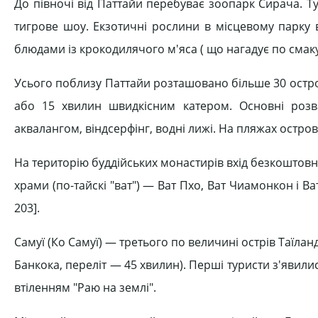
До півночі від Паттайи перебуває зоопарк Сирача. Т
тигрове шоу. Екзотичні рослини в місцевому парку в
блюдами із крокодилячого м'яса ( що нагадує по смаку
Усього поблизу Паттайи розташовано більше 30 остро
або 15 хвилин швидкісним катером. Основні розв
аквалангом, віндсерфінг, водні лижі. На пляжах остро
На територію буддійських монастирів вхід безкоштовни
храми (по-тайскі "ват") — Ват Пхо, Ват Чиамонкон і 
203].
Самуї (Ко Самуї) — третього по величині острів Таїланд
Банкока, переліт — 45 хвилин). Перші туристи з'явилис
втіленням "Раю на землі".