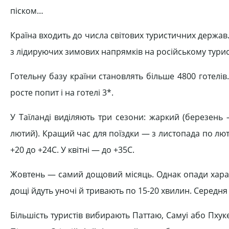
піском…
Країна входить до числа світових туристичних держав
з лідируючих зимових напрямків на російському тури
Готельну базу країни становлять більше 4800 готелів
росте попит і на готелі 3*.
У Таїланді виділяють три сезони: жаркий (березень
лютий). Кращий час для поїздки — з листопада по лют
+20 до +24С. У квітні — до +35С.
Жовтень — самий дощовий місяць. Однак опади харак
дощі йдуть уночі й тривають по 15-20 хвилин. Середня 
Більшість туристів вибирають Паттаю, Самуі або Пхуке