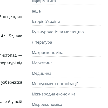
Інформатика
Інше
ійно це один
Історія України
Культурологія та мистецтво
4* і 5*, але
Літературa
Макроекономіка
(листопад —
пературі від
Маркетинг
Медицина
х узбережжя
Менеджмент організації
.
Міжнародна економіка
але й у всій
Мікроекономіка