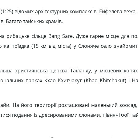
 (1:25) відомих архітектурних комплексів: Ейфелева вежа, 
. Багато тайських храмів.
ана рибацьке сільце Bang Sare. Дуже гарне місце для п
отка поїздка (15 км від міста) у Слоняче село знайомит
ільша християнська церква Таїланду, у місцевих копя
ціональних парках Кхао Кхитчакут (Khao Khіtchakut) і Н
тайи. На його території розташовані маленький зоосад,
тися подання із дресированими слонами, півнячі бої, та