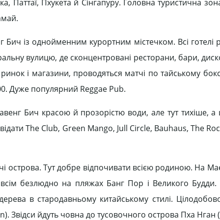
а, Паттаї, Пхукета й Сінгапуру. Головна туристична зон
амай.
Бич із однойменним курортним містечком. Всі готелі 
альну вулицю, де сконцентровані ресторани, бари, диск
ринок і магазини, проводяться матчі по тайському бокс
.00. Дуже популярний Reggae Pub.
авенг Бич красою й прозорістю води, але тут тихіше, а 
дати The Club, Green Mango, Jull Cіrcle, Bauhaus, The Roc
чі острова. Тут добре відпочивати всією родиною. На M
овсім безлюдно на пляжах Банг Пор і Великого Будди.
 дерева в стародавньому китайському стилі. Цілодобо
n). Звідси йдуть човна до тусовочного острова Пха Нган 