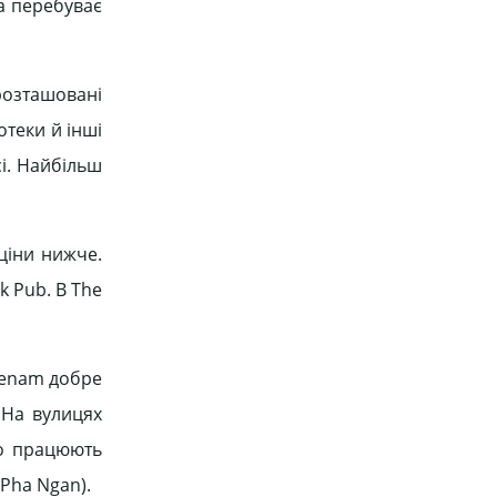
а перебуває
розташовані
отеки й інші
і. Найбільш
ціни нижче.
k Pub. В The
aenam добре
 На вулицях
во працюють
(Pha Ngan).