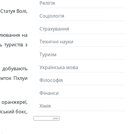
Релігія
Статуя Волі,
Соціологія
Страхування
олювання на
Технічні науки
ь туристів з
Туризм
Українська мова
х добувають
амток Пхлуи
Філософія
Фінанси
 оранжереї,
Хімія
йський бокс,