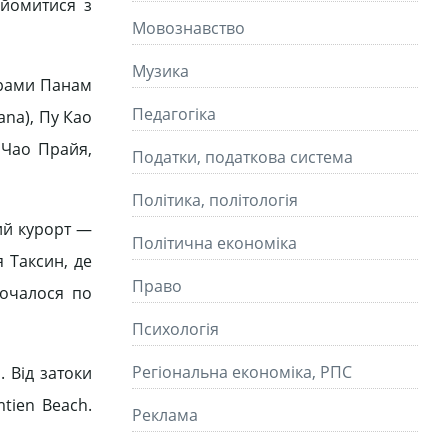
айомитися з
Мовознавство
Музика
 храми Панам
Педагогіка
ana), Пу Као
 Чао Прайя,
Податки, податкова система
Політика, політологія
ий курорт —
Політична економіка
я Таксин, де
Право
почалося по
Психологія
Регіональна економіка, РПС
. Від затоки
tіen Beach.
Реклама