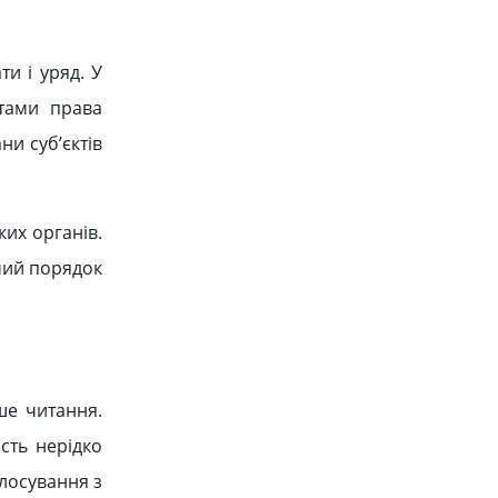
и і уряд. У
ктами права
ни суб’єктів
их органів.
мий порядок
ше читання.
сть нерідко
лосування з