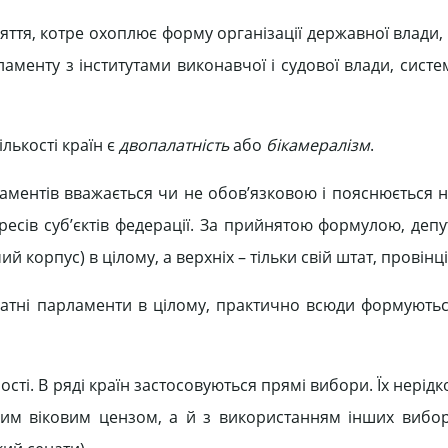
ття, котре охоплює форму організації державної влади,
аменту з інститутами виконавчої і судової влади, систе
лькості країн є
двопалатність
або
бікамералізм
.
ментів вважається чи не обов’язковою і пояснюється н
ресів суб’єктів федерації. За прийнятою формулою, депу
 корпус) в цілому, а верхніх – тільки свій штат, провінц
латні парламенти в цілому, практично всюди формуютьс
сті. В ряді країн застосовуються прямі вибори. Їх нерід
ким віковим цензом, а й з використанням інших вибо