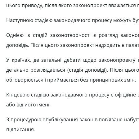
цього приводу, після якого законопроект вважається 
Наступною стадією законодавчого процесу можуть бути
Однією із стадій законотворчості є розгляд законоп
доповідь. Після цього законопроект надходить в палат
У країнах, де загальні дебати щодо законопроекту 
детально розглядається (стадія доповіді). Після цьо
обговорюється і приймається без принципових змін.
Кінцевою стадією законодавчого процесу є офіційне
або від його імені.
З процедурою опублікування законів пов’язане набутт
підписання.