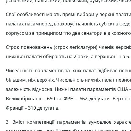
(іспанський, італійський, польський, румунський, чесь
Свої особливості мають прямі вибори у верхні палат
палатах насамперед враховує наявність суб’єктів фед
корпусом за принципом “по два сенатори від кожного
Строк повноважень (строк легіслатури) членів верхні
нижньої палати обирають на 2 роки, а верхньої – на 6.
Чисельність парламентів та їхніх палат відбиває певн
більшим, ніж верхніх. Чисельність нижніх палат певною
залежність відносна. Нижні палати парламентів США – 435
Великобританії – 650 та ФРН – 662 депутати. Верхні п
Франції – 319 депутатів.
3. Зміст компетенції парламентів зумовлює характ