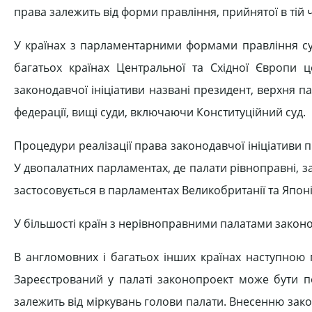
права залежить від форми правління, прийнятої в тій ч
У країнах з парламентарними формами правління суб’
багатьох країнах Центральної та Східної Європи 
законодавчої ініціативи названі президент, верхня па
федерації, вищі суди, включаючи Конституційний суд.
Процедури реалізації права законодавчої ініціативи
У двопалатних парламентах, де палати рівноправні, 
застосовується в парламентах Великобританії та Японії
У більшості країн з нерівноправними палатами закон
В англомовних і багатьох інших країнах наступною 
Зареєстрований у палаті законопроект може бути п
залежить від міркувань голови палати. Внесенню зак