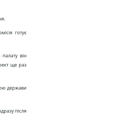
ня.
місія готує
 палату він
роект ще раз
вою держави
одразу після