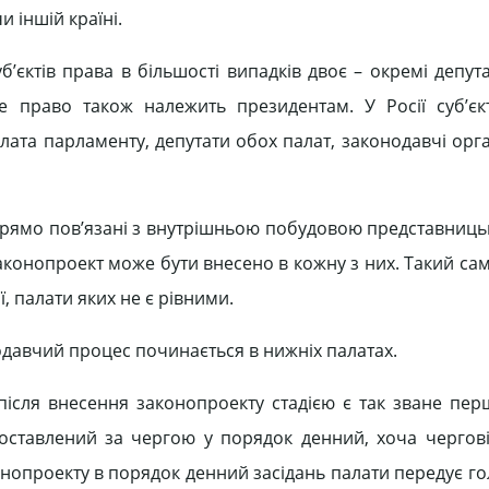
и іншій країні.
єктів права в більшості випадків двоє – окремі депутат
це право також належить президентам. У Росії суб’є
лата парламенту, депутати обох палат, законодавчі орга
 прямо пов’язані з внутрішньою побудовою представницьк
законопроект може бути внесено в кожну з них. Такий са
, палати яких не є рівними.
одавчий процес починається в нижніх палатах.
після внесення законопроекту стадією є так зване пер
оставлений за чергою у порядок денний, хоча чергові
онопроекту в порядок денний засідань палати передує го