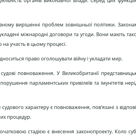
діяльність органів виконавчої влади. Серед цих функці
ивному вирішенні проблем зовнішньої політики. Закона
кладені міжнародні договори та угоди. Вони мають так
 на участь в цьому процесі.
носиться право оголошувати війну і укладати мир.
 судові повноваження. У Великобританії представниць
порушення парламентських привілеїв та імунітетів нері
ового характеру є повноваження, пов’язані з відпові
них процедур.
Початковою стадією є внесення законопроекту. Коло суб’