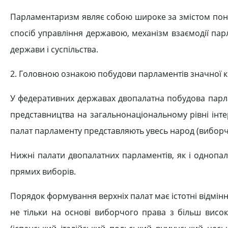
Парламентаризм являє собою широке за змістом поня
спосіб управління державою, механізм взаємодії парл
держави і суспільства.
2. Головною ознакою побудови парламентів значної кі
У федеративних державах двопалатна побудова парла
представництва на загальнонаціональному рівні інте
палат парламенту представляють увесь народ (виборчий
Нижні палати двопалатних парламентів, як і однопа
прямих виборів.
Порядок формування верхніх палат має істотні відмінно
не тільки на основі виборчого права з більш висо