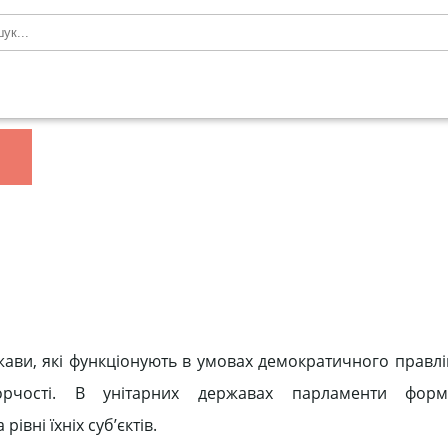
жави, які функціонують в умовах демократичного правлі
орчості. В унітарних державах парламенти фор
івні їхніх суб’єктів.