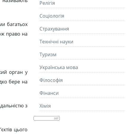
й називають
Релігія
Соціологія
ми багатьох
Страхування
ож право на
Технічні науки
Туризм
Українська мова
кий орган у
Філософія
дко бере на
Фінанси
дальністю з
Хімія
єктів цього