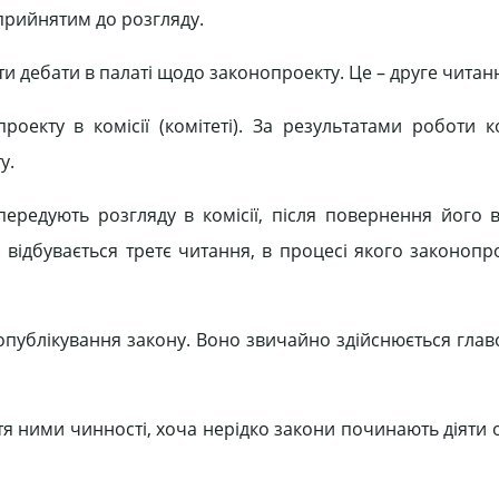
прийнятим до розгляду.
 дебати в палаті щодо законопроекту. Це – друге читан
роекту в комісії (комітеті). За результатами роботи ко
у.
передують розгляду в комісії, після повернення його в
го відбувається третє читання, в процесі якого законоп
 опублікування закону. Воно звичайно здійснюється гла
я ними чинності, хоча нерідко закони починають діяти 