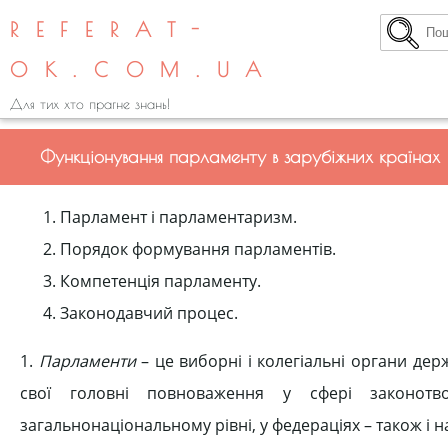
REFERAT-
OK.COM.UA
Для тих хто прагне знань!
Функціонування парламенту в зарубіжних країнах
Парламент і парламентаризм.
Порядок формування парламентів.
Компетенція парламенту.
Законодавчий процес.
1.
Парламенти
– це виборні і колегіальні органи дер
свої головні повноваження у сфері законотв
загальнонаціональному рівні, у федераціях – також і на р