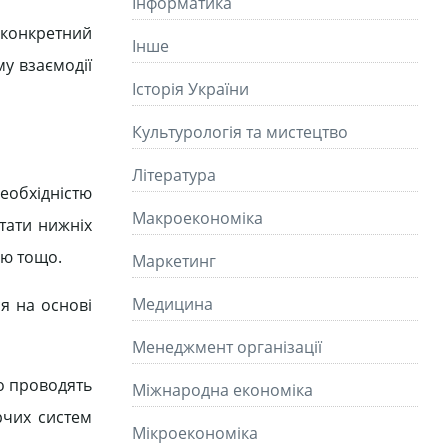
Інформатика
 конкретний
Інше
му взаємодії
Історія України
Культурологія та мистецтво
Літературa
еобхідністю
Макроекономіка
тати нижніх
ію тощо.
Маркетинг
Медицина
я на основі
Менеджмент організації
ко проводять
Міжнародна економіка
рчих систем
Мікроекономіка