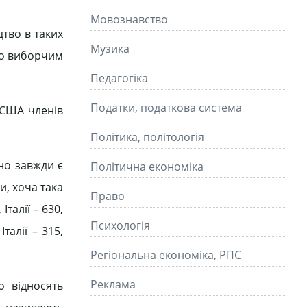
Мовознавство
тво в таких
Музика
ньо виборчим
Педагогіка
Податки, податкова система
і США членів
Політика, політологія
чно завжди є
Політична економіка
и, хоча така
Право
талії – 630,
Психологія
талії – 315,
Регіональна економіка, РПС
Реклама
о відносять