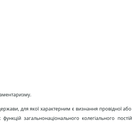
ламентаризму.
 держави, для якої характерним є визнання провідної або
х функцій загальнонаціонального колегіального пості