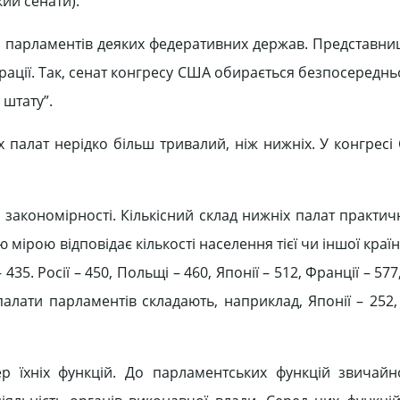
кий сенати).
и парламентів деяких федеративних держав. Представниц
ерації. Так, сенат конгресу США обирається безпосеред
 штату”.
х палат нерідко більш тривалий, ніж нижніх. У конгрес
і закономірності. Кількісний склад нижніх палат практи
 мірою відповідає кількості населення тієї чи іншої країн
. Росії – 450, Польщі – 460, Японії – 512, Франції – 577, І
алати парламентів складають, наприклад, Японії – 252, І
ер їхніх функцій. До парламентських функцій звичайн