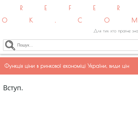
REFE
OK.CO
Для тих хто прагне зна
Функція ціни в ринкової економіці України, види цін
Вступ.