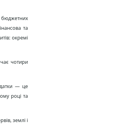
в бюджетних
інансова та
итів: окремі
ачає чотири
идатки — це
ому році та
вів, землі і