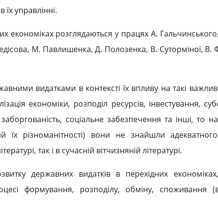
 їх управлінні.
х економіках розглядаються у працях А. Гальчинського, 
редісова, М. Павлишенка, Д. Полозенка, В. Суторміної, В. 
авними видатками в контексті їх впливу на такі важливі
ізація економіки, розподіл ресурсів, інвестування, су
заборгованість, соціальне забезпечення та інші, то на
й їх різноманітності) вони не знайшли адекватного
ратурі, так і в сучасній вітчизняній літературі.
озвитку державних видатків в перехідних економіках,
оцесі формування, розподілу, обміну, споживання (