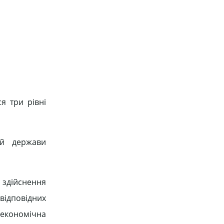
я три рівні
ій держави
здійснення
відповідних
оекономічна