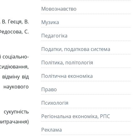
Мовознавство
В. Геєця, В.
Музика
Федосова, C.
Педагогіка
Податки, податкова система
 соціально-
Політика, політологія
бсидіювання,
Політична економіка
 відміну від
 наукового
Право
Психологія
 сукупність
Регіональна економіка, РПС
витрачання)
Реклама