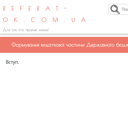
REFERAT-
OK.COM.UA
Для тих хто прагне знань!
Формування видаткової частини Державного бюд
Вступ.