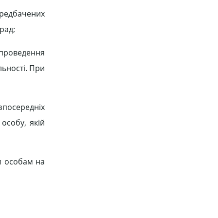
ередбачених
рад;
 проведення
льності. При
зпосередніх
особу, якій
м особам на