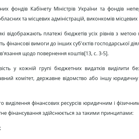
вних фондів Кабінету Міністрів України та фондів неп
обласних та місцевих адміністрацій, виконкомів місцевих 
які відображають платежі бюджетів усіх рівнів з метою
ть фінансові вимоги до інших суб'єктів господарської дія
'язання щодо повернення коштів[13, c. 3-5].
ість у кожній групі бюджетних видатків виділити бе
жавний комітет, державне відомство або іншу юридичну 
о виділення фінансових ресурсів юридичним і фізични
не фінансування здійснюється за такими принципами:
;