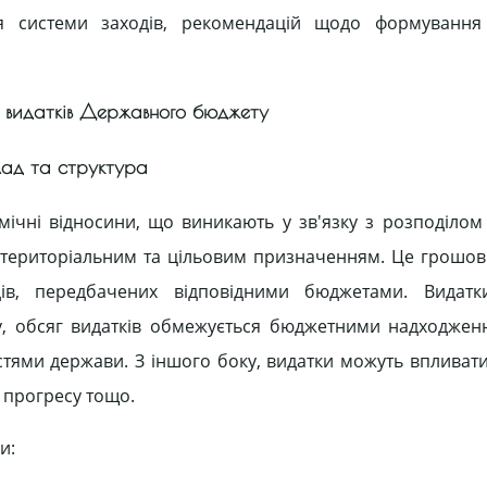
ня системи заходів, рекомендацій щодо формування 
ня видатків Державного бюджету
склад та структура
мічні відносини, що виникають у зв'язку з розподілом
, територіальним та цільовим призначенням. Це грошов
ів, передбачених відповідними бюджетами. Видатк
у, обсяг видатків обмежується бюджетними надходжен
ями держави. З іншого боку, видатки можуть впливати
 прогресу тощо.
и: