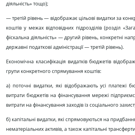
діяльність» тощо);
— третій рівень — відображає цільові видатки за ко
коштів у межах відповідних підрозділів (розділ «За
фіскальна діяльність» — другий рівень, конкретні на
державні податкові адміністрації — третій рівень).
Економічна класифікація видатків бюджетів відобра
групи конкретного спрямування коштів:
а) поточні видатки, які відображають усі платежі 
витрати бюджетів на фінансування мережі підприємст
витрати на фінансування заходів із соціального захис
б) капітальні видатки, які спрямовуються на придбання
нематеріальних активів, а також капітальні трансферти