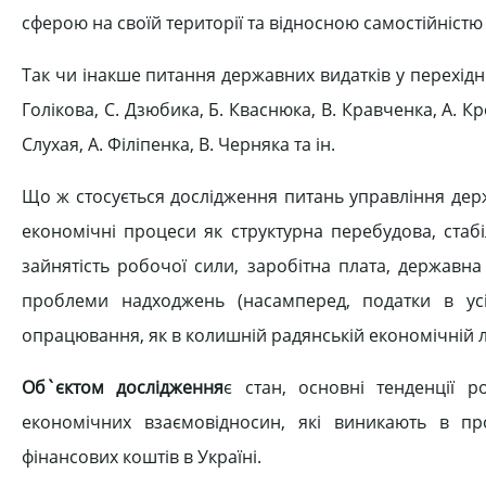
сферою на своїй території та відносною самостійністю в
Так чи інакше питання державних видатків у перехідни
Голікова, С. Дзюбика, Б. Кваснюка, В. Кравченка, А. К
Слухая, А. Філіпенка, В. Черняка та ін.
Що ж стосується дослідження питань управління держ
економічні процеси як структурна перебудова, стабіл
зайнятість робочої сили, заробітна плата, державна 
проблеми надходжень (насамперед, податки в усі
опрацювання, як в колишній радянській економічній літе
Об`єктом дослідження
є стан, основні тенденції р
економічних взаємовідносин, які виникають в пр
фінансових коштів в Україні.