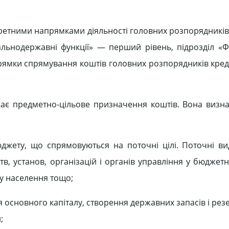
нкретними напрямками діяльності головних розпорядникі
гальнодержавні функції» — перший рівень, підрозділ «Ф
прямки спрямування коштів головних розпорядників кред
жає предметно-цільове призначення коштів. Вона визн
бюджету, що спрямовуються на поточні цілі. Поточні в
в, установ, організацій і органів управління у бюджетн
ту населення тощо;
 основного капіталу, створення державних запасів і резер
;