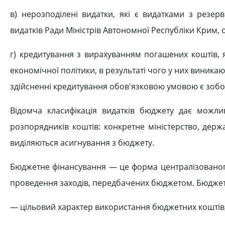
в) нерозподілені видатки, які є видатками з резер
видатків Ради Міністрів Автономної Республіки Крим, 
г) кредитування з вирахуванням погашених коштів, 
економічної політики, в результаті чого у них виникаю
здійсненні кредитування обов'язковою умовою є зобов
Відомча класифікація видатків бюджету дає можлив
розпорядників коштів: конкретне міністерство, дер
виділяються асигнування з бюджету.
Бюджетне фінансування — це форма централізованог
проведення заходів, передбачених бюджетом. Бюджет
— цільовий характер використання бюджетних коштів