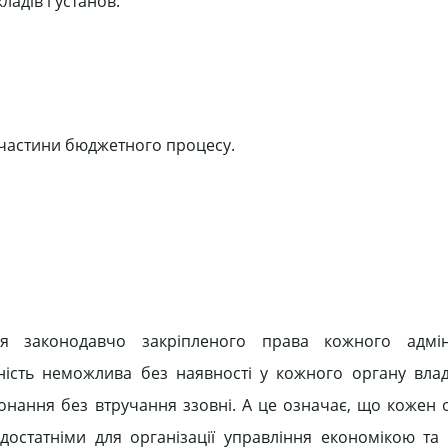
адів і установ.
 частини бюджетного процесу.
я законодавчо закріпленого права кожного адміні
ність неможлива без наявності у кожного органу вла
конання без втручання ззовні. А це означає, що кожен 
остатніми для організації управління економікою та