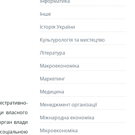
Інформатика
Інше
Історія України
Культурологія та мистецтво
Літературa
Макроекономіка
Маркетинг
Медицина
стративно-
Менеджмент організації
ди власного
Міжнародна економіка
орган влади
Мікроекономіка
 соціальною