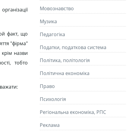
Мовознавство
організації
Музика
ой факт, що
Педагогіка
яття "фірма"
Податки, податкова система
, крім назви
Політика, політологія
ості, тобто
Політична економіка
Право
вважати:
Психологія
Регіональна економіка, РПС
Реклама