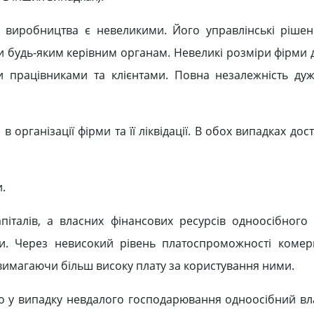
ю виробництва є невеликими. Його управлінські ріше
чи будь-яким керівним органам. Невеликі розміри фірми
и працівниками та клієнтами. Повна незалежність дуж
 організації фірми та її ліквідації. В обох випадках до
.
піталів, а власних фінансових ресурсів одноосібного
ви. Через невисокий рівень платоспроможності комер
вимагаючи більш високу плату за користування ними.
 що у випадку невдалого господарювання одноосібний в