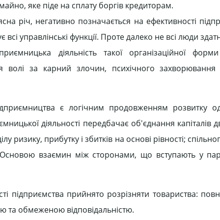
майно, яке піде на сплату боргів кредиторам.
 ясна річ, негативно позначається на ефективності підп
всі управлінські функції. Проте далеко не всі люди здатн
дприємницька діяльність такої організаційної фор
ня волі за карний злочин, психічного захворювання
підприємництва є логічним продовженням розвитку о
мницької діяльності передбачає об'єднання капіталів д
у ризику, прибутку і збитків на основі рівності; спільн
ні. Основою взаємин між сторонами, що вступають у пар
ості підприємства прийнято розрізняти товариства: пов
вою та обмеженою відповідальністю.