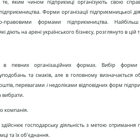
ь те, яким чином підприємці організують свою спра
підприємництва. Форми організації підприємницької дія
йно-правовими формами підприємництва. Найбіль
 діють на арені українського бізнесу, розглянуто в цій т
ся в певних організаційних формах. Вибір форми о
 уподобань та смаків, але в головному визначається о
оштів, перевагами
і
недоліками відповідних форм підпр
а вибрати.
о компанія.
а здійснює господарську діяльність з метою отримання п
ці та їх об'єднання.