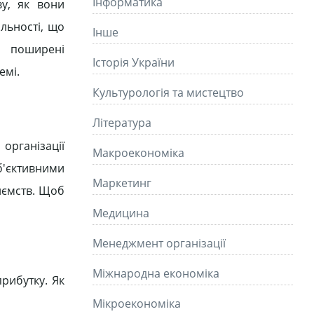
Інформатика
ву, як вони
льності, що
Інше
ш поширені
Історія України
емі.
Культурологія та мистецтво
Літературa
рганізації
Макроекономіка
б'єктивними
Маркетинг
иємств. Щоб
Медицина
Менеджмент організації
Міжнародна економіка
рибутку. Як
Мікроекономіка