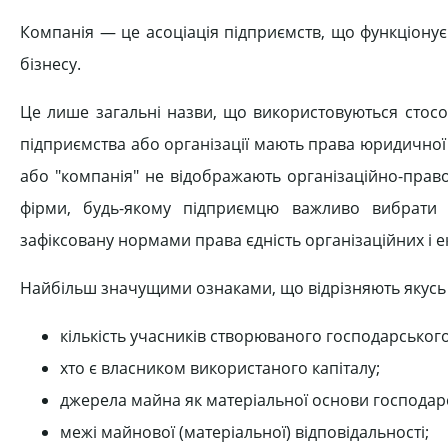
Компанія — це асоціація підприємств, що функціонує
бізнесу.
Це лише загальні назви, що використовуються стосо
підприємства або організації мають права юридичної 
або "компанія" не відображають організаційно-правов
фірми, будь-якому підприємцю важливо вибрати к
зафіксовану нормами права єдність організаційних і е
Найбільш значущими ознаками, що відрізняють якусь 
кількість учасників створюваного господарського 
хто є власником використаного капіталу;
джерела майна як матеріальної основи господарс
межі майнової (матеріальної) відповідальності;