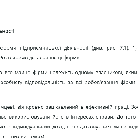
ьності
форми підприємницької діяльності (див. рис. 7.1): 1)
. Розглянемо детальніше ці форми.
що все майно фірми належить одному власникові, який
собисту відповідальність за всі зобов'язання фірми.
мцеві, вія кровно зацікавлений в ефективній праці. З
ьо використовувати його в інтересах справи. До того
його індивідуальний дохід і оподатковується лише інд
в інших випадках).