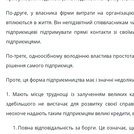
По-друге, у власника фірми витрати на організаці
втілюються в життя. Він непідзвітний співвласникам 
підприємцеві підтримувати прямі контакти зі своїм
підприємцями.
По-третє, одноосібному володінню властива простота в
рішення самого підприємця.
Проте, ця форма підприємництва має і значні недоліки
1. Мають місце труднощі із залученням великих ка
здебільшого не вистачає для розвитку своєї спра
неохоче надають таким підприємцям великі кредити, 
Повна відповідальність за борги. Це означає,