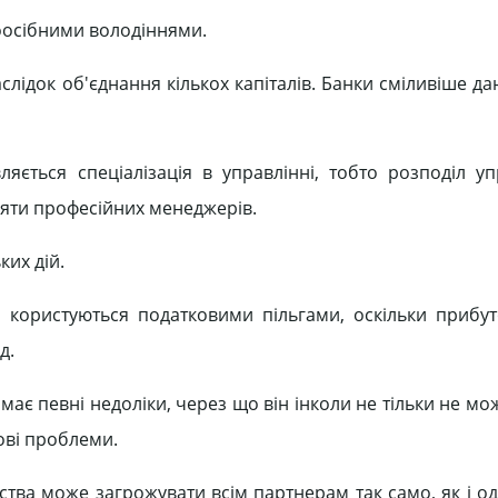
оосібними володіннями.
лідок об'єднання кількох капіталів. Банки сміливіше д
ляється спеціалізація в управлінні, тобто розподіл уп
няти професійних менеджерів.
ких дій.
ва користуються податковими пільгами, оскільки прибу
д.
 має певні недоліки, через що він інколи не тільки не м
ові проблеми.
ства може загрожувати всім партнерам так само, як і о