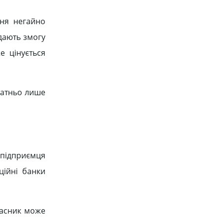
ння негайно
 дають змогу
е цінується
статньо лише
 підприємця
ційні банки
ласник може