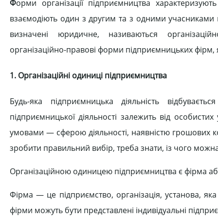
Ф
орми організації підприємництва характеризуют
взаємодіють один з другим та з одними учасниками 
визначені юридичне, називаються організаці
організаційно-правові форми підприємницьких фірм, які
1. Організаційні одиниці підприємництва
Будь-яка підприємницька діяльність відбуваєть
підприємницької діяльності залежить від особистих
умовами — сферою діяльності, наявністю грошових к
зробити правильний вибір, треба знати, із чого можн
Організаційною одиницею підприємництва є фірма аб
Фірма — це підприємство, організація, установа, як
фірми можуть бути представлені індивідуальні підприєм