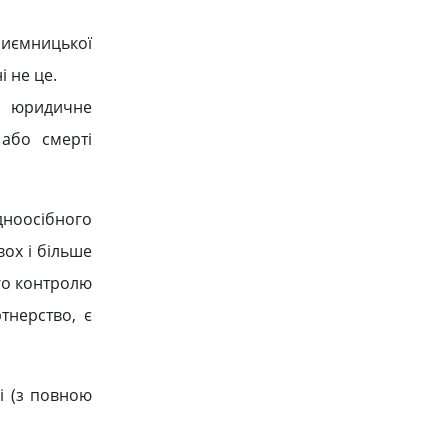
риємницької
і не це.
ми юридичне
 або смерті
дноосібного
вох і більше
ого контролю
тнерство, є
ні (з повною