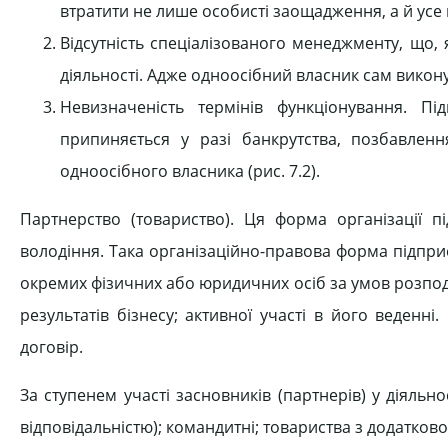
втратити не лише особисті заощадження, а й усе 
Відсутність спеціалізованого менеджменту, що,
діяльності. Адже одноосібний власник сам виконує 
Невизначеність термінів функціонування. Пі
припиняється у разі банкрутства, позбавлен
одноосібного власника (рис. 7.2).
Партнерство (товариство). Ця форма організації 
володіння. Така організаційно-правова форма підприє
окремих фізичних або юридичних осіб за умов розподіл
результатів бізнесу; активної участі в його веден
договір.
За ступенем участі засновників (партнерів) у діяльн
відповідальністю); командитні; товариства з додатко