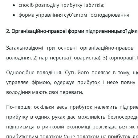
спосіб розподілу прибутку і збитків;
форма управління суб'єктом господарювання.
2. Організаційно-правові форми підприємницької діял
Загальновідомі три основні організаційно-правові 
володіння; 2) партнерства (товариства); 3) корпорації
Одноосібне володіння. Суть його полягає в тому, 
управляє фірмою, одержує прибуток і несе повну о
володіння мають свої переваги.
По-перше, оскільки весь прибуток належить підприє
прибутку в одних руках дає можливість безпосередн
підприємця в ринковій економіці розглядається як 
прибутковим податком (а не податком на прибуток, як 