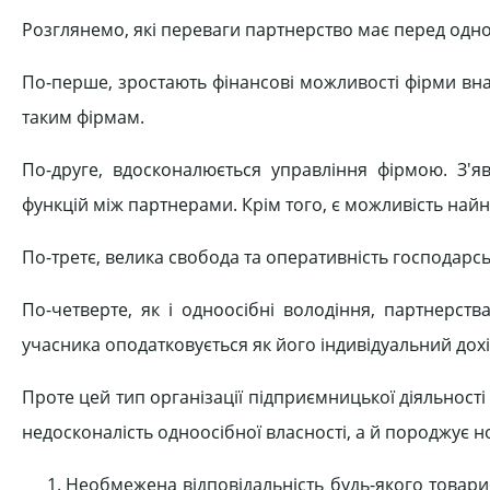
Розглянемо, які переваги партнерство має перед одн
По-перше, зростають фінансові можливості фірми внас
таким фірмам.
По-друге, вдосконалюється управління фірмою. З'яв
функцій між партнерами. Крім того, є можливість най
По-третє, велика свобода та оперативність господарсь
По-четверте, як і одноосібні володіння, партнерст
учасника оподатковується як його індивідуальний дохі
Проте цей тип організації підприємницької діяльності
недосконалість одноосібної власності, а й породжує н
Необмежена відповідальність будь-якого товари