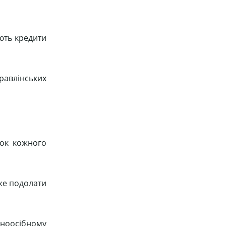
ають кредити
равлінських
ток кожного
оже подолати
дноосібному