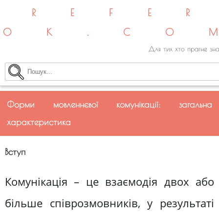
REFE
OK.CO
Для тих хто прагне зна
Форми мовленнєвої комунікації: загальна
характеристика
Вступ
Комунікація – це взаємодія двох або
більше співрозмовників, у результаті