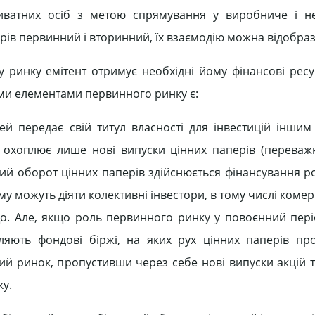
риватних осіб з метою спрямування у виробниче і н
рів первинний і вторинний, їх взаємодію можна відобраз
 ринку емітент отримує необхідні йому фінансові ресур
ми елементами первинного ринку є:
ей передає свій титул власності для інвестицій іншим
 охоплює лише нові випуски цінних паперів (переваж
ий оборот цінних паперів здійснюється фінансування 
у можуть діяти колективні інвестори, в тому числі комер
ощо. Але, якщо роль первинного ринку у повоєнний пері
ляють фондові біржі, на яких рух цінних паперів пр
ий ринок, пропустивши через себе нові випуски акцій та
у.