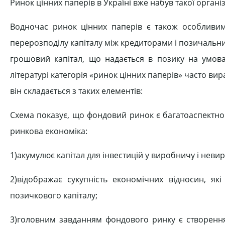
Ринок цінних паперів в Україні вже набув такої організ
Водночас ринок цінних паперів є також особливи
перерозподілу капіталу між кредиторами і позичальн
грошовий капітал, що надається в позику на умовах
літературі категорія «ринок цінних паперів» часто в
він складається з таких елементів:
Схема показує, що фондовий ринок є багатоаспектно
ринкова економіка:
1)акумулює капітал для інвестицій у виробничу і неви
2)відображає сукупність економічних відносин, я
позичкового капіталу;
3)головним завданням фондового ринку є створення