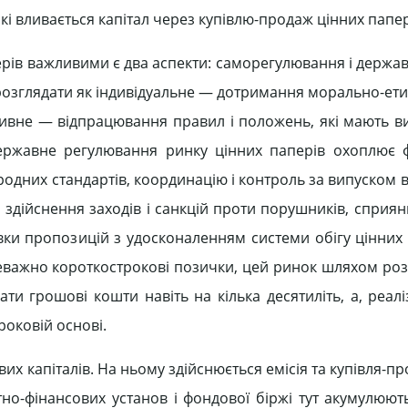
які вливається капітал через купівлю-продаж цінних папер
ерів важливими є два аспекти: саморегулювання і держа
озглядати як індивідуальне — дотримання морально-ети
ктивне — відпрацювання правил і положень, які мають в
Державне регулювання ринку цінних паперів охоплює
одних стандартів, координацію і контроль за випуском в
м здійснення заходів і санкцій проти порушників, сприя
овки пропозицій з удосконаленням системи обігу цінних
ереважно короткострокові позички, цей ринок шляхом ро
ти грошові кошти навіть на кілька десятиліть, а, реалі
оковій основі.
их капіталів. На ньому здійснюється емісія та купівля-п
итно-фінансових установ і фондової біржі тут акумулюют