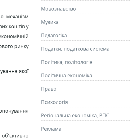
Мовознавство
ою механізм
Музика
их коштів у
Педагогіка
економічній
сового ринку
Податки, податкова система
Політика, політологія
ування якої
Політична економіка
Право
Психологія
ропонування
Регіональна економіка, РПС
Реклама
 об'єктивно