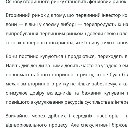
Основу вторинного ринку становить фондовий ринок: 
Вторинний ринок діє тому, що первинний інвестор ко
вони — вільні у своєму виборі — перепродують їх н
випробування первинним ринком і довели свою належн
того акціонерного товариства, яке їх випустило і зап
Вони постійно купуються і продаються, переходять в
Навіть дивіденди за ними досить часто за угодою з е
повномасштабного вторинного ринку, то не було б л
механізм вторинного ринку не тільки забезпечує лікві
стимулює довіру вкладників та бажання купувати 
повнішого акумулювання ресурсів суспільства в інте
Звичайно, через дрібних і середніх інвесторів і
відтворювального процесу. Але спекулятивні біржов