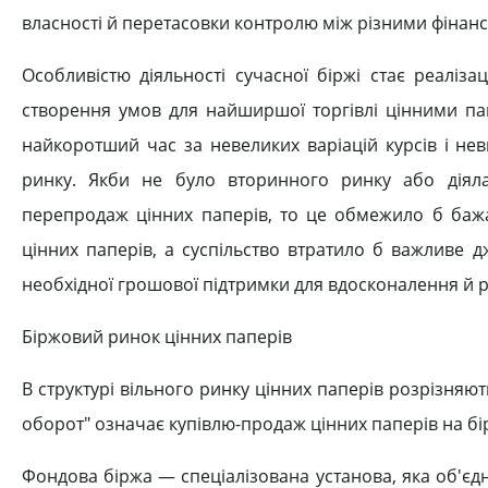
власності й перетасовки контролю між різними фінан
Особливістю діяльності сучасної біржі стає реаліз
створення умов для найширшої торгівлі цінними па
найкоротший час за невеликих варіацій курсів і не
ринку. Якби не було вторинного ринку або діял
перепродаж цінних паперів, то це обмежило б бажан
цінних паперів, а суспільство втратило б важливе 
необхідної грошової підтримки для вдосконалення й
Біржовий ринок цінних паперів
В структурі вільного ринку цінних паперів розрізняю
оборот" означає купівлю-продаж цінних паперів на бірж
Фондова біржа — спеціалізована установа, яка об'єд