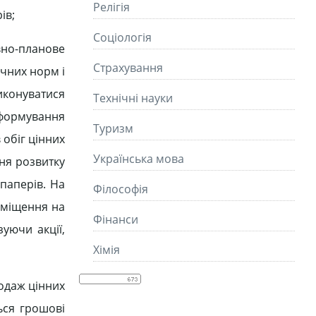
Релігія
ів;
Соціологія
вно-планове
Страхування
чних норм і
иконуватися
Технічні науки
 формування
Туризм
 обіг цінних
Українська мова
ння розвитку
 паперів. На
Філософія
зміщення на
Фінанси
зуючи акції,
Хімія
родаж цінних
ься грошові