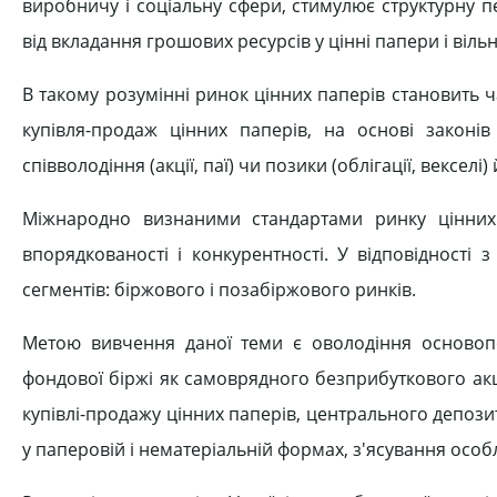
виробничу і соціальну сфери, стимулює структурну 
від вкладання грошових ресурсів у цінні папери і ві
В такому розумінні ринок цінних паперів становить ч
купівля-продаж цінних паперів, на основі законі
співволодіння (акції, паї) чи позики (облігації, векселі) 
Міжнародно визнаними стандартами ринку цінних п
впорядкованості і конкурентності. У відповідності
сегментів: біржового і позабіржового ринків.
Метою вивчення даної теми є оволодіння основопо
фондової біржі як самоврядного безприбуткового ак
купівлі-продажу цінних паперів, центрального депози
у паперовій і нематеріальній формах, з'ясування осо