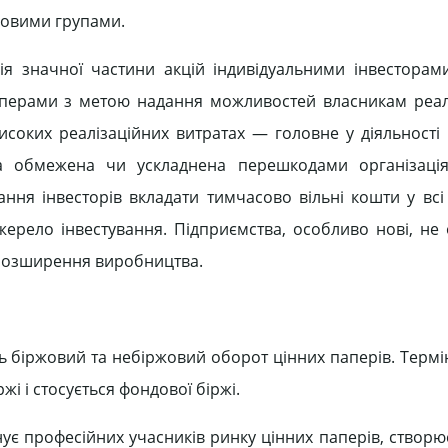
совими групами.
ація значної частини акцій індивідуальними інвесторам
перами з метою надання можливостей власникам реалі
високих реалізаційних витратах — головне у діяльності
а обмежена чи ускладнена перешкодами організація
ня інвесторів вкладати тимчасово вільні кошти у всі
джерело інвестування. Підприємства, особливо нові, не
 розширення виробництва.
ть біржовий та небіржовий оборот цінних паперів. Терм
і і стосується фондової біржі.
нує професійних учасників ринку цінних паперів, створю