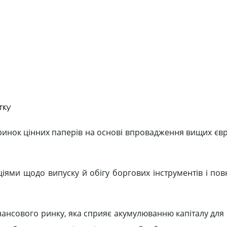
тку
 ринок цінних паперів на основі впровадження вищих євр
іями щодо випуску й обігу боргових інструментів і пов
ансового ринку, яка сприяє акумулюванню капіталу для 