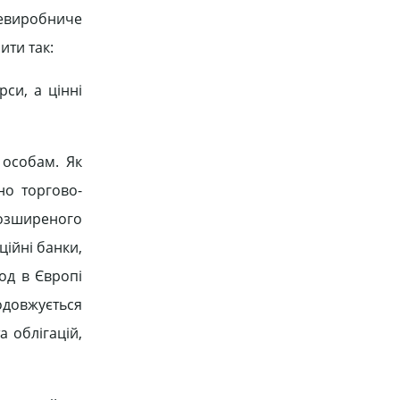
евиробниче
ити так:
си, а цінні
 особам. Як
но торгово-
розширеного
ційні банки,
од в Європі
одовжується
 облігацій,