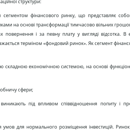
аційної структури:
м сегментом фінансового ринку, що представляє соб
иками на основі трансформації тимчасово вільних грошов
 повернення і за певну плату у вигляді відсотка. В 
иражається терміном «фондовий ринок». Як сегмент фінан
ю складною економічною системою, на основі функціон
робничу сфери;
кі виникають під впливом співвідношення попиту і п
 умов для нормального розміщення інвестицій. Ринок