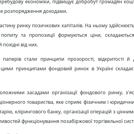
перебудову економіки, підвищує добробут громадян кош
льне розпорядження доходами.
астину ринку позичкових капіталів. На ньому здійснюєть
в попиту та пропозиції формуються ціни, складаютьс
й похідні від них.
аперів стали принципи прозорості, відкритості й д
 з цими принципами фондовий ринок в Україні складає
ложними засадами організації фондового ринку, з'яс
ціонерного товариства, яке сприяє фізичним і юридичн
тарію, клірингового банку, організації операцій з цінн
бливостей функціонування позабіржової торгівельної сис