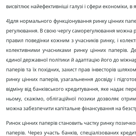
висвітлює найефективніші галузі і сфери економіки, в 
4)для нормального функціонування ринку цінних пап
регулювання. В свою чергу саморегулювання можна р
правил поведінки кожним з учасників ринку, і коле
колективними учасниками ринку цінних паперів. 
єдиної державної політики й адаптацію його до міжнар
паперів та їх похідних, захист прав інвесторів шляхо
ринку цінних паперів, узагальнення досвіду і підгот
відміну від банківського кредитування, яке надає п
ньому, скажімо, облігаційної позики дозволяє отрима
можна забезпечити капітальне фінансування на безстр
Ринок цінних паперів становить частку ринку позичков
паперів. Через участь банків, спеціалізованих кред