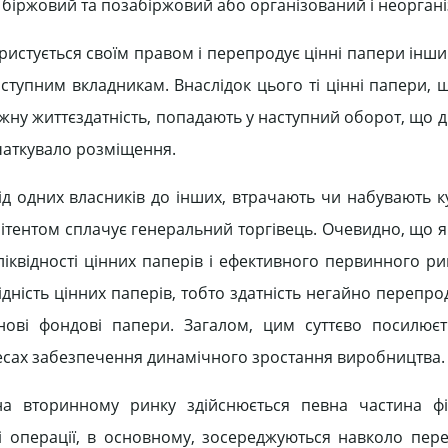
біржовий та позабіржовий або організований і неорган
ристується своїм правом і перепродує цінні папери інши
аступним вкладникам. Внаслідок цього ті цінні папери,
у життєздатність, попадають у наступний оборот, що діє
очаткувало розміщення.
ід одних власників до інших, втрачають чи набувають ку
мітентом сплачує генеральний торгівець. Очевидно, що 
іквідності цінних паперів і ефективного первинного ри
дність цінних паперів, тобто здатність негайно перепрод
нові фондові папери. Загалом, цим суттєво посилює
ресах забезпечення динамічного зростання виробництва.
 на вторинному ринку здійснюється певна частина ф
і операції, в основному, зосереджуються навколо пере