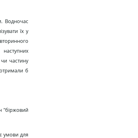
и. Водночас
зувати їх у
 вторинного
 наступних
 чи частину
 отримали б
ін "біржовий
є умови для