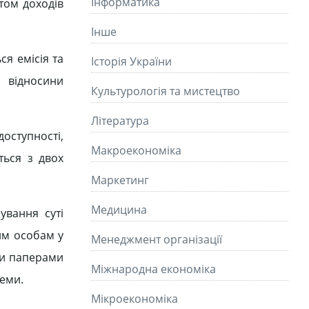
Інформатика
том доходів
Інше
ся емісія та
Історія України
я відносини
Культурологія та мистецтво
Літературa
оступності,
Макроекономіка
ться з двох
Маркетинг
Медицина
ування суті
им особам у
Менеджмент організації
ими паперами
Міжнародна економіка
теми.
Мікроекономіка