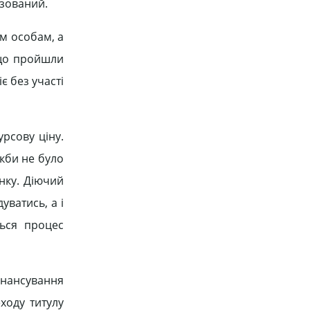
ізований.
м особам, а
 що пройшли
 без участі
рсову ціну.
якби не було
нку. Діючий
уватись, а і
ться процес
інансування
ходу титулу