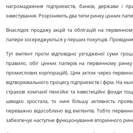
нагромадження підприємств, банків, держави і п
інвестування. Розрізняють два типи ринку цінних папе
Внаслідок продажу акцій та облігацій на первинному
папери зосереджуються у перших покупців. Провідни
Тут емітент проти відповідно узгодженої суми грош
правило, обіг цінних паперів на первинному ринку
промислових корпорацій). Цим актом через первинн
відтворювального процесу підприємств і фірм. На ньом
страхові компанії пенсійні та інвестиційні фонди т
швидко зростала, то нині більшу активність прояв
переважно відособлено від емітентів. Тобто первинн
забезпечує наступне функціонування вторинного ринк