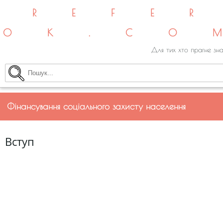
REFE
OK.CO
Для тих хто прагне зна
Фінансування соціального захисту населення
Вступ