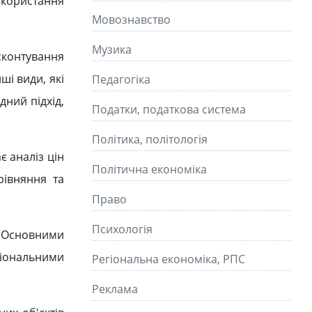
икористання
Мовознавство
Музика
сконтування
ші види, які
Педагогіка
дний підхід,
Податки, податкова система
Політика, політологія
є аналіз цін
Політична економіка
рівняння та
Право
Психологія
. Основними
ціональними
Регіональна економіка, РПС
Реклама