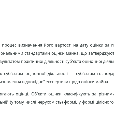
е процес визначення його вартості на дату оцінки за 
іональними стандартами оцінки майна, що затверджую
ультатом практичної діяльності суб'єкта оціночної діяльн
ж суб'єктом оціночної діяльності — суб'єктом господ
ризначення відповідної експертизи щодо оцінки майна.
ягають оцінці. Об'єкти оцінки класифікують за різним
ьній (у тому числі нерухомість) формі, у формі цілісно