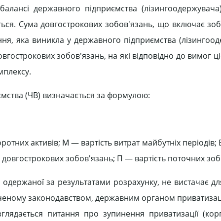
балансі державного підприємства (лізингоодержувача)
ться. Сума довгострокових зобов'язань, що включає зоб
ння, яка виникла у державного підприємства (лізингоод
овгострокових зобов'язань, на які відповідно до вимог ц
мплексу.
ємства (ЧВ) визначається за формулою:
ротних активів; М — вартість витрат майбутніх періодів; 
ь довгострокових зобов'язань; П — вартість поточних зоб
 одержаної за результатами розрахунку, не вистачає дл
аченому законодавством, державним органом приватизаці
ядається питання про зупинення приватизації (корп