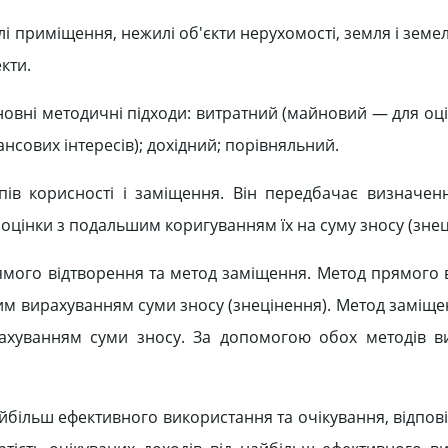
і приміщення, нежилі об'єкти нерухомості, земля і земел
кти.
овні методичні підходи: витратний (майновий — для оці
нсових інтересів); дохідний; порівняльний.
пів корисності і заміщення. Він передбачає визначен
 оцінки з подальшим коригуванням їх на суму зносу (знец
мого відтворення та метод заміщення. Метод прямого 
шим вирахуванням суми зносу (знецінення). Метод заміще
ахуванням суми зносу. За допомогою обох методів в
айбільш ефективного використання та очікування, відпов