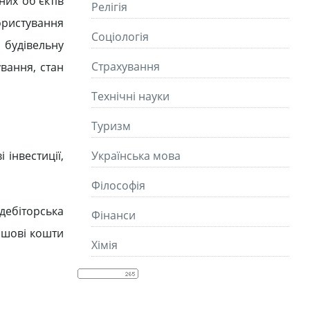
них об'єктів
Релігія
користування
Соціологія
, будівельну
Страхування
ування, стан
Технічні науки
Туризм
 інвестиції,
Українська мова
Філософія
дебіторська
Фінанси
рошові кошти
Хімія