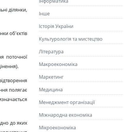
Інформатика
ьні ділянки,
Інше
Історія України
нки об'єктів
Культурологія та мистецтво
Літературa
ня поточної
Макроекономіка
інення).
Маркетинг
відтворення
Медицина
ння полягає
изначається
Менеджмент організації
Міжнародна економіка
ідно до яких
Мікроекономіка