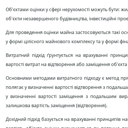
Об'єктами оцінки у сфері нерухомості можуть бути: жил
об'єкти незавершеного будівництва, інвестиційні прое
Для проведення оцінки майна застосовуються такі осн
у формі цілісного майнового комплексу та у формі фіна
Витратний підхід ґрунтується на врахуванні принци
вартості витрат на відтворення або заміщення об'єкта
Основними методами витратного підходу є метод пря
полягає у визначенні вартості відтворення з подаль
у визначенні вартості заміщення з подальшим вир
залишкова вартість заміщення (відтворення).
Дохідний підхід базується на врахуванні принципів н