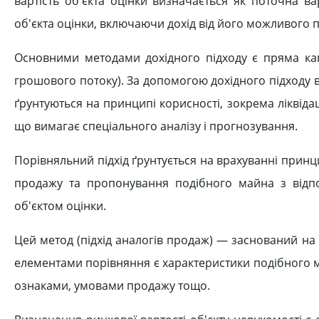
вартість об'єкта оцінки визначається як поточна в
об'єкта оцінки, включаючи дохід від його можливого
Основними методами дохідного підходу є пряма капі
грошового потоку). За допомогою дохідного підходу ви
ґрунтуються на принципі корисності, зокрема ліквідаці
що вимагає спеціального аналізу і прогнозування.
Порівняльний підхід ґрунтується на врахуванні принц
продажу та пропонування подібного майна з відпо
об'єктом оцінки.
Цей метод (підхід аналогів продаж) — заснований н
елементами порівняння є характеристики подібного 
ознаками, умовами продажу тощо.