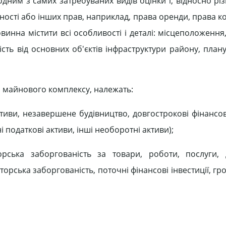
дним з самих затребуваних видів оцінки і, відносно різ
ності або інших прав, наприклад, права оренди, права 
винна містити всі особливості і деталі: місцеположення
сть від основних об'єктів інфраструктури району, план
го майнового комплексу, належать:
тиви, незавершене будівництво, довгострокові фінансові
 податкові активи, інші необоротні активи);
орська заборгованість за товари, роботи, послуги, 
орська заборгованість, поточні фінансові інвестиції, г