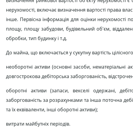
Визначення ринкової вартості об'єкту нерухомості є о
нерухомості, включає визначення вартості права влас
інше. Первісна інформація для оцінки нерухомості по
площу, площу забудови, будівельний об'єм, віддалені
обробки, тип будинку і т.д.
До майна, що включається у сукупну вартість цілісно
необоротні активи (основні засоби, нематеріальні ак
довгострокова дебіторська заборгованість, відстрочені
оборотні активи (запаси, векселі одержані, дебіт
заборгованість за розрахунками та інша поточна дебіт
та їх еквіваленти, інші оборотні активи);
витрати майбутніх періодів.