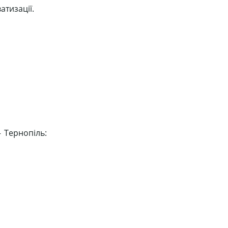
тизації.
— Тернопіль: