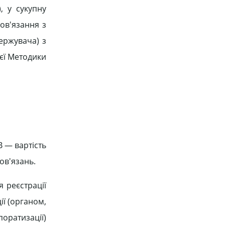
, у сукупну
ов'язання з
ержувача) з
ієї Методики
В — вартість
ов'язань.
я реєстрації
ї (органом,
оратизації)