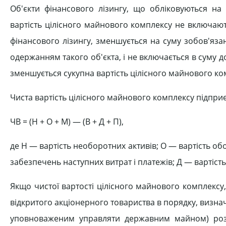
Об'єкти фінансового лізингу, що обліковуються на 
вартість цілісного майнового комплексу не включаю
фінансового лізингу, зменшується на суму зобов'яза
одержанням такого об'єкта, і не включається в суму д
зменшується сукупна вартість цілісного майнового ко
Чиста вартість цілісного майнового комплексу підпри
ЧВ = (Н + О + М) — (В + Д + П),
де Н — вартість необоротних активів; О — вартість обо
забезпечень наступних витрат і платежів; Д — вартіст
Якщо чистої вартості цілісного майнового комплексу,
відкритого акціонерного товариства в порядку, визн
уповноваженим управляти державним майном) розгл