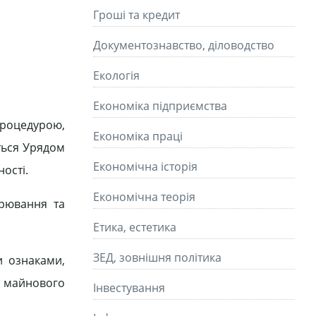
Гроші та кредит
Документознавство, діловодство
Екологія
Економіка підприємства
процедурою,
Економіка праці
ться Урядом
Економічна історія
ості.
Економічна теорія
арювання та
Етика, естетика
ЗЕД, зовнішня політика
и ознаками,
го майнового
Інвестування