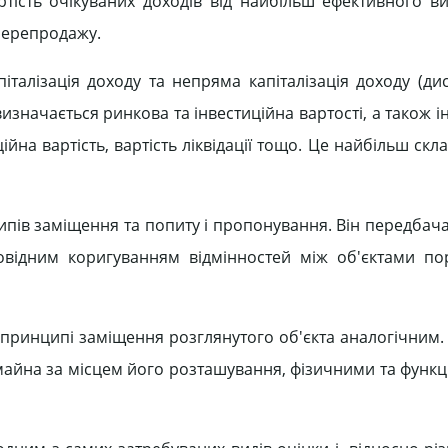
артість очікуваних доходів від найбільш ефективного в
 перепродажу.
талізація доходу та непряма капіталізація доходу (ди
значається ринкова та інвестиційна вартості, а також ін
йна вартість, вартість ліквідації тощо. Це найбільш скла
ипів заміщення та попиту і пропонування. Він передбача
відним коригуванням відмінностей між об'єктами по
а принципі заміщення розглянутого об'єкта аналогічним
майна за місцем його розташування, фізичними та функ