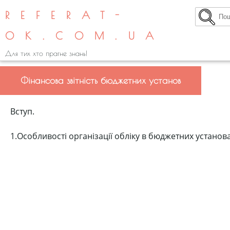
REFERAT-
OK.COM.UA
Для тих хто прагне знань!
Фінансова звітність бюджетних установ
Вступ.
1.Особливості організації обліку в бюджетних установа