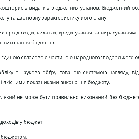
кошторисів видатків бюджетних установ. Бюджетний об
ету та дає повну характеристику його стану.
х про доходи, видатки, кредитування за вирахуванням 
ів виконання бюджетів.
 є єдиною складовою частиною народногосподарського об
обліку є науково обґрунтованою системою нагляду, ві
и і якісними показниками виконання бюджету.
 який не може бути правильно виконаний без бюджетн
доходів у бюджет;
х бюджетом.