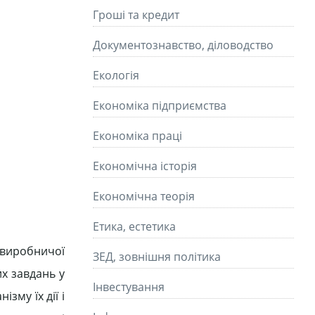
Гроші та кредит
Документознавство, діловодство
Екологія
Економіка підприємства
Економіка праці
Економічна історія
Економічна теорія
Етика, естетика
евиробничої
ЗЕД, зовнішня політика
их завдань у
Інвестування
зму їх дії і