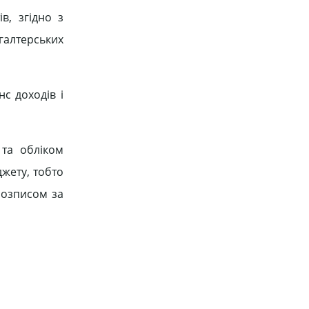
в, згідно з
галтерських
с доходів і
та обліком
джету, тобто
розписом за