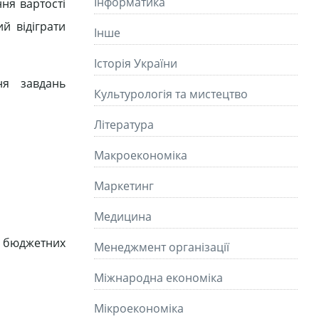
Інформатика
ння вартості
й відіграти
Інше
Історія України
ня завдань
Культурологія та мистецтво
Літературa
Макроекономіка
Маркетинг
Медицина
у бюджетних
Менеджмент організації
Міжнародна економіка
Мікроекономіка