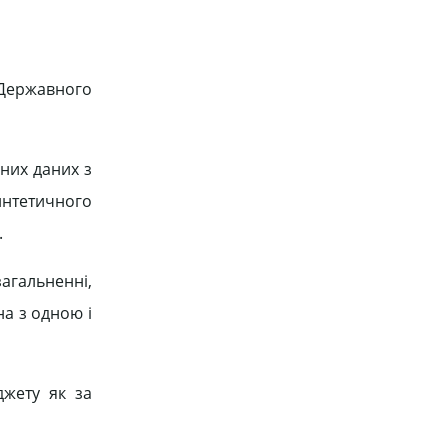
 Державного
них даних з
интетичного
.
агальненні,
на з одною і
джету як за