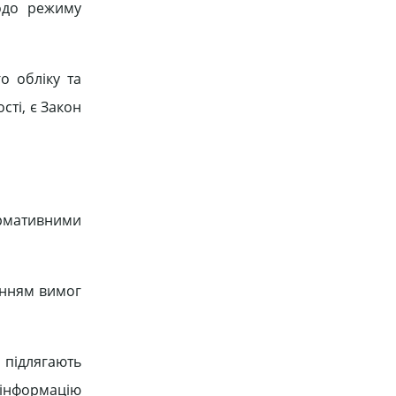
одо режиму
о обліку та
сті, є Закон
ормативними
анням вимог
 підлягають
ю інформацію