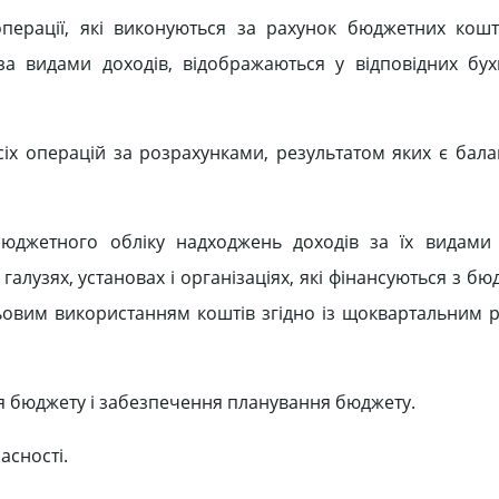
перації, які виконуються за рахунок бюджетних кошті
а видами доходів, відображаються у відповідних бух
іх операцій за розрахунками, результатом яких є балан
юджетного обліку надходжень доходів за їх видами 
алузях, установах і організаціях, які фінансуються з бю
ьовим використанням коштів згідно із щоквартальним 
я бюджету і забезпечення планування бюджету.
асності.