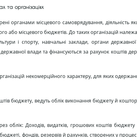
ах та організаціях
орені органами місцевого самоврядування, діяльність як
ого або місцевого бюджетів. До таких організацій належ
ультури і спорту, навчальні заклади, органи державної
и державної влади та фінансуються за рахунок коштів д
організацій некомерційного характеру, для яких одержан
оштів бюджету, ведуть облік виконання бюджету й коштор
з облік: Доходів, видатків, грошових коштів бюджету 
бюджеті, фондів, резервів й рахунків, створених у проце