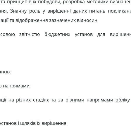
н та принципів їх побудови, розробка методики визначе
ня. Значну роль у вирішенні даних питань покликани
ації та відображення зазначених відносин.
совою звітністю бюджетних установ для вирішен
анов;
го напрямами;
ції на різних стадіях та за різними напрямами облік
танов і шляхів їх вирішення.