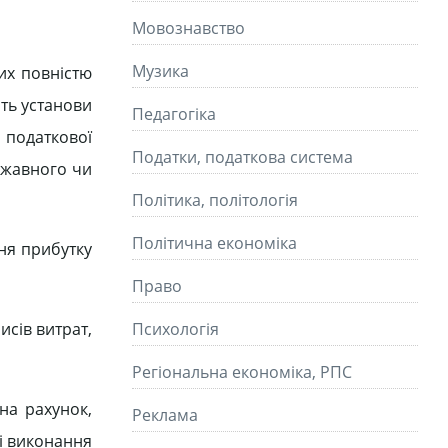
Мовознавство
Музика
их повністю
ать установи
Педагогіка
 податкової
Податки, податкова система
ержавного чи
Політика, політологія
Політична економіка
ня прибутку
Право
исів витрат,
Психологія
Регіональна економіка, РПС
на рахунок,
Реклама
сі виконання