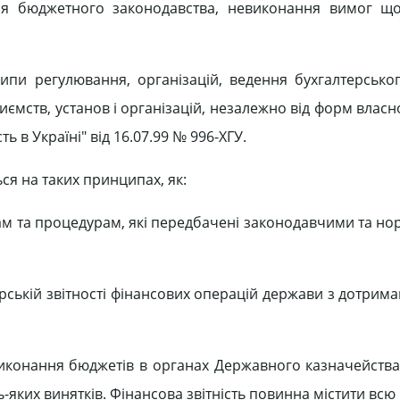
ня бюджетного законодавства, невиконання вимог щ
и регулювання, організацій, ведення бухгалтерськог
риємств, установ і організацій, незалежно від форм власно
ь в Україні" від 16.07.99 № 996-ХГУ.
ся на таких принципах, як:
лам та процедурам, які передбачені законодавчими та н
рській звітності фінансових операцій держави з дотрим
 виконання бюджетів в органах Державного казначейства
ь-яких винятків. Фінансова звітність повинна містити вс