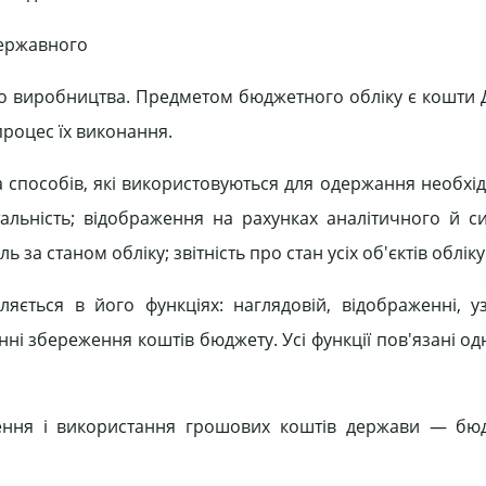
державного
го виробництва. Предметом бюджетного обліку є кошти
процес їх виконання.
а способів, які використовуються для одержання необхід
альність; відображення на рахунках аналітичного й с
за станом обліку; звітність про стан усіх об'єктів обліку
ється в його функціях: наглядовій, відображенні, уз
нні збереження коштів бюджету. Усі функції пов'язані од
рення і використання грошових коштів держави — бю