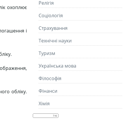
Релігія
лік охоплює
Соціологія
Страхування
погашення і
Технічні науки
Туризм
ліку.
Українська мова
дображення,
Філософія
Фінанси
ого обліку.
Хімія