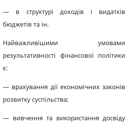
— в структурi доходiв i видаткiв
бюджетiв та iн.
Найважливішими умовами
результативності фінансової політики
є:
— врахування дiї економiчних законiв
розвитку суспiльства;
— вивчення та використання досвiду