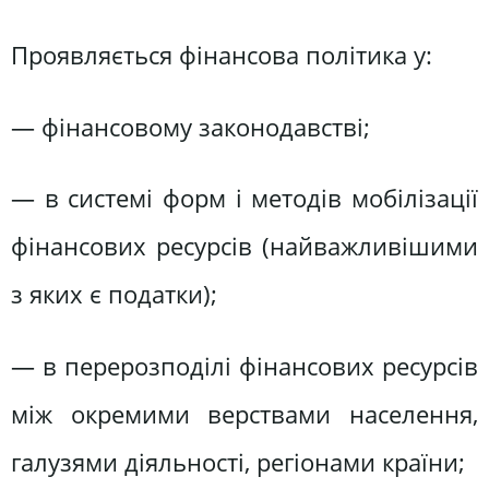
Проявляється фінансова політика у:
— фiнансовому законодавствi;
— в системi форм i методiв мобiлiзацiї
фiнансових ресурсiв (найважливiшими
з яких є податки);
— в перерозподiлi фiнансових ресурсiв
мiж окремими верствами населення,
галузями дiяльностi, регiонами країни;