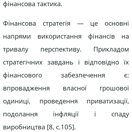
фінансова тактика.
Фінансова стратегія — це основнi
напрями використання фiнансiв на
тривалу перспективу. Прикладом
стратегiчних завдань i вiдповiдно їх
фiнансового забезпечення є:
впровадження власної грошової
одиницi, проведення приватизацiї,
подолання iнфляцiї i спаду
виробництва [8, с.105].