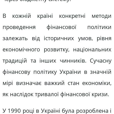
В кожнiй країнi конкретнi методи
проведення фiнансової полiтики
залежать вiд iсторичних умов, рiвня
економiчного розвитку, нацiональних
традицiй та iнших чинникiв. Сучасну
фiнансову полiтику України в значнiй
мiрi визначає важкий стан економiки,
як наслідок тривалої фінансової кризи.
У 1990 році в Україні була розроблена і