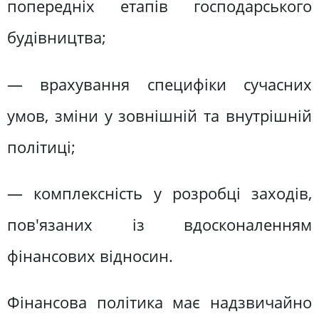
попереднiх етапiв господарського
будiвництва;
— врахування специфiки сучасних
умов, змiни у зовнiшнiй та внутрiшнiй
полiтицi;
— комплекснiсть у розробцi заходів,
пов'язаних iз вдосконаленням
фiнансових вiдносин.
Фiнансова полiтика має надзвичайно