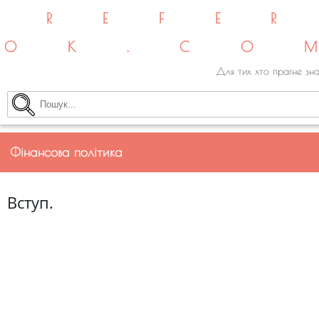
REFE
OK.CO
Для тих хто прагне зна
Фінансова політика
Вступ.