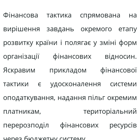
Фінансова тактика спрямована на
вирiшення завдань окремого етапу
розвитку країни i полягає у змiнi форм
органiзацiї фiнансових вiдносин.
Яскравим прикладом фiнансової
тактики є удосконалення системи
оподаткування, надання пiльг окремим
платникам, територiальний
перерозподiл фiнансових ресурсiв
через бюджетну систему.