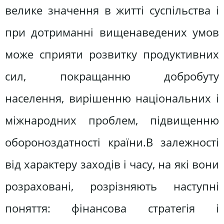
велике значення в життi суспiльства i
при дотриманнi вищенаведених умов
може сприяти розвитку продуктивних
сил, покращанню добробуту
населення, вирiшенню нацiональних i
мiжнародних проблем, пiдвищенню
обороноздатностi країни.В залежностi
вiд характеру заходів i часу, на якi вони
розрахованi, розрiзняють наступні
поняття: фінансова стратегія і