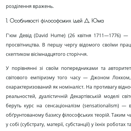
розділення вражень.
1. Особливості філософських ідей Д. Юма
Г'юм Девід (David Hume) (26 квітня 1711—1776) — ш
просвітництва. В першу чергу відомого своїми прац
скептиком вісімнадцятого сторіччя.
У порівнянні зі своїм попередниками та авторитет
світового емпіризму того часу — Джоном Локком
охарактеризований як номіналіст. На противагу віднос
реальностей, дуалістичній Декартівській моделі св
беруть курс на сенсаціоналізм (sensationalism) — 
обґрунтованому базису філософських теорій. Таким 
у собі (субстрату, матерії, субстанції) у їхніх робот