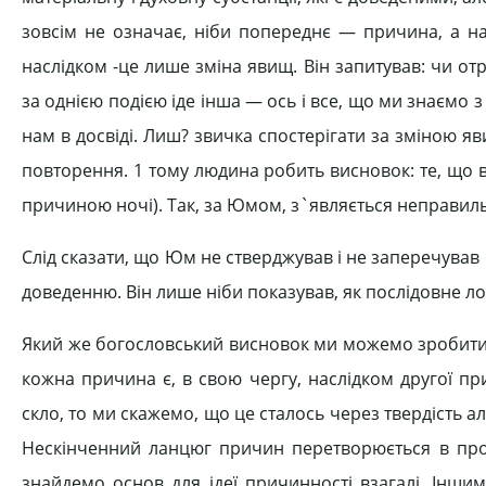
зовсім не означає, ніби попереднє — причина, а на
наслідком -це лише зміна явищ. Він запитував: чи от
за однією подією іде інша — ось і все, що ми знаємо
нам в досвіді. Лиш? звичка спостерігати за зміною я
повторення. 1 тому людина робить висновок: те, що в
причиною ночі). Так, за Юмом, з`являється неправильна
Слід сказати, що Юм не стверджував і не заперечував 
доведенню. Він лише ніби показував, як послідовне л
Який же богословський висновок ми можемо зробити,
кожна причина є, в свою чергу, наслідком другої при
скло, то ми скажемо, що це сталось через твердість ал
Нескінченний ланцюг причин перетворюється в про
знайдемо основ для ідеї причинності взагалі. Інш