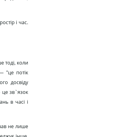
остір і час.
е тоді, коли
— "це потік
ого досвіду
— це зв`язок
нь в часі і
вав не лише
реджує інше,