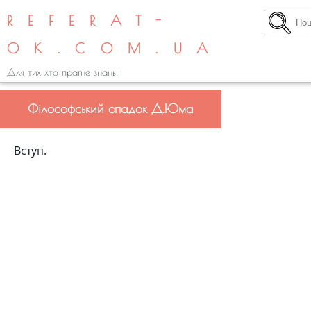
REFERAT-
OK.COM.UA
Для тих хто прагне знань!
Філософський спадок Д.Юма
Вступ.