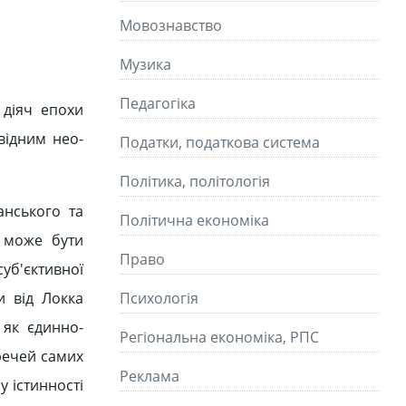
Мовознавство
Музика
Педагогіка
 діяч епохи
відним нео-
Податки, податкова система
Політика, політологія
анського та
Політична економіка
 може бути
Право
суб'єктивної
и від Локка
Психологія
 як єдинно-
Регіональна економіка, РПС
речей самих
Реклама
у істинності