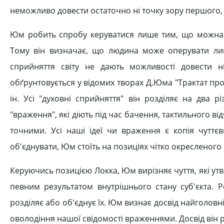
неможливо довести остаточно ні точку зору першого, 
Юм робить спробу керуватися лише тим, що можна 
Тому він визначає, що людина може оперувати лиш
сприйняття світу не дають можливості довести ні
обґрунтовується у відомих творах Д.Юма "Трактат про
ін. Усі "духовні сприйняття" він розділяє на два 
"враження", які діють під час бачення, тактильного ві
точними. Усі наші ідеї чи враження є копія чуттє
об'єднувати, Юм стоїть на позиціях чітко окресленого 
Керуючись позицією Локка, Юм вирізняє чуття, які утв
певним результатом внутрішнього стану суб'єкта. 
розділяє або об'єднує їх. Юм визнає досвід найголов
оволодіння нашої свідомості враженнями. Досвід він р