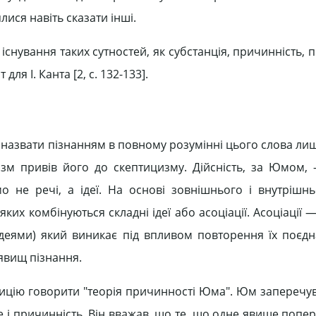
лися навіть сказати інші.
снування таких сутностей, як субстанція, причинність, пр
ля І. Канта [2, c. 132-133].
назвати пізнанням в повному розумінні цього слова лиш
зм привів його до скептицизму. Дійсність, за Юмом, 
 не речі, а ідеї. На основі зовнішнього і внутрішнь
 яких комбінуються складні ідеї або асоціації. Асоціації 
деями) який виникає під впливом повторення їх поєдна
 явищ пізнання.
дицію говорити "теорія причинності Юма". Юм заперечу
ле і причинність. Він вважав, що те, що одне явище попе