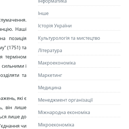
Інформатика
Інше
тлумачення.
Історія України
анцію. Наші
Культурологія та мистецтво
чна позиція
у" (1751) та
Літературa
ся терміном
Макроекономіка
ш сильними і
озділяти та
Маркетинг
Медицина
ажень, які є
Менеджмент організації
ь, він лише
Міжнародна економіка
ться лише до
Мікроекономіка
б'єднання чи