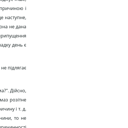
 причиною і
де наступне,
вона не дана
і припущення
падку день є
 не підлягає
?". Дійсно,
лмаз розітне
чину і т. д.
чини, то не
причинності