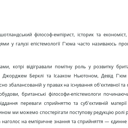
отландський філософ-емпірист, історик та економіст,
ями у галузі епістемології Г'юма часто називаюсь про
ами, котрі відігравали помітну роль у розвитку брит
, Джорджем Берклі та Ісааком Ньютоном, Девід Г'юм
но збалансованій у правах на існування об'єктивної та 
ітобудови, британські філософи-епістемологи починаюч
віддання переваги сприйняттю та суб'єктивній матерії
чином ми можемо спостерігати поступову редукцію ролі 
ах та наголос на емпіричне знання та сприйняття — єдинне 