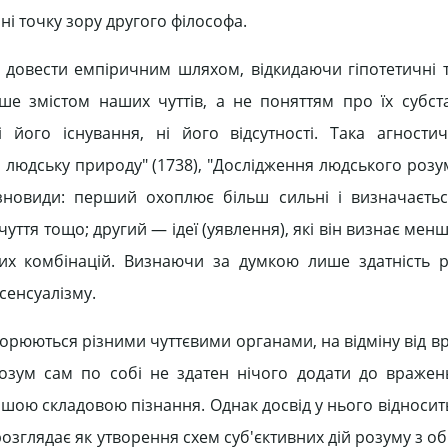
ні точку зору другого філософа.
довести емпіричним шляхом, відкидаючи гіпотетичні 
е змістом наших чуттів, а не поняттям про їх субст
 його існування, ні його відсутності. Така агности
 людську природу" (1738), "Дослідження людського розум
різновиди: перший охоплює більш сильні і визначаєть
дчуття тощо; другий — ідеї (уявлення), які він визнає мен
вих комбінацій. Визнаючи за думкою лише здатність р
сенсуалізму.
орюються різними чуттєвими органами, на відміну від вр
Розум сам по собі не здатен нічого додати до вражен
нішою складовою пізнання. Однак досвід у нього відноси
озглядає як утворення схем суб'єктивних дій розуму з о