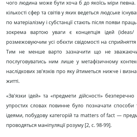
чого людина може бути хоча б до якоїсь міри певна
кількості сфер та світів у яких ведеться людське існу
по матеріалізму і субстанції стають після появи прац
зокрема вартою уваги є концепція ідей (ideas/ 
розмежовуючим усі обєкти свідомості на сприйняття (i
Тим не менше варто зазначити що не зважаючи 
послуговуватись ним лише у метафізичному контекс
наслідкових зв'язків про яку йтиметься нижче і виз
житті.
«Зв'язки ідей» та «предмети дійсності» безперечно
упростих словах повинне було позначати способи 
ідеями, побудову категорій та matters of fact — пред
проводяться маніпуляції розуму [2, c. 98-99].