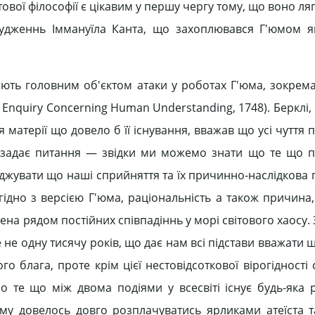
вої філософії є цікавим у першу чергу тому, що воно ля
 судженнь Іммануїла Канта, що захоплювався Г'юмом 
ають головним об'єктом атаки у роботах Г'юма, зокрема
 Enquiry Concerning Human Understanding, 1748). Берклі
 матерії що довело б її існування, вважав що усі чуття
 задає питання — звідки ми можемо знати що те що 
рджувати що наші сприйняття та їх причинно-наслідкова 
ідно з версією Г'юма, раціональність а також причина,
на рядом постійних співпадіннь у морі світового хаосу.
е не одну тисячу років, що дає нам всі підстави вважати 
о блага, проте крім цієї нестовідсоткової вірогідності 
 те що між двома подіями у всесвіті існує будь-яка 
'юму довелось довго розплачуватись ярликами атеїста т