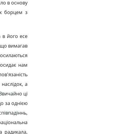
гло в основу
як борцем з
 в його есе
, що вимагав
 посилаються
посидає нам
пов'язаність
 наслідок, а
 Звичайно ці
що за однією
співпадіннь,
раціональна
а радикала,