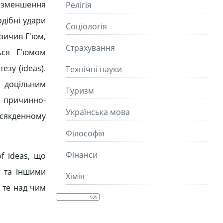
— зменшення
Релігія
одібні удари
Соціологія
озичив Г'юм,
Страхування
ться Г'юмом
езу (ideas).
Технічні науки
 доцільним
Туризм
і причинно-
Українська мова
всякденному
Філософія
Фінанси
f ideas, що
ю та іншими
Хімія
, те над чим