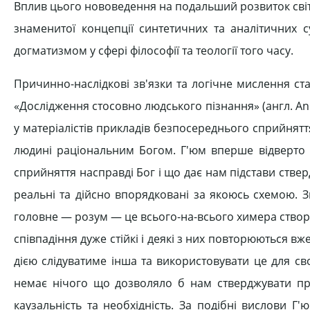
Вплив цього нововедення на подальший розвиток світо
знаменитої концепції синтетичних та аналітичних
догматизмом у сфері філософії та теології того часу.
Причинно-наслідкові зв'язки та логічне мислення ст
«Дослідження стосовно людського пізнання» (англ. An
у матеріалістів прикладів безпосереднього сприйняття
людині раціональним Богом. Г'юм вперше відверто
сприйняття насправді Бог і що дає нам підстави стве
реальні та дійсно впорядковані за якоюсь схемою. Зг
головне — розум — це всього-на-всього химера створе
співпадіння дуже стійкі і деякі з них повторюються вж
дією слідуватиме інша та використовувати це для свог
немає нічого що дозволяло б нам стверджувати про
каузальність та необхідність. За подібні вислови Г