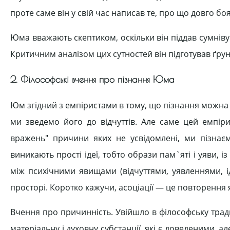
проте саме він у свій час написав те, про що довго боя
Юма вважають скептиком, оскільки він піддав сумніву і
Критичним аналізом цих сутностей він підготував ґрунт д
2. Філософські вчення про пізнання Юма
Юм згідний з емпіристами в тому, що пізнання можна 
ми зведемо його до відчуттів. Але саме цей емпіри
вражень" причини яких не усвідомлені, ми пізнаємо
виникають прості ідеї, тобто образи пам`яті і уяви, із
між психічними явищами (відчуттями, уявленнями, і
просторі. Коротко кажучи, асоціації — це повторення
Вчення про причинність. Увійшло в філософську тра
матеріальну і духовну субстанції, які є доведеними, а