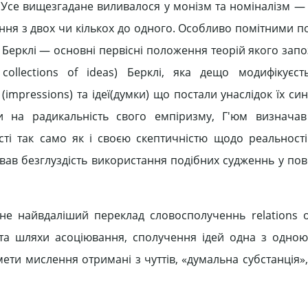
. Усе вищезгадане виливалося у монізм та номіналізм 
вання з двох чи кількох до одного. Особливо помітними п
ь Берклі — основні первісні положення теорій якого зап
collections of ideas) Берклі, яка дещо модифікуєс
mpressions) та ідеї(думки) що постали унаслідок їх синт
на радикальність свого емпіризму, Г'юм визначав
ті так само як і своєю скептичністю щодо реальност
навав безглуздість використання подібних судженнь у по
 не найвдаліший переклад словосполученнь relations o
та шляхи асоціювання, сполучення ідей одна з одно
мети мислення отримані з чуттів, «думальна субстанція»