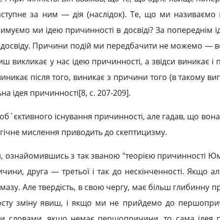
ступне за ним — дія (наслідок). Те, що ми називаємо
римуємо ми ідею причинності в досвіді? За попереднім і
 з досвіду. Причини подій ми передбачити не можемо — 
виш викликає у нас ідею причинності, а звідси виникає 
иникає після того, виникає з причини того (в такому ви
 ідея причинності[8, c. 207-209].
об`єктивного існування причинності, але гадав, що вона
огічне мислення приводить до скептицизму.
 ознайомившись з так званою "теорією причинності Юма
чини, друга — третьої і так до нескінченності. Якщо а
мазу. Але твердість, в свою чергу, має більш глибинну при
сту зміну явиш, і якщо ми не прийдемо до першопри
ими словами, якщо немає першопричини, то сама ідея 