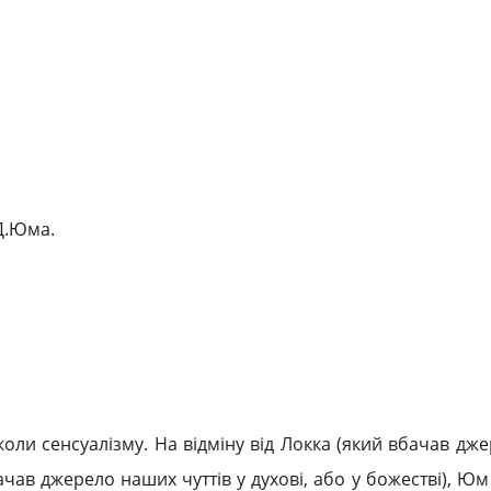
Д.Юма.
коли сенсуалізму. На відміну від Локка (який вбачав дж
бачав джерело наших чуттів у духові, або у божестві), Ю