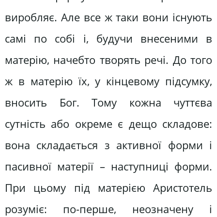
виробляє. Але все ж таки вони існують
самі по собі і, будучи внесеними в
матерію, начебто творять речі. До того
ж в матерію їх, у кінцевому підсумку,
вносить Бог. Тому кожна чуттєва
сутність або окреме є дещо складове:
вона складається з активної форми і
пасивної матерії – наступниці форми.
При цьому під матерією Аристотель
розуміє: по-перше, неозначену і