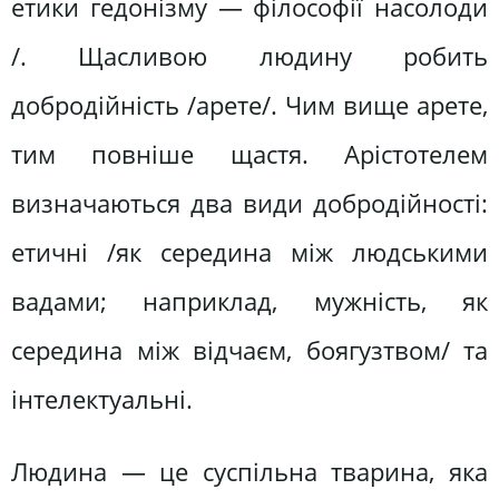
етики гедонізму — філософії насолоди
/. Щасливою людину робить
добродійність /арете/. Чим вище арете,
тим повніше щастя. Арістотелем
визначаються два види добродійності:
етичні /як середина між людськими
вадами; наприклад, мужність, як
середина між відчаєм, боягузтвом/ та
інтелектуальні.
Людина — це суспільна тварина, яка