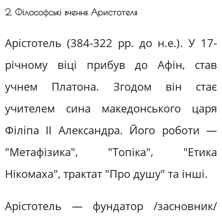
2. Філософські вчення Аристотеля
Арістотель (384-322 pp. до н.е.). У 17-
річному віці прибув до Афін, став
учнем Платона. Згодом він стає
учителем сина македонського царя
Філіпа II Александра. Його роботи —
"Метафізика", "Топіка", "Етика
Нікомаха", трактат "Про душу" та інші.
Арістотель — фундатор /засновник/