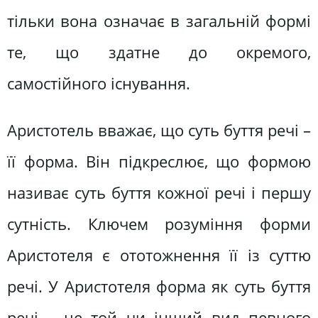
тільки вона означає в загальній формі
те, що здатне до окремого,
самостійного існування.
Аристотель вважає, що суть буття речі –
її форма. Він підкреслює, що формою
називає суть буття кожної речі і першу
сутність. Ключем розуміння форми
Аристотеля є ототожнення її із суттю
речі. У Аристотеля форма як суть буття
речі – це той чи інший вид певного