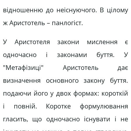
відношенню до неіснуючого. В цілому
ж Аристотель – панлогіст.
У Аристотеля закони мислення є
одночасно і законами буття. У
"Метафізиці" Аристотель дає
визначення основного закону буття.
подаючи його у двох формах: короткій
і повній. Коротке формулювання
гласить, що одночасно існувати і не