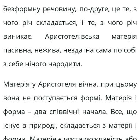
безформну речовину; по-друге, це те, з
чого річ складається, і те, з чого річ
виникає. Аристотелівська матерія
пасивна, нежива, нездатна сама по собі
з себе нічого народити.
Матерія у Аристотеля вічна, при цьому
вона не поступається формі. Матерія і
форма – два співвічні начала. Все, що
існує в природі, складається з матерії і
форми. Матерія є чиста можливість або