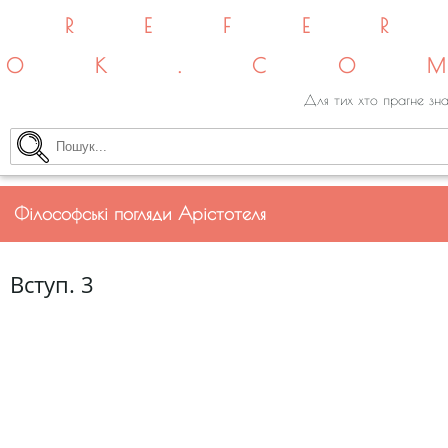
REFE
OK.CO
Для тих хто прагне зна
Філософські погляди Арістотеля
Вступ. 3