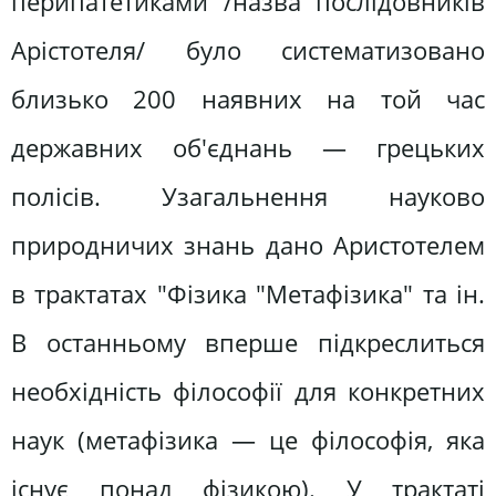
перипатетиками /назва послідовників
Арістотеля/ було систематизовано
близько 200 наявних на той час
державних об'єднань — грецьких
полісів. Узагальнення науково
природничих знань дано Аристотелем
в трактатах "Фізика "Метафізика" та ін.
В останньому вперше підкреслиться
необхідність філософії для конкретних
наук (метафізика — це філософія, яка
існує понад фізикою). У трактаті