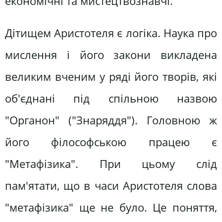
економічні та мистецтвознавчі.
Дітищем Аристотеля є логіка. Наука про
мислення і його закони викладена
великим вченим у ряді його творів, які
об'єднані під спільною назвою
"Органон" ("Знаряддя"). Головною ж
його філософською працею є
"Метафізика". При цьому слід
пам'ятати, що в часи Аристотеля слова
"метафізика" ще не було. Це поняття,