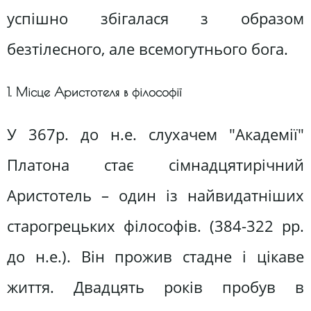
успішно збігалася з образом
безтілесного, але всемогутнього бога.
1. Місце Аристотеля в філософії
У 367р. до н.е. слухачем "Академії"
Платона стає сімнадцятирічний
Аристотель – один із найвидатніших
старогрецьких філософів. (384-322 рр.
до н.е.). Він прожив стадне і цікаве
життя. Двадцять років пробув в