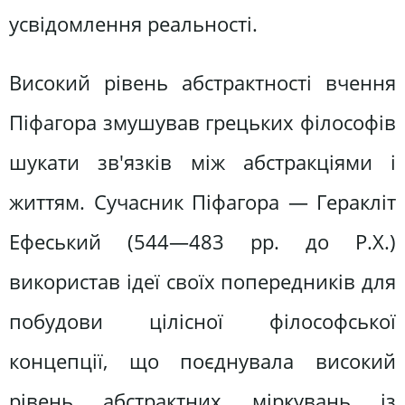
усвідомлення реальності.
Високий рівень абстрактності вчення
Піфагора змушував грецьких філософів
шукати зв'язків між абстракціями і
життям. Сучасник Піфагора — Геракліт
Ефеський (544—483 pp. до Р.Х.)
використав ідеї своїх попередників для
побудови цілісної філософської
концепції, що поєднувала високий
рівень абстрактних міркувань із