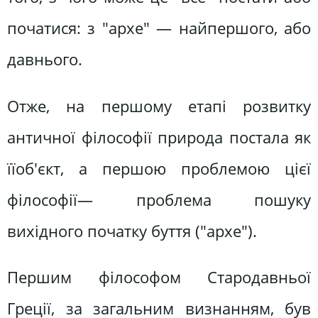
початися: з "архе" — найпершого, або
давнього.
Отже, на першому етапі розвитку
античної філософії природа постала як
їїоб'єкт, а першою проблемою цієї
філософії— проблема пошуку
вихідного початку буття ("архе").
Першим філософом Стародавньої
Греції, за загальним визнанням, був