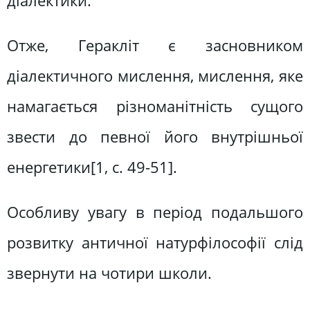
діалектики.
Отже, Геракліт є засновником
діалектичного мислення, мислення, яке
намагається різноманітність сущого
звести до певної його внутрішньої
енергетики[1, c. 49-51].
Особливу увагу в період подальшого
розвитку античної натурфілософії слід
звернути на чотири школи.