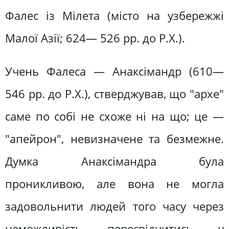
Фалес із Мілета (місто на узбережжі
Малої Азії; 624— 526 pp. до Р.Х.).
Учень Фалеса — Анаксімандр (610—
546 pp. до Р.Х.), стверджував, що "архе"
саме по собі не схоже ні на що; це —
"апейрон", невизначене та безмежне.
Думка Анаксімандра була
проникливою, але вона не могла
задовольнити людей того часу через
неможливість пересвідчитись у