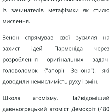
із зачинателів метафізики як стилю
мислення.
Зенон спрямував свої зусилля на
захист ідей Парменіда через
розроблення оригінальних задач-
головоломок {"апорії Зенона"), які
доводили немислимість руху і змін.
Школа атомізму. Найвідоміший
давньогрецький атоміст Демокріт (480