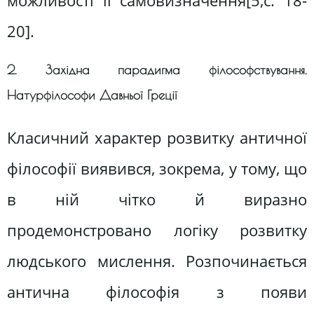
можливості її самовизначення[5,c. 18-
20].
2. Західна парадигма філософствування.
Натурфілософи Давньої Греції
Класичний характер розвитку античної
філософії виявився, зокрема, у тому, що
в ній чітко й виразно
продемонстровано логіку розвитку
людського мислення. Розпочинається
антична філософія з появи