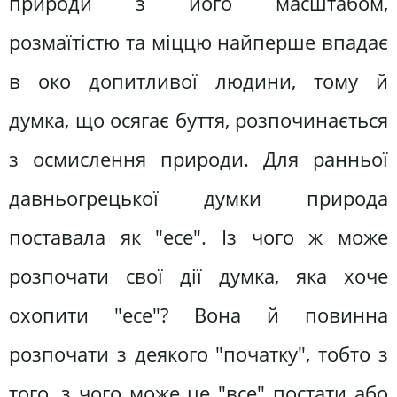
природи з його масштабом,
розмаїтістю та міццю найперше впадає
в око допитливої людини, тому й
думка, що осягає буття, розпочинається
з осмислення природи. Для ранньої
давньогрецької думки природа
поставала як "есе". Із чого ж може
розпочати свої дії думка, яка хоче
охопити "есе"? Вона й повинна
розпочати з деякого "початку", тобто з
того, з чого може це "все" постати або