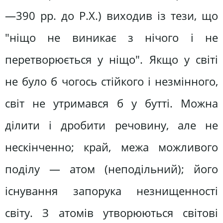
—390 pp. до Р.Х.) виходив із тези, що
"ніщо не виникає з нічого і не
перетворюється у ніщо". Якщо у світі
не було б чогось стійкого і незмінного,
світ не утримався б у бутті. Можна
ділити і дробити речовину, але не
нескінченно; край, межа можливого
поділу — атом (неподільний); його
існування запорука незнищенності
світу. З атомів утворюються світові