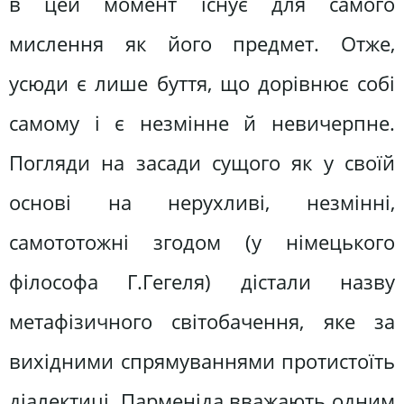
в цей момент існує для самого
мислення як його предмет. Отже,
усюди є лише буття, що дорівнює собі
самому і є незмінне й невичерпне.
Погляди на засади сущого як у своїй
основі на нерухливі, незмінні,
самототожні згодом (у німецького
філософа Г.Гегеля) дістали назву
метафізичного світобачення, яке за
вихідними спрямуваннями протистоїть
діалектиці. Парменіда вважають одним