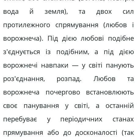
вода й земля), та двох сил
протилежного спрямування (любов і
ворожнеча). Під дією любові подібне
з'єднується із подібним, а під дією
ворожнечі навпаки — у світі панують
роз'єднання, розпад. Любов та
ворожнеча почергово встановлюють
своє панування у світі, а останній
перебуває у періодичних станах
прямування або до досконалості (так