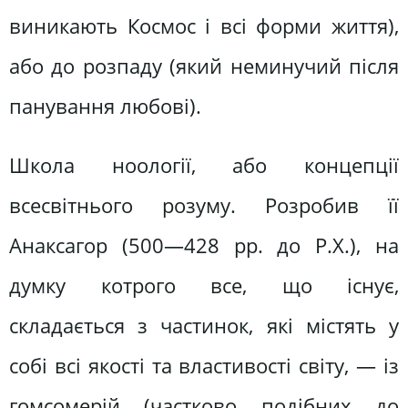
виникають Космос і всі форми життя),
або до розпаду (який неминучий після
панування любові).
Школа ноології, або концепції
всесвітнього розуму. Розробив її
Анаксагор (500—428 pp. до Р.Х.), на
думку котрого все, що існує,
складається з частинок, які містять у
собі всі якості та властивості світу, — із
гомсомерій (частково подібних до