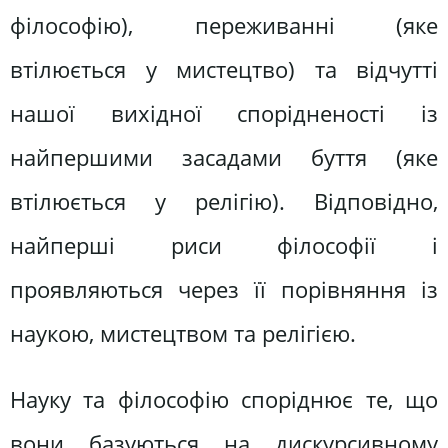
філософію), переживанні (яке
втілюється у мистецтво) та відчутті
нашої вихідної спорідненості із
найпершими засадами буття (яке
втілюється у релігію). Відповідно,
найперші риси філософії і
проявляються через її порівняння із
наукою, мистецтвом та релігією.
Науку та філософію споріднює те, що
вони базуються на дискурсивному