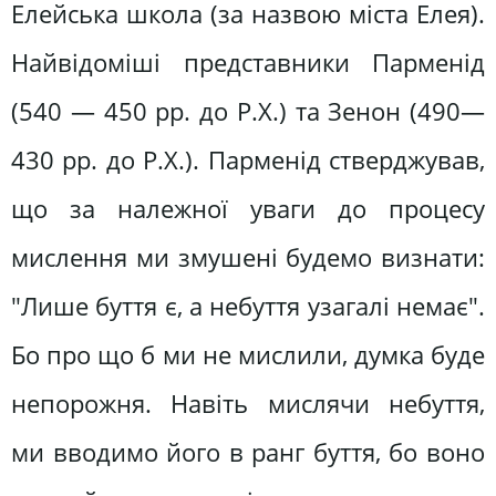
Елейська школа (за назвою міста Елея).
Найвідоміші представники Парменід
(540 — 450 pp. до Р.Х.) та Зенон (490—
430 pp. до Р.Х.). Парменід стверджував,
що за належної уваги до процесу
мислення ми змушені будемо визнати:
"Лише буття є, а небуття узагалі немає".
Бо про що б ми не мислили, думка буде
непорожня. Навіть мислячи небуття,
ми вводимо його в ранг буття, бо воно