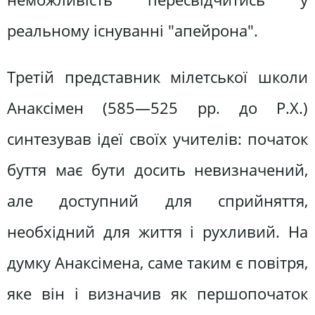
реальному існуванні "апейрона".
Третій представник мілетської школи
Анаксімен (585—525 pp. до Р.Х.)
синтезував ідеї своїх учителів: початок
буття має бути досить невизначений,
але доступний для сприйняття,
необхідний для життя і рухливий. На
думку Анаксімена, саме таким є повітря,
яке він і визначив як першопочаток