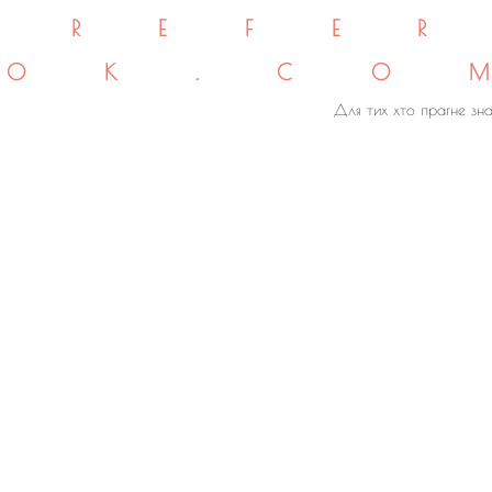
REFE
OK.CO
Для тих хто прагне зна