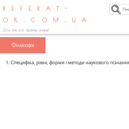
REFERAT-
OK.COM.UA
Для тих хто прагне знань!
Філософія
1. Специфіка, рівні, форми і методи наукового пізнанн