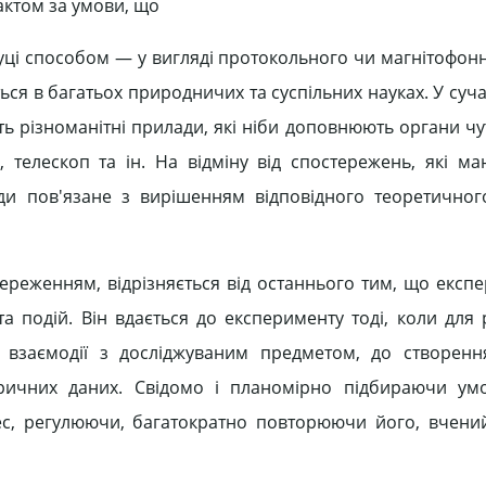
актом за умови, що
уці способом — у вигляді протокольного чи магнітофонн
я в багатьох природничих та суспільних науках. У суча
ь різноманітні прилади, які ніби доповнюють органи чу
елескоп та ін. На відміну від спостережень, які ма
ди пов'язане з вирішенням відповідного теоретичног
тереженням, відрізняється від останнього тим, що експ
а подій. Він вдається до експерименту тоді, коли для 
 взаємодії з досліджуваним предметом, до створенн
ричних даних. Свідомо і планомірно підбираючи умо
ес, регулюючи, багатократно повторюючи його, вчени