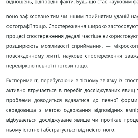
відношень, відповідні факти. Будь-що стає науковим ф
воно зафіксоване тим чи іншим прийнятим уданій на
фотографії тощо. Спостереження широко застосовуютьс
процесі спостереження дедалі частіше використовуют
розширюють можливості сприймання, — мікроскоп, т
повсякденному житті, наукове спостереження завж
перевіркою певної гіпотези тощо.
Експеримент, перебуваючи в тісному зв'язку із спос
активно втручається в перебіг досліджуваних явищ т
проблеми доводиться вдаватися до певної форми
середовища з метою одержання відповідних емпі
відбувається досліджуване явище чи протікає проц
ньому істотне і абстрагується від неістотного.