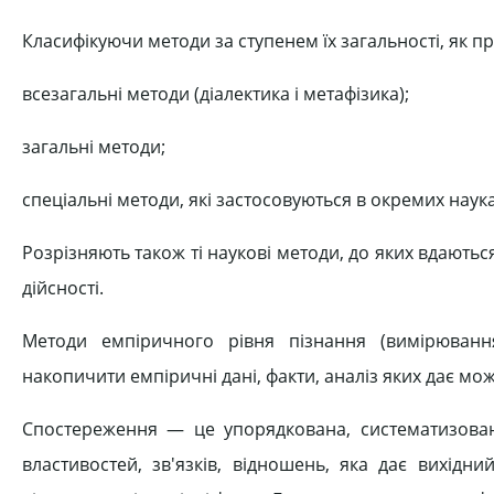
Класифікуючи методи за ступенем їх загальності, як пр
всезагальні методи (діалектика і метафізика);
загальні методи;
спеціальні методи, які застосовуються в окремих науках
Розрізняють також ті наукові методи, до яких вдають
дійсності.
Методи емпіричного рівня пізнання (вимірюванн
накопичити емпіричні дані, факти, аналіз яких дає мо
Спостереження — це упорядкована, систематизован
властивостей, зв'язків, відношень, яка дає вихідни