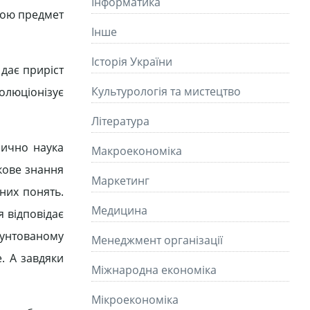
Інформатика
бою предмет
Інше
Історія України
 дає приріст
Культурологія та мистецтво
олюціонізує
Літературa
орично наука
Макроекономіка
укове знання
Маркетинг
дних понять.
Медицина
я відповідає
грунтованому
Менеджмент організації
. А завдяки
Міжнародна економіка
Мікроекономіка