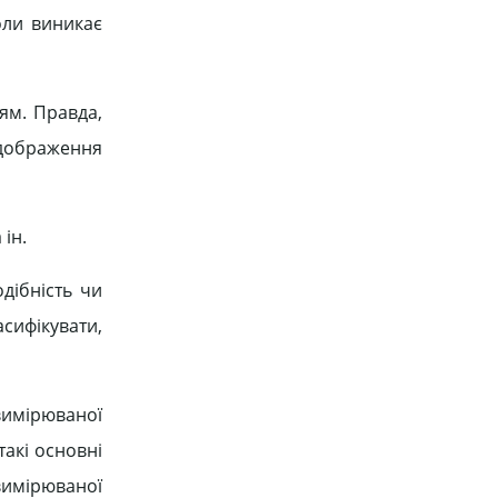
оли виникає
ям. Правда,
ідображення
ін.
дібність чи
асифікувати,
вимірюваної
акі основні
вимірюваної