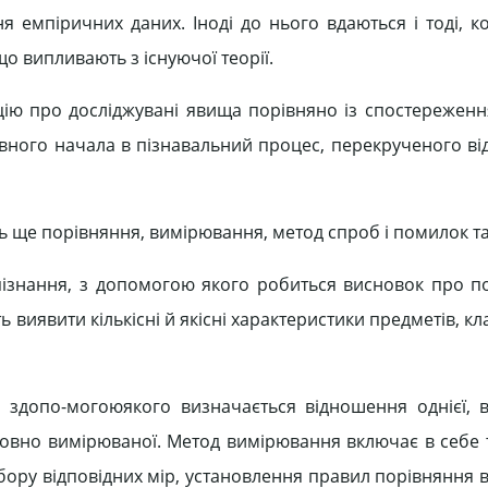
емпіричних даних. Іноді до нього вдаються і тоді, к
що випливають з існуючої теорії.
ію про досліджувані явища порівняно із спостереженн
вного начала в пізнавальний процес, перекрученого в
ь ще порівняння, вимірювання, метод спроб і помилок та 
ізнання, з допомогою якого робиться висновок про по
ь виявити кількісні й якісні характеристики предметів, кл
 здопо-могоюякого визначається відношення однієї, 
совно вимірюваної. Метод вимірювання включає в себе т
бору відповідних мір, установлення правил порівняння 