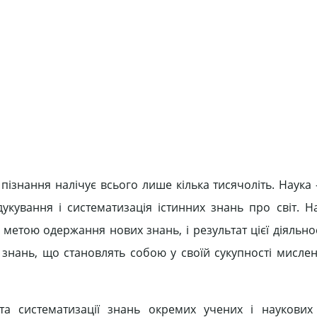
ж пізнання налічує всього лише кілька тисячоліть. Наук
дукування і систематизація істинних знань про світ. Н
 з метою одержання нових знань, і результат цієї діяльно
знань, що становлять собою у своїй сукупності мислену
а систематизації знань окремих учених і наукових 