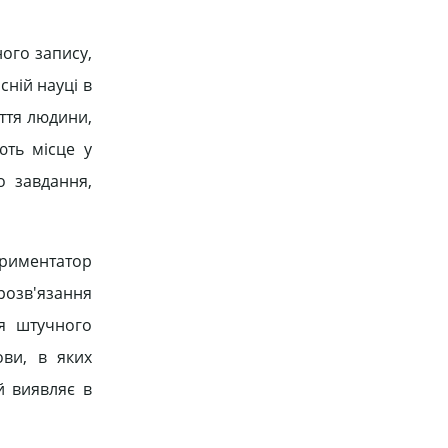
ого запису,
сній науці в
ття людини,
ють місце у
о завдання,
ериментатор
розв'язання
я штучного
ви, в яких
й виявляє в