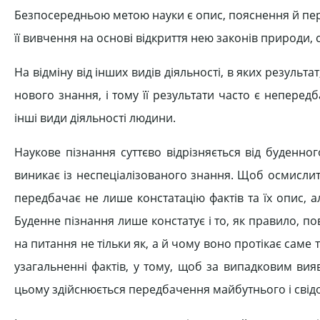
Безпосередньою метою науки є опис, пояснення й пер
її вивчення на основі відкриття нею законів природи, 
На відміну від інших видів діяльності, в яких результ
нового знання, і тому її результати часто є непере
інші види діяльності людини.
Наукове пізнання суттєво відрізняється від буденног
виникає із неспеціалізованого знання. Щоб осмислити
передбачає не лише констатацію фактів та їх опис, а
Буденне пізнання лише констатує і то, як правило, пов
на питання не тільки як, а й чому воно протікає саме
узагальненні фактів, у тому, щоб за випадковим ви
цьому здійснюється передбачення майбутнього і сві