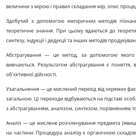
величини з мірою і правил складання мір, опис проц
Здобутий з допомогою емпіричних методів пізнан
теоретичне знання. При цьому вдаються до теоретич
синтезу, індукції і дедукції та інших методів продукув
Абстрагування — це метод, за допомогою якого 
вивчаються. Результатом абстрагування є поняття, в
об'єктивної дійсності.
Узагальнення — це мислений перехід від окремих фактів
загальною. Ці переходи відбуваються на підставі осо
з абстрагуванням, аналізом, синтезом, порівнянням т
Аналіз — це мислене розчленування предмета (явища
на частини. Процедура аналізу є органічною складов