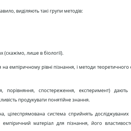
авило, виділяють такі групи методів:
 (скажімо, лише в біології).
ся на емпіричному рівні пізнання, і методи теоретичног
я, порівняння, спостереження, експеримент) дають 
жливість продукувати понятійне знання.
а, цілеспрямована система сприйнять досліджуваних
й емпіричний матеріал для пізнання, його властивостей