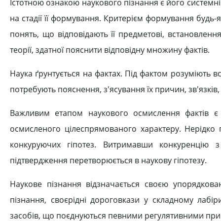
Істотною ознакою наукового пізнання є його системніс
на стадії її формування. Критерієм формування будь-
понять, що відповідають її предметові, встановлення
теорії, здатної пояснити відповідну множину фактів.
Наука ґрунтується на фактах. Під фактом розуміють в
потребують пояснення, з'ясування їх причин, зв'язків, 
Важливим етапом наукового осмислення фактів є 
осмисленого цілеспрямованого характеру. Нерідко 
конкуруючих гіпотез. Витримавши конкуренцію 
підтвердження перетворюється в наукову гіпотезу.
Наукове пізнання відзначається своєю упорядкова
пізнання, своєрідні дороговкази у складному лабір
засобів, що поєднуються певними регулятивними пр