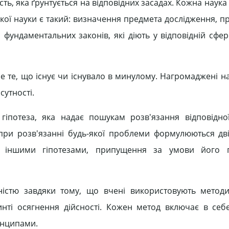
ть, яка ґрунтується на відповідних засадах. Кожна наук
якої науки є такий: визначення предмета дослідження, 
 фундаментальних законів, які діють у відповідній сфе
се те, що існує чи існувало в минулому. Нагромаджені 
сутності.
гіпотеза, яка надає пошукам розв'язання відповідн
при розв'язанні будь-якої проблеми формулюються дв
з іншими гіпотезами, припущення за умови його п
ністю завдяки тому, що вчені використовують метод
инті осягнення дійсності. Кожен метод включає в себе
инципами.