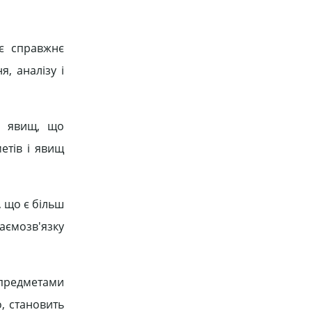
 є справжнє
, аналізу і
й явищ, що
етів і явищ
, що є більш
заємозв'язку
 предметами
, становить