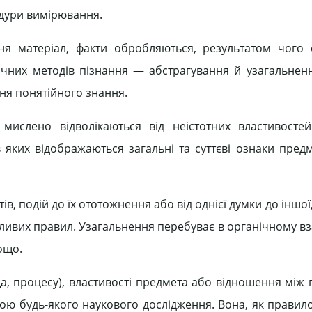
едури вимірювання.
ня матеріал, факти обробляються, результатом чого
них методів пізнання — абстрагування й узагальнення
ання понятійного знання.
мислено відволікаються від неістотних властивосте
 яких відображаються загальні та суттєві ознаки предм
, подій до їх ототожнення або від однієї думки до іншої
бливих правил. Узагальнення перебуває в органічному в
ощо.
, процесу), властивості предмета або відношення між
ою будь-якого наукового дослідження. Вона, як правило