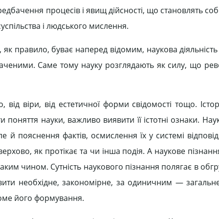
едбачення процесів і явищ дійсності, що становлять со
суспільства і людського мислення.
ат, як правило, буває наперед відомим, наукова діяльність
дбаченими. Саме тому науку розглядають як силу, що рев
о, від віри, від естетичної форми свідомості тощо. Іст
 поняття науки, важливо виявити її істотні ознаки. На
ле й пояснення фактів, осмислення їх у системі відпові
ерхово, як протікає та чи інша подія. А наукове пізнанн
 таким чином. Сутність наукового пізнання полягає в об
явити необхідне, закономірне, за одиничним — загальне
доме його формування.