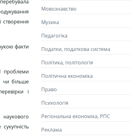
а перебувала
Мовознавство
продукування
рі створення
Музика
Педагогіка
наукою факти
Податки, податкова система
Політика, політологія
ої проблеми
Політична економіка
і чи більше
Право
еревірки і
Психологія
Регіональна економіка, РПС
и наукового
 сукупність
Реклама