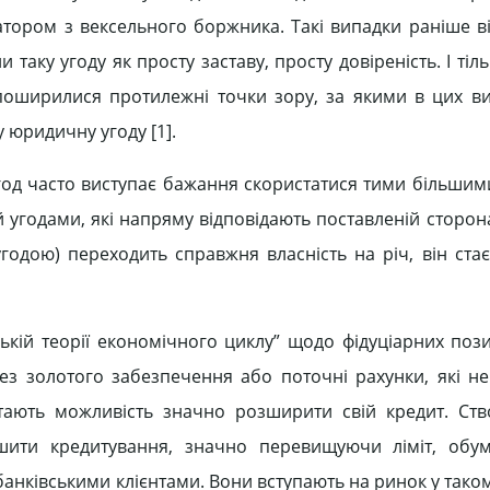
сатором з вексельного боржника. Такі випадки раніше в
аку угоду як просту заставу, просту довіреність. І тіл
і поширилися протилежні точки зору, за якими в цих ви
 юридичну угоду [1].
од часто виступає бажання скористатися тими більшим
 угодами, які напряму відповідають поставленій сторон
 угодою) переходить справжня власність на річ, він ст
ській теорії економічного циклу” щодо фідуціарних пози
ез золотого забезпечення або поточні рахунки, які н
стають можливість значно розширити свій кредит. Ст
ьшити кредитування, значно перевищуючи ліміт, обу
анківськими клієнтами. Вони вступають на ринок у тако