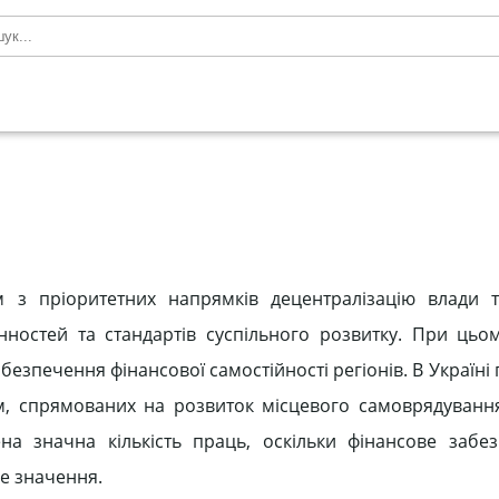
м з пріоритетних напрямків децентралізацію влади 
нностей та стандартів суспільного розвитку. При цьо
езпечення фінансової самостійності регіонів. В Україні
м, спрямованих на розвиток місцевого самоврядуванн
а значна кількість праць, оскільки фінансове забе
е значення.