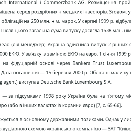
ynch International і Commerzbank AG. Розміщення про
іщена серед роздрібних німецьких інвесторів. Згодом, у
 облігацій на 250 млн. нім. марок. У серпні 1999 р. відбу
 Після цього загальна сума випуску досягла 1538 млн. нім
ead (лід-менеджер) Україна здійснила випуск 2-річних 
00 ЕКЮ. У зв’язку із заміною ЕКЮ на євро, 1 січня 1999 р. 
 на фідуціарній основі через Bankers Trust Luxembour
 Дата погашення — 15 березня 2000 р. Облігації мали ку
ng agent) виступав Deutsche Bank Luxembourg S.A.
— за підсумками 1998 року Україна була на п’ятому міс
о (або в інших валютах із корзини євро) [7, c. 65-66].
межується в основному державними позиками. Однак у лис
 фідуціарною схемою українською компанією — ЗАТ “Київс