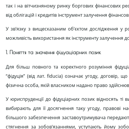
так і на вітчизняному ринку боргових фінансових ре
від облігацій і кредитів інструмент залучення фінансо
У зв’язку з вищесказаним об’єктом дослідження у р
можливість використання як інструменту залучення до
1. Поняття та значення фідуаціарних позик
Для більш повного та коректного розуміння фідуці
“фідуція” (від лат. fiducia) означає угоду, договір,
фізична особа, якій власником надано право здійснюв
У юриспруденції до фідуціарних позик відносять ті 
вибирають для її досягнення таку угоду, правові на
більшого забезпечення заставоутримувача передають
стягнення за зобов’язаннями, уступають йому зобо