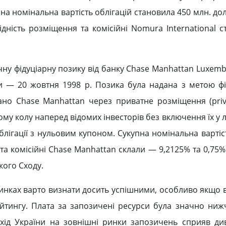
на номінальна вартість облігацій становила 450 млн. до
ідність розміщення та комісійні Nomura International 
чну фідуціарну позику від банку Chase Manhattan Luxemb
и — 20 жовтня 1998 р. Позика була надана з метою ф
но Chase Manhattan через приватне розміщення (priva
кому колу наперед відомих інвесторів без включення їх у л
облігації з нульовим купоном. Сукупна номінальна вартіс
та комісійні Chase Manhattan склали — 9,2125% та 0,75%
кого Сходу.
ринках варто визнати досить успішними, особливо якщо 
ейтингу. Плата за запозичені ресурси була значно ниж
ід України на зовнішні ринки запозичень сприяв див