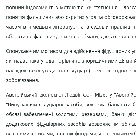
повний індосамент із метою тільки стягнення індос
поняття фальшивих або скритих угод та обговорювали т
часом в німецькій літературі та в судовій практиц
вбачати не фальшиву, з метою обману, дію, а серйозну
Спонукаючим мотивом для здійснення фідуціарних уг
які надає така угода порівняно з юридичними діями й
наслідок такої угоди, на фідуціар (покупця згідно з
зобов’язання.
Австрійський економіст Людвіг фон Мізес у “Австрій
“Випускаючи фідуціарні засоби, зокрема банкноти б
обсязі забезпечені золотими резервами, банки ді
додаткових фідуціарних засобів дозволяє їм збіл
власними активами, а також фондами, довіреними їм б