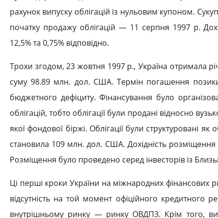
рахунок випуску облігацій із нульовим купоном. Сукуп
початку продажу облігацій — 11 серпня 1997 р. Дох
12,5% та 0,75% відповідно.
Трохи згодом, 23 жовтня 1997 р., Україна отримала рі
суму 98.89 млн. дол. США. Термін погашення позик
бюджетного дефіциту. Фінансування було організова
облігацій, тобто облігації були продані відносно вузь
якої фондової біржі. Облігації були структуровані як 
становила 109 млн. дол. США. Дохідність розміщення 
Розміщення було проведено серед інвесторів із Близь
Ці перші кроки України на міжнародних фінансових 
відсутність на той момент офіційного кредитного р
внутрішньому ринку — ринку ОВДП3. Крім того, вих