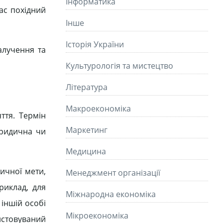
Інформатика
ас похідний
Інше
Історія України
алучення та
Культурологія та мистецтво
Літературa
Макроекономіка
ття. Термін
Маркетинг
 юридична чи
Медицина
ичної мети,
Менеджмент організації
риклад, для
Міжнародна економіка
іншій особі
Мікроекономіка
истовуваний