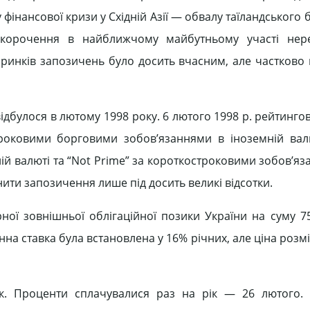
 фінансової кризи у Східній Азії — обвалу таїландського 
корочення в найближчому майбутньому участі нере
 ринків запозичень було досить вчасним, але частков
дбулося в лютому 1998 року. 6 лютого 1998 р. рейтингов
троковими борговими зобов’язаннями в іноземній валю
й валюті та “Not Prime” за короткостроковими зобов’яза
ити запозичення лише під досить великі відсотки.
ної зовнішньої облігаційної позики України на суму 75
онна ставка була встановлена у 16% річних, але ціна роз
рок. Проценти сплачувалися раз на рік — 26 лютого.