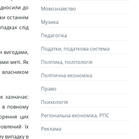
ідносили до
Мовознавство
ьки останнім
Музика
падках слід
Педагогіка
Податки, податкова система
и вигодами,
ами меті. Як
Політика, політологія
ає власником
Політична економіка
Право
к зазначає:
Психологія
е в повному
Регіональна економіка, РПС
ворення цих
мовлений їх
Реклама
му випадку в