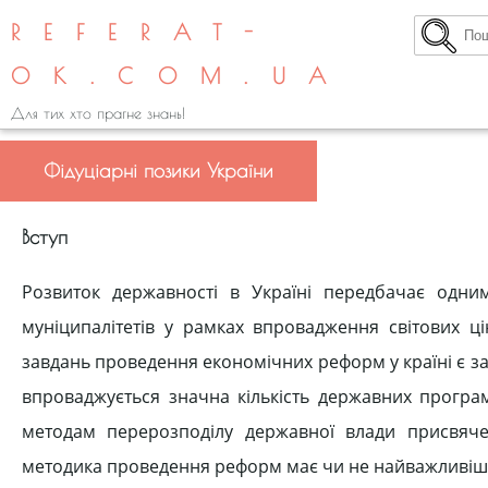
REFERAT-
OK.COM.UA
Для тих хто прагне знань!
Фідуціарні позики України
Вступ
Розвиток державності в Україні передбачає одни
муніципалітетів у рамках впровадження світових ці
завдань проведення економічних реформ у країні є заб
впроваджується значна кількість державних програ
методам перерозподілу державної влади присвячен
методика проведення реформ має чи не найважливіш