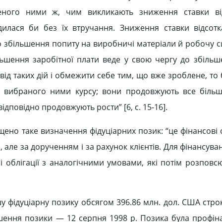
ореного ними ж, чим викликають зниження ставки ві
дилася би без їх втручання. Зниження ставки відсот
о збільшення попиту на виробничі матеріали й робочу с
льшення заробітної плати веде у свою чергу до збільш
від таких дій і обмежити себе тим, що вже зроблене, то
ід вибраного ними курсу; вони продовжують все біль
дповідно продовжують рости” [6, c. 15-16].
ено таке визначення фідуціарних позик: “це фінансові о
 але за дорученням і за рахунок клієнтів. Для фінансува
і облігації з аналогічними умовами, які потім розповс
у фідуціарну позику обсягом 396.86 млн. дол. США строк
ашення позики — 12 серпня 1998 р. Позика була профін