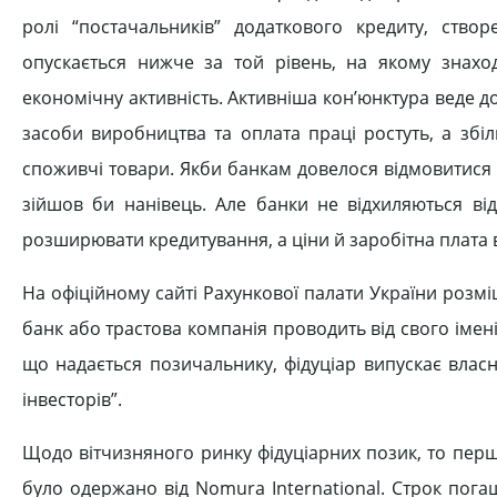
ролі “постачальників” додаткового кредиту, ств
опускається нижче за той рівень, на якому знахо
економічну активність. Активніша кон’юнктура веде д
засоби виробництва та оплата праці ростуть, а збі
споживчі товари. Якби банкам довелося відмовитися 
зійшов би нанівець. Але банки не відхиляються в
розширювати кредитування, а ціни й заробітна плата ві
На офіційному сайті Рахункової палати України розміщ
банк або трастова компанія проводить від свого імені,
що надається позичальнику, фідуціар випускає власн
інвесторів”.
Щодо вітчизняного ринку фідуціарних позик, то перш
було одержано від Nomura International. Строк пог