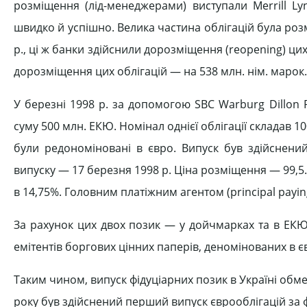
розміщення (лід-менеджерами) виступали Merrill L
швидко й успішно. Велика частина облігацій була розм
р., ці ж банки здійснили дорозміщення (reopening) цих
дорозміщення цих облігацій — на 538 млн. нім. марок.
У березні 1998 р. за допомогою SBC Warburg Dillon R
суму 500 млн. ЕКЮ. Номінал однієї облігації складав 100
були редономіновані в євро. Випуск був здійснений
випуску — 17 березня 1998 р. Ціна розміщення — 99,5.
в 14,75%. Головним платіжним агентом (principal payi
За рахунок цих двох позик — у дойчмарках та в ЕКЮ 
емітентів боргових цінних паперів, деномінованих в євр
Таким чином, випуск фідуціарних позик в Україні об
року був здійснений перший випуск єврооблігацій за