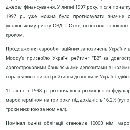
джерел фінансування. У липні 1997 року, після початку
1997 р., уже можна було прогнозувати значне с
українському ринку ОВДП. Отже, освоєння зовнішніх
кроком.
Продовження єврооблігаційних запозичень України ві
Moody’s присвоїло Україні рейтинг “B2” за довгос
довгостроковими банківськими депозитами в іноземні
справедливо низькі рейтинги дозволили Україні здійсн
11 лютого 1998 р. розпочалося розміщення фідуціар
марок терміном на три роки під дохідність 16,2% (куп
трохи нижчою за номінал).
Номінал однієї облігації становив 10000 нім. ма