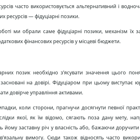
сурсів часто використовується альтернативний і водноч
вих ресурсів — фідуціарні позики.
оботі ми обрали саме фідуціарні позики, механізм їх з
даткових фінансових ресурсів у місцеві бюджети.
арних позик необхідно з’ясувати значення цього поня
 що засновані на довірі. Фідуціаром при цьому виступає
ати довірче управління активами.
випадки, коли сторони, прагнучи досягнути певної практ
слідки якої, як їм відомо, сягають поза дану мету, нап
 йому заставну річ у власність або, бажаючи доручити 
в’язальну вимогу. Сюди також відносять часто викор