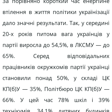
За порівняно короткий час енергійне
втілення в життя політики українізації
дало значні результати. Так, у середині
20-х років питома вага українців у
партії виросла до 54,5%, в ЛКСМУ — до
65%. Серед відповідальних
працівників окружкомів партії українці
становили понад 50%, у складі ЦК
КП(б)У — 35%, Політбюро ЦК КП(б)У —
66%. У цей час 78% шкіл і 39%
технікумів, 34,1% дитячих будинків