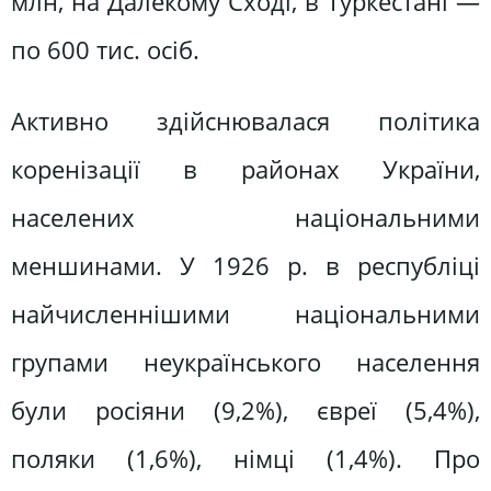
млн, на Далекому Сході, в Туркестані —
по 600 тис. осіб.
Активно здійснювалася політика
коренізації в районах України,
населених національними
меншинами. У 1926 р. в республіці
найчисленнішими національними
групами неукраїнського населення
були росіяни (9,2%), євреї (5,4%),
поляки (1,6%), німці (1,4%). Про