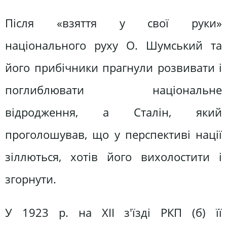
Після «взяття у свої руки»
національного руху О. Шумський та
його прибічники прагнули розвивати і
поглиблювати національне
відродження, а Сталін, який
проголошував, що у перспективі нації
зіллються, хотів його вихолостити і
згорнути.
У 1923 р. на XII з'їзді РКП (б) її