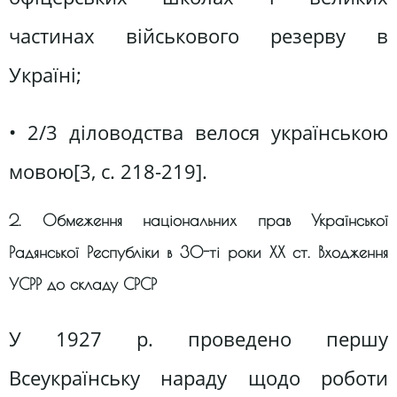
частинах військового резерву в
Україні;
• 2/3 діловодства велося українською
мовою[3, c. 218-219].
2. Обмеження національних прав Української
Радянської Республіки в 30-ті роки XX ст. Входження
УСРР до складу СРСР
У 1927 р. проведено першу
Всеукраїнську нараду щодо роботи