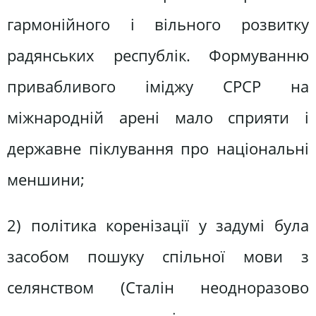
гармонійного і вільного розвитку
радянських республік. Формуванню
привабливого іміджу СРСР на
міжнародній арені мало сприяти і
державне піклування про національні
меншини;
2) політика коренізації у задумі була
засобом пошуку спільної мови з
селянством (Сталін неодноразово