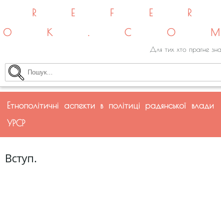
REFE
OK.CO
Для тих хто прагне зна
Етнополітичні аспекти в політиці радянської влади
УРСР
Вступ.