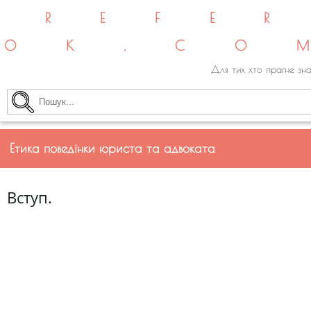
REFE
OK.CO
Для тих хто прагне зна
Етика поведінки юриста та адвоката
Вступ.