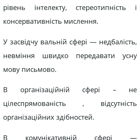
рівень інтелекту, стереотипність і
консервативність мислення.
У засвідчу вальній сфері — недбалість,
невміння швидко передавати усну
мову письмово.
В організаційній сфері – не
цілеспрямованість , відсутність
організаційних здібностей.
В комунікативній сфері —