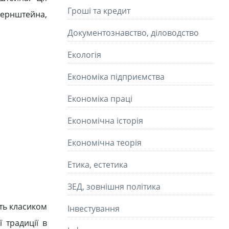
Гроші та кредит
 Бернштейна,
Документознавство, діловодство
Екологія
Економіка підприємства
Економіка праці
Економічна історія
Економічна теорія
Етика, естетика
ЗЕД, зовнішня політика
ть класиком
Інвестування
 традиції в