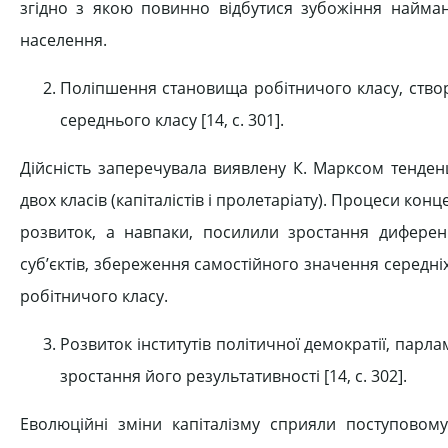
згідно з якою повинно відбутися зубожіння найман
населення.
Поліпшення становища робітничого класу, створ
середнього класу [14, с. 301].
Дійсність заперечувала виявлену К. Марксом тенден
двох класів (капіталістів і пролетаріату). Процеси кон
розвиток, а навпаки, посилили зростання диференц
суб’єктів, збереження самостійного значення середні
робітничого класу.
Розвиток інститутів політичної демократії, пар
зростання його результативності [14, с. 302].
Еволюційні зміни капіталізму сприяли поступовом