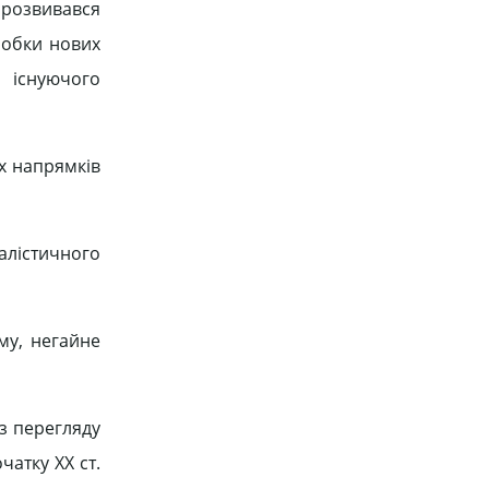
 розвивався
робки нових
 існуючого
их напрямків
лістичного
му, негайне
з перегляду
чатку ХХ ст.