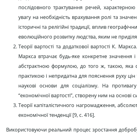
послідовного трактування речей, характерною й
увагу на необхідність врахування ролі та значе
історичні та релігійні традиції, вплив географіч
еволюційного розвитку людства, яким не приділя
Теорії вартості та додаткової вартості К. Маркс
Маркса втрачає будь-яке конкретне значення і 
абстрактною формулою, до того ж, такою, яка с
практикою і непридатна для пояснення руху цін т
наукові основи для соціалізму. На противагу
“економічної вартості”, створену ним на основі си
Теорії капіталістичного нагромадження, абсолют
економічної тенденції [9, с. 416].
Використовуючи реальний процес зростання добробуту