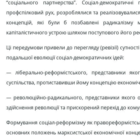
“соціального партнерства”. Соціал-демократичні 
профспілковий рух, розроблялися та реалізовувалис
концепцій, які були б позбавлені радикалізму 
капіталістичного устрою шляхом поступового його р
Ці передумови привели до перегляду (ревізії) сутнос
подальшої еволюції соціал-демократичних ідей:
— ліберально-реформістського, представники як
суспільства, протиставивши йому концепцію економіч
— революційно-радикального, представники якого о
здійснення революції та прискорений перехід до комуні
Формування соціал-реформізму як правореформістсько
основних положень марксистської економічної концепці