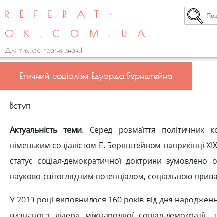
REFERAT-
OK.COM.UA
Для тих хто прагне знань!
Етичний соціалізм Едуарда Бернштейна
Вступ
Актуальність теми
. Серед розмаїття політичних к
німецьким соціалістом Е. Бернштейном наприкінці ХІХ ст
статус соціал-демократичної доктрини зумовлено 
науково-світоглядним потенціалом, соціальною прив
У 2010 році виповнилося 160 років від дня народжен
визнаного лідера міжнародної соціал-демократії,