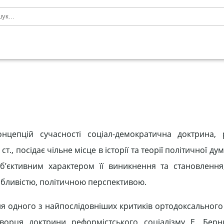
онцепцій сучасності соціал-демократична доктрина,
., посідає чільне місце в історії та теорії політичної ду
об’єктивним характером її виникнення та становленн
абливістю, політичною перспективою.
ня одного з найпослідовніших критиків ортодоксального
 творця доктрини реформістського соціалізму Е. Бер