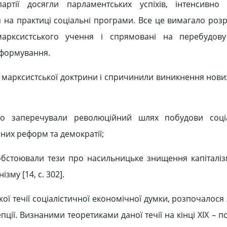
партії досягли парламентських успіхів, інтенсивно
я на практиці соціальні програми. Все це вимагало роз
марксистського учення і спрямовані на перебудову
еформування.
ті марксистської доктрини і спричинили виникнення нов
ого заперечували революційний шлях побудови соціа
них реформ та демократії;
бстоювали тези про насильницьке знищення капіталіз
зму [14, с. 302].
ї течії соціалістичної економічної думки, розпочалося 
ї. Визнаними теоретиками даної течії на кінці ХІХ – по