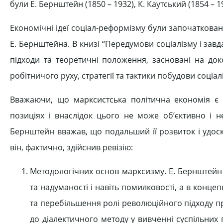
були Е. Бернштейн (1850 – 1932), К. Каутський (1854 – 19
Економічні ідеї соціал-реформізму були започаткован
Е. Бернштейна. В книзі “Передумови соціалізму і зав
підходи та теоретичні положення, засновані на док
робітничого руху, стратегії та тактики побудови соціалі
Вважаючи, що марксистська політична економія є н
позиціях і внаслідок цього не може об’єктивно і н
Бернштейн вважав, що подальший її розвиток і удоско
він, фактично, здійснив ревізію:
Методологічних основ марксизму. Е. Бернштейн 
та надуманості і навіть помилковості, а в конце
та перебільшення ролі революційного підходу пр
до діалектичного методу у вивченні суспільних