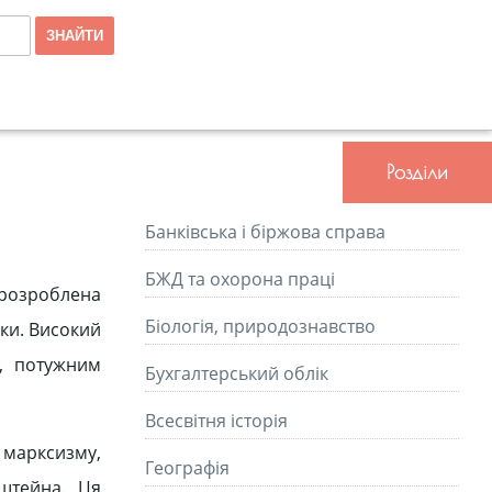
Розділи
Банківська і біржова справа
БЖД та охорона праці
 розроблена
Біологія, природознавство
мки. Високий
я, потужним
Бухгалтерський облік
Всесвітня історія
 марксизму,
Географія
нштейна. Ця