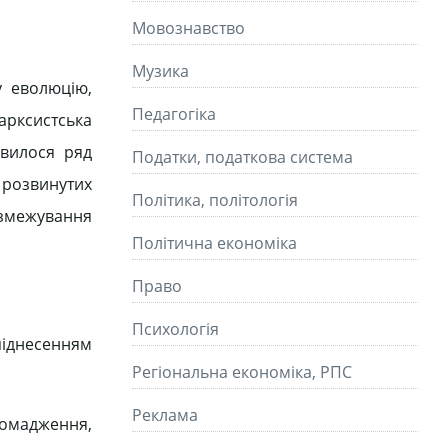
Мовознавство
Музика
у еволюцію,
Педагогіка
арксистська
явилося ряд
Податки, податкова система
розвинутих
Політика, політологія
розмежування
Політична економіка
Право
Психологія
іднесенням
Регіональна економіка, РПС
Реклама
ромадження,