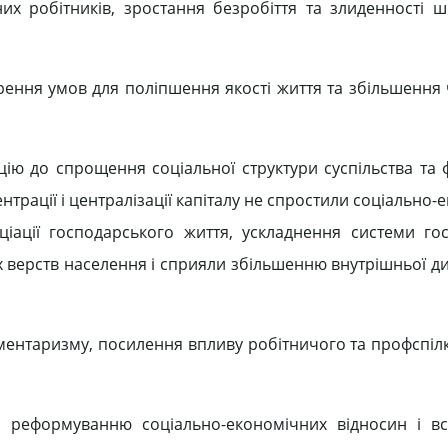
их робітників, зростання безробіття та злиденності 
ення умов для поліпшення якості життя та збільшення 
цію до спрощення соціальної структури суспільства та
центрації і централізації капіталу не спростили соціально
іації господарського життя, ускладнення системи го
х верств населення і сприяли збільшенню внутрішньої д
ламентаризму, посилення впливу робітничого та профспіл
у реформуванню соціально-економічних відносин і в