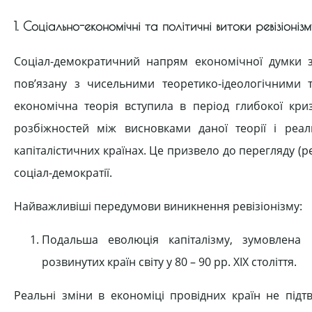
1. Соціально-економічні та політичні витоки ревізіоніз
Соціал-демократичний напрям економічної думки з
пов’язану з чисельними теоретико-ідеологічними т
економічна теорія вступила в період глибокої кри
розбіжностей між висновками даної теорії і ре
капіталістичних країнах. Це призвело до перегляду (
соціал-демократії.
Найважливіші передумови виникнення ревізіонізму:
Подальша еволюція капіталізму, зумовлена
розвинутих країн світу у 80 – 90 рр. ХІХ століття.
Реальні зміни в економіці провідних країн не підт