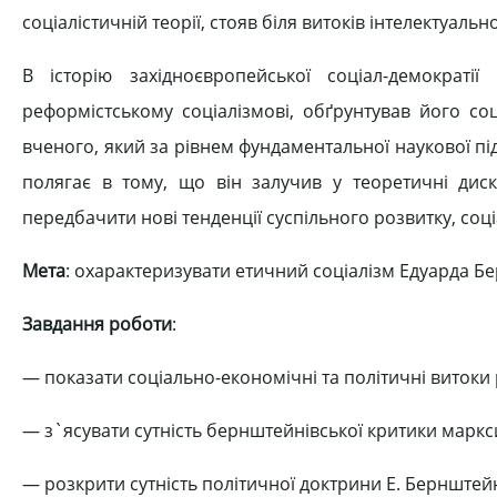
соціалістичній теорії, стояв біля витоків інтелектуальн
В історію західноєвропейської соціал-демократі
реформістському соціалізмові, обґрунтував його со
вченого, який за рівнем фундаментальної наукової під
полягає в тому, що він залучив у теоретичні диск
передбачити нові тенденції суспільного розвитку, соці
Мета
: охарактеризувати етичний соціалізм Едуарда Б
Завдання роботи
:
— показати соціально-економічні та політичні витоки 
— з`ясувати сутність бернштейнівської критики маркс
— розкрити сутність політичної доктрини Е. Бернштей