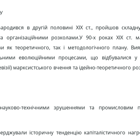
му
ародився в другій половині ХІХ ст., пройшов складн
а організаційними розколами.У 90-х роках ХІХ ст. м
зи як теоретичного, так і методологічного плану. Ви
альними еволюційними процесами, що відбувалися у 
ревізії) марксистського вчення та ідейно-теоретичного 
 науково-технічними зрушеннями та промисловим п
верджували історичну тенденцію капіталістичного наг