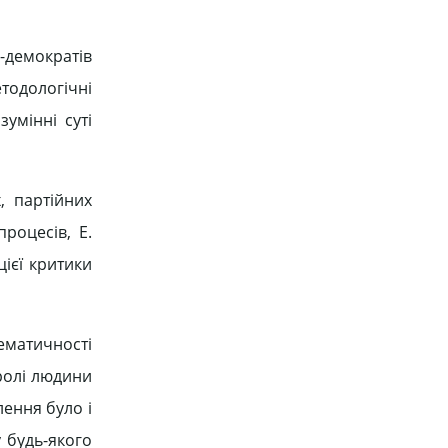
л-демократів
етодологічні
умінні суті
, партійних
роцесів, Е.
цієї критики
ематичності
 ролі людини
лення було і
 будь-якого