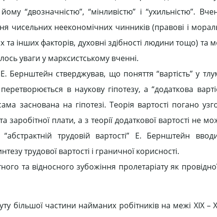
ому “двозначністю”, “мінливістю” і “ухильністю”. Вче
ння чисельних неекономічних чинників (правові і морал
них та інших факторів, духовні здібності людини тощо) та
лось уваги у марксистському вченні.
а.Е. Бернштейн стверджував, що поняття “вартість” у тл
перетворюється в наукову гіпотезу, а “додаткова варті
ама заснована на гіпотезі. Теорія вартості погано узго
а заробітної плати, а з теорії додаткової вартості не м
 “абстрактній трудовій вартості” Е. Бернштейн ввод
нтезу трудової вартості і граничної корисності.
ного та відносного зубожіння пролетаріату як провідно
 більшої частини найманих робітників на межі ХІХ – ХХ 