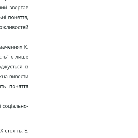
ний звертав
ьні поняття,
 можливостей
умаченнях К.
сть” є лише
джується із
ожна вивести
ить поняття
ї соціально-
століть, Е.