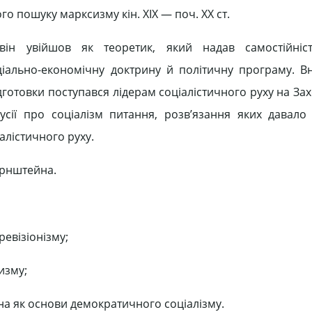
ого пошуку марксизму кін. ХІХ — поч. ХХ ст.
ї він увійшов як теоретик, який надав самостійніс
ціально-економічну доктрину й політичну програму. В
готовки поступався лідерам соціалістичного руху на Захо
усії про соціалізм питання, розв’язання яких давало
алістичного руху.
ернштейна.
ревізіонізму;
изму;
на як основи демократичного соціалізму.