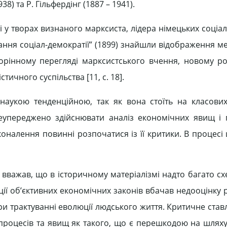
38) та Р. Гільфердінг (1887 – 1941).
і у творах визнаного марксиста, лідера німецьких соціа
дання соціал-демократії” (1899) знайшли відображення м
орінному перегляді марксистського вчення, новому роз
стичного суспільства [11, с. 18].
аукою тенденційною, так як вона стоїть на класових
еупереджено здійснювати аналіз економічних явищ і п
налення повинні розпочатися із її критики. В процесі 
вважав, що в історичному матеріалізмі надто багато сх
пції об’єктивних економічних законів вбачав недооцінку
и трактуванні еволюції людського життя. Критичне став
 процесів та явищ як такого, що є перешкодою на шляху