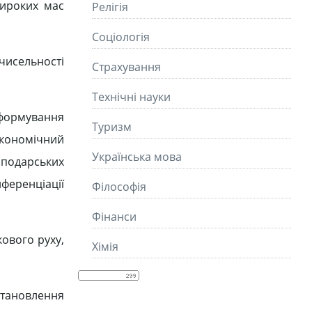
широких мас
Релігія
Соціологія
чисельності
Страхування
Технічні науки
 формування
Туризм
-економічний
Українська мова
сподарських
иференціації
Філософія
Фінанси
кового руху,
Хімія
становлення