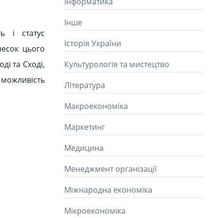
Інформатика
Інше
ть і статус
Історія України
несок цього
ді та Сході,
Культурологія та мистецтво
 можливість
Літературa
Макроекономіка
Маркетинг
Медицина
Менеджмент організації
Міжнародна економіка
Мікроекономіка