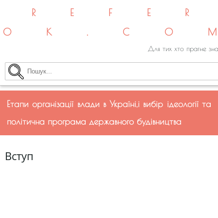
REFE
OK.CO
Для тих хто прагне зна
Етапи організації влади в Україні,і вибір ідеології та
політична програма державного будівництва
Вступ