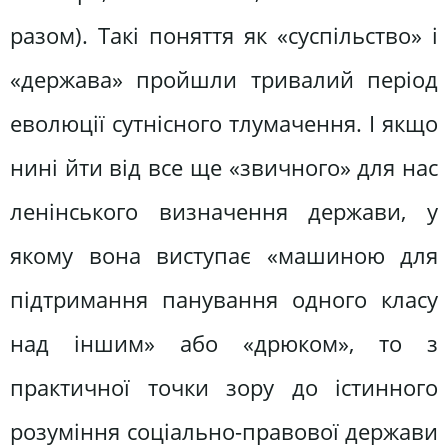
разом). Такі поняття як «суспільство» і
«держава» пройшли тривалий період
еволюції сутнісного тлумачення. І якщо
нині йти від все ще «звичного» для нас
ленінського визначення держави, у
якому вона виступає «машиною для
підтримання панування одного класу
над іншим» або «дрюком», то з
практичної точки зору до істинного
розуміння соціально-правової держави