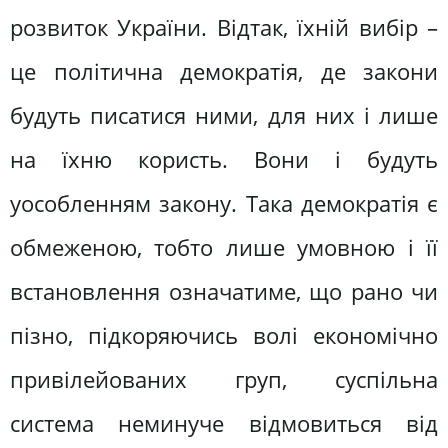
розвиток України. Відтак, їхній вибір –
це політична демократія, де закони
будуть писатися ними, для них і лише
на їхню користь. Вони і будуть
уособленням закону. Така демократія є
обмеженою, тобто лише умовною і її
встановлення означатиме, що рано чи
пізно, підкоряючись волі економічно
привілейованих груп, суспільна
система неминуче відмовиться від