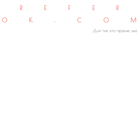
REFE
OK.CO
Для тих хто прагне зна