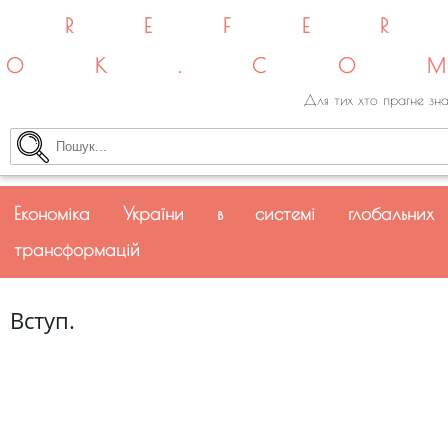
REFE
OK.CO
Для тих хто прагне зна
Економіка України в системі глобальних
трансформацій
Вступ.