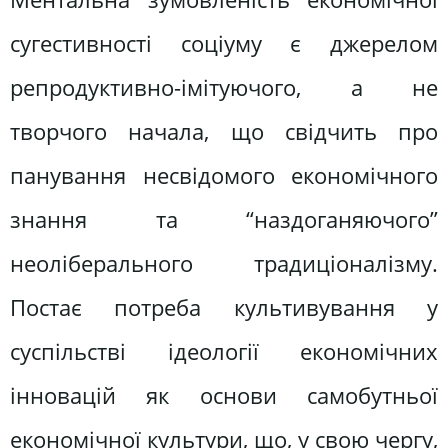
сугестивності соціуму є джерелом
репродуктивно-імітуючого, а не
творчого начала, що свідчить про
панування несвідомого економічного
знання та “наздоганяючого”
неоліберального традиціоналізму.
Постає потреба культивування у
суспільстві ідеології економічних
інновацій як основи самобутньої
економічної культури, що, у свою чергу,