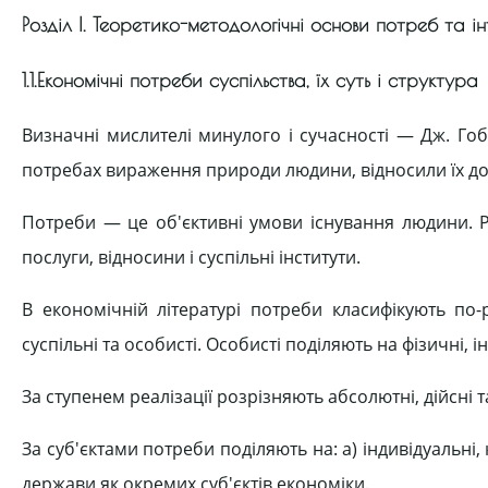
Розділ І. Теоретико-методологічні основи потреб та і
1.1.Економічні потреби суспільства, їх суть і структура
Визначні мислителі минулого і сучасності — Дж. Гобс
потребах вираження природи людини, відносили їх до
Потреби — це об'єктивні умови існування людини. Р
послуги, відносини і суспільні інститути.
В економічній літературі потреби класифікують по-
суспільні та особисті. Особисті поділяють на фізичні, ін
За ступенем реалізації розрізняють абсолютні, дійсні
За суб'єктами потреби поділяють на: а) індивідуальні,
держави як окремих суб'єктів економіки.