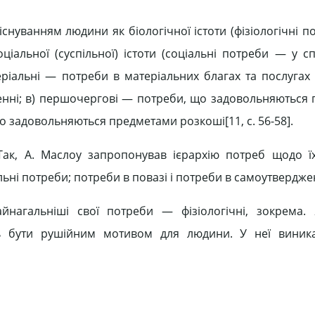
снуванням людини як біологічної істоти (фізіологічні по
іальної (суспільної) істоти (соціальні потреби — у сп
матеріальні — потреби в матеріальних благах та послугах
енні; в) першочергові — потреби, що задовольняються
 задовольняються предметами розкоші[11, c. 56-58].
 Так, А. Маслоу запропонував ієрархію потреб щодо їх
ьні потреби; потреби в повазі і потреби в самоутвердже
йнагальніші свої потреби — фізіологічні, зокрема.
ть бути рушійним мотивом для людини. У неї виник