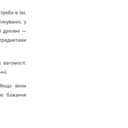
треби в їжі,
ілкуванні, у
 і духовні —
 предметами
 вагомості:
нні.
 Якщо вони
ає бажання