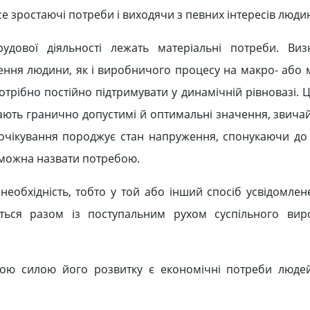
е зростаючі потреби і виходячи з певних інтересів люди
удової діяльності лежать матеріальні потреби. Виз
ення людини, як і виробничого процесу на макро- або м
рібно постійно підтримувати у динамічній рівновазі. Ц
ють гранично допустимі й оптимальні значення, звичайн
х очікування породжує стан напруження, спонукаючи до 
, можна назвати потребою.
обхідність, тобто у той або інший спосіб усвідомлен
ться разом із поступальним рухом суспільного вир
ною силою його розвитку є економічні потреби люде