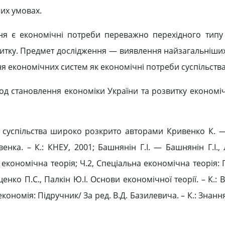
их умовах.
ня є економічні потреби переважно перехідного типу 
витку. Предмет дослідження — виявлення найзагальніши
я економічних систем як економічні потреби суспільства
д становлення економіки України та розвитку економі
б суспільства широко розкрито авторами Кривенко К. 
венка. – К.: КНЕУ, 2001; Башнянін Г.І. — Башнянін Г.І.,
 економічна теорія; Ч.2, Спеціальна економічна теорія: 
Єщенко П.С., Палкін Ю.І. Основи економічної теорії. – К.:
кономія: Підручник/ За ред. В.Д. Базилевича. – К.: Знанн