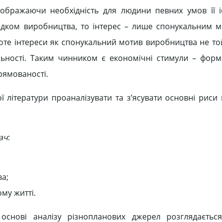
дображаючи необхідність для людини певних умов її і
лідком виробництва, то інтерес – лише спонукальним 
оте інтереси як спонукальний мотив виробництва не той
ьності. Таким чинником є економічні стимули – форма
прямованості.
 літератури проаналізувати та з’ясувати основні риси к
ач
:
ва;
му житті.
снові аналізу різнопланових джерел розглядаєтьс