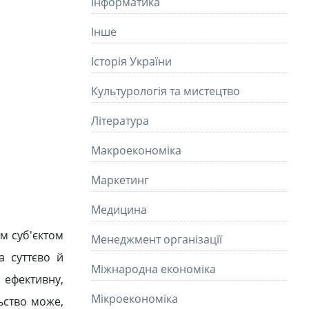
Інформатика
Інше
Історія України
Культурологія та мистецтво
Літературa
Макроекономіка
Маркетинг
Медицина
им суб'єктом
Менеджмент організації
а суттєво й
Міжнародна економіка
 ефективну,
Мікроекономіка
ьство може,