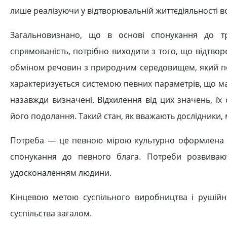
лише реалізуючи у відтворювальній життєдіяльності вс
Загальновизнано, що в основі спонукання до тр
спрямованість, потрібно виходити з того, що відтвор
обміном речовин з природним середовищем, який пот
характеризується системою певних параметрів, що ма
назавжди визначені. Відхилення від цих значень, ї
його подолання. Такий стан, як вважають дослідники
Потреба — це певною мірою культурно оформлена не
спонукання до певного блага. Потреби розвиваю
удосконаленням людини.
Кінцевою метою суспільного виробництва і рушій
суспільства загалом.