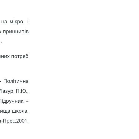
на мікро- і
х принципів
.
чних потреб
— Політична
 Лазур П.Ю.,
Підручник. –
 Вища школа,
я-Прес,2001.