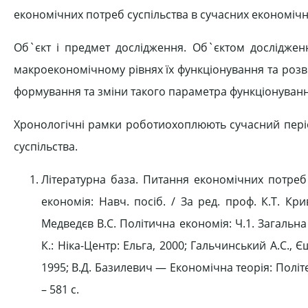
економічних потреб суспільства в сучасних економічн
Об`єкт і предмет дослідження. Об`єктом досліджен
макроекономічному рівнях їх функціонування та роз
формування та зміни такого параметра функціонуванн
Хронологічні рамки роботиохоплюють сучасний періо
суспільства.
Літературна база. Питання економічних потре
економія: Навч. посіб. / За ред. проф. К.Т. Кри
Медведєв В.С. Політична економія: Ч.1. Загальна
К.: Ніка-Центр: Ельга, 2000; Гальчинський А.С., 
1995; В.Д. Базилевич — Економічна теорія: Політе
– 581 с.