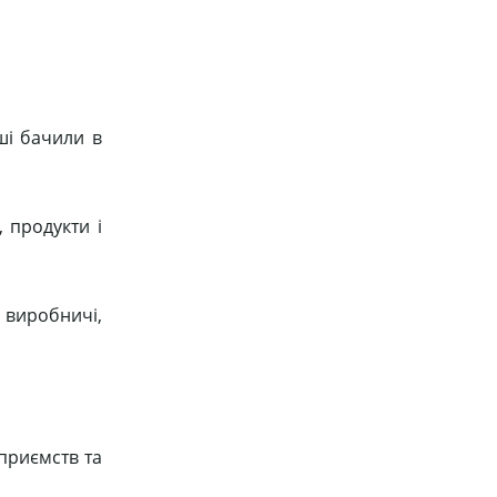
нші бачили в
 продукти і
 виробничі,
дприємств та