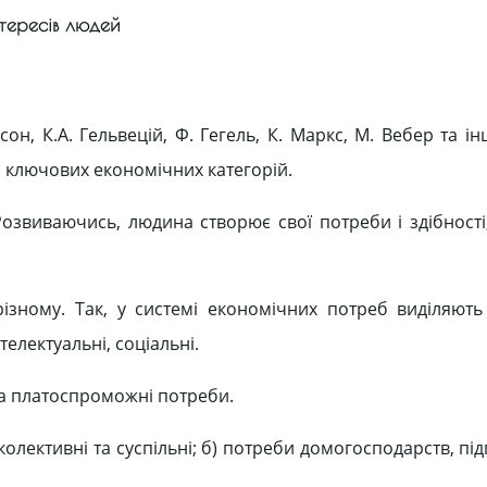
нтересів людей
он, К.А. Гельвецій, Ф. Гегель, К. Маркс, М. Вебер та і
 ключових економічних категорій.
озвиваючись, людина створює свої потреби і здібності,
різному. Так, у системі економічних потреб виділяють
телектуальні, соціальні.
 та платоспроможні потреби.
 колективні та суспільні; б) потреби домогосподарств, пі