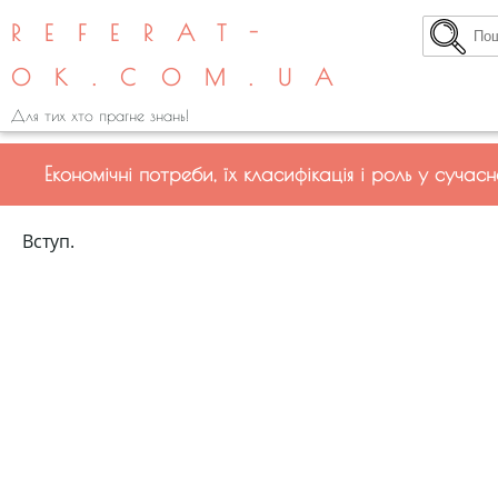
REFERAT-
OK.COM.UA
Для тих хто прагне знань!
Економічні потреби, їх класифікація і роль у сучас
Вступ.