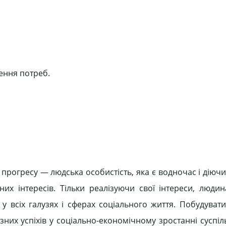
ення потреб.
 прогресу — людська особистість, яка є водночас і діюч
них інтересів. Тільки реалізуючи свої інтереси, людин
у всіх галузях і сферах соціального життя. Побудувати
них успіхів у соціально-економічному зростанні суспіл