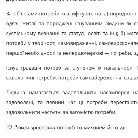
За об'єктами потреби класифікують на: а) породжені і
одязі, житлі) та породжені існуванням людини як соц
суспільному визнанні та статусі, освіті та ін.); б) 
потреби у творчості, самовираженні, самовдосконал
першої необхідності та непершочергові — потреби, що
Існує градація потреб за ступенем їх нагальності.
фізіологічні потреби; потреби самозбереження; соціал
Людина намагається задовольнити насамперед на
задоволені, то певний час ці потреби перестаю
задовольнити наступні за вагомістю потреби.
1.2. Закон зростання потреб та механізм його дії