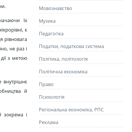
ни.
Мовознавство
начаючи їх
Музика
ікрорівні, є
Педагогіка
я рівновага
Податки, податкова система
о, не раз і
дії з метою
Політика, політологія
Політична економіка
е внутрішнє
Право
обництва й
Психологія
Регіональна економіка, РПС
й зокрема і
Реклама