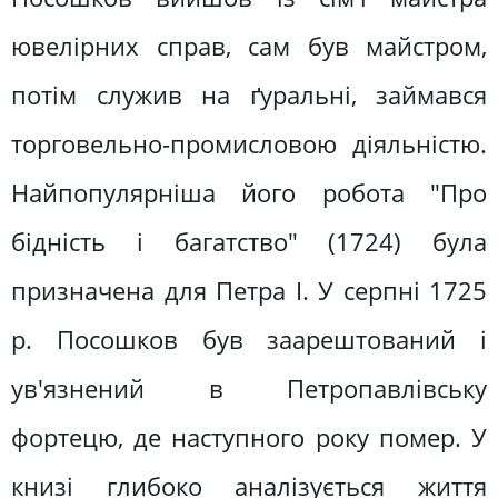
ювелірних справ, сам був майстром,
потім служив на ґуральні, займався
торговельно-промисловою діяльністю.
Найпопулярніша його робота "Про
бідність і багатство" (1724) була
призначена для Петра І. У серпні 1725
р. Посошков був заарештований і
ув'язнений в Петропавлівську
фортецю, де наступного року помер. У
книзі глибоко аналізується життя