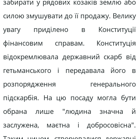
забирати у рядових козаків землю або
силою змушувати до її продажу. Велику
увагу приділено в Конституції
фінансовим справам. Конституція
відокремлювала державний скарб від
гетьманського і передавала його в
розпорядження генерального
підскарбія. На цю посаду могла бути
обрана лише "людина значна й
заслужена, маєтна і добросовісна".
Таким чином, створювалися державні