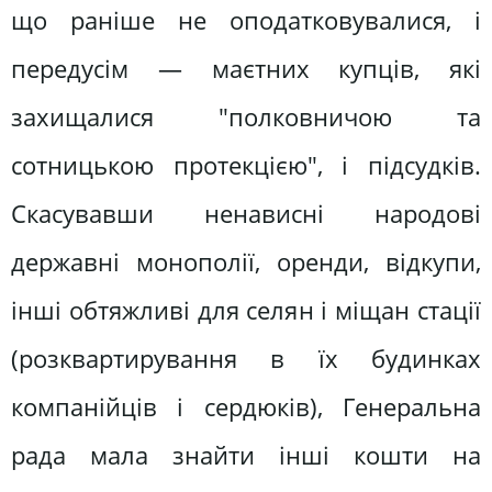
що раніше не оподатковувалися, і
передусім — маєтних купців, які
захищалися "полковничою та
сотницькою протекцією", і підсудків.
Скасувавши ненависні народові
державні монополії, оренди, відкупи,
інші обтяжливі для селян і міщан стації
(розквартирування в їх будинках
компанійців і сердюків), Генеральна
рада мала знайти інші кошти на