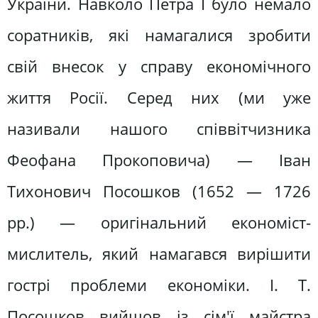
України. Навколо Петра І було немало
соратників, які намагалися зробити
свій внесок у справу економічного
життя Росії. Серед них (ми уже
називали нашого співвітчизника
Феофана Прокоповича) — Іван
Тихонович Посошков (1652 — 1726
pp.) — оригінальний економіст-
мислитель, який намагався вирішити
гострі проблеми економіки. І. Т.
Посошков вийшов із сім'ї майстра