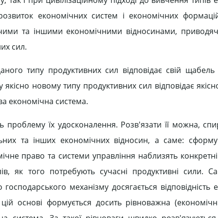
 розвиток економічних систем і економічних формаці
чими та іншими економічними відносинами, приводяч
их сил.
ного типу продуктивних сил відповідає свій щабель 
 якісно новому типу продуктивних сил відповідає якісн
ва економічна система.
ь проблему їх удосконалення. Розв'язати її можна, сп
них та інших економічних відносин, а саме: сформу
мічне право та системи управління наблизять конкретні
в, як того потребують сучасні продуктивні сили. С
господарського механізму досягається відповідність 
цій основі формується досить рівноважна (економічн
на система. За такої рівноваги швидко розв'язуються