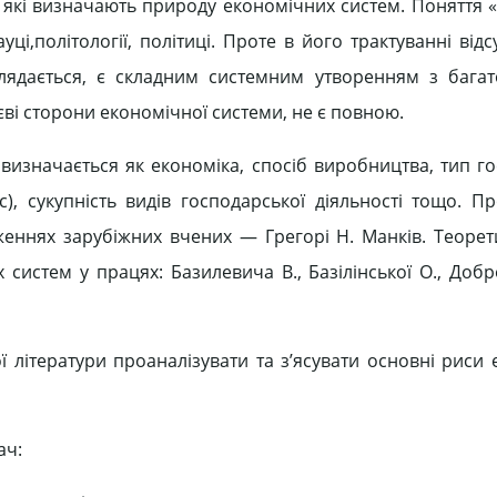
 які визначають природу економічних систем. Поняття 
і,політології, політиці. Проте в його трактуванні відс
глядається, є складним системним утворенням з бага
тєві сторони економічної системи, не є повною.
 визначається як економіка, спосіб виробництва, тип го
), сукупність видів господарської діяльності тощо. П
еннях зарубіжних вчених — Грегорі Н. Манків. Теорет
 систем у працях: Базилевича В., Базілінської О., Добр
 літератури проаналізувати та з’ясувати основні риси 
ач: