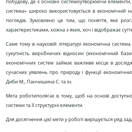
побудову, де є основні системоутворюючи елементи,
система» широко використовується в економічній науц
поглядів. Зумовлено це тим, що поняття, яке роз
характеристиками, кожна з яких, хоч і відображає сут
Саме тому в науковій літературі економічна система
сукупність виробничих відносин (економічний базис
економічних систем займає важливе місце в дослідж
сучасних уявлень про природу і функції економічних
Диби М., Панчишина С. та ін.
Мета роботиполягає в тому, щоб на основі доступної
системи та її структурні елементи.
Для досягнення цієї мети у роботі вирішується ряд зад