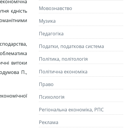
«економічна
Мовознавство
утня єдність
томанітними
Музика
Педагогіка
сподарства,
Податки, податкова система
роблематика
Політика, політологія
ичні витоки
Політична економіка
одумова П.,
Право
економічної
Психологія
Регіональна економіка, РПС
Реклама