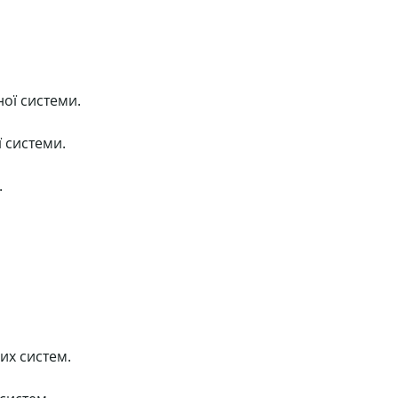
ної системи.
ї системи.
.
них систем.