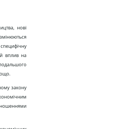
ицтва, нові
 змінюються
 специфічну
ий вплив на
 подальшого
тощо.
ному закону
економічним
відношеннями
економічних