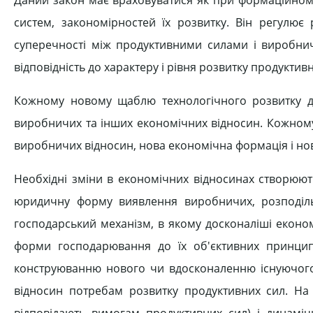
систем, закономірностей їх розвитку. Він регулює
суперечності між продуктивними силами і виробни
відповідність до характеру і рівня розвитку продуктивн
Кожному новому щаблю технологічного розвитку да
виробничих та інших економічних відносин. Кожному
виробничих відносин, нова економічна формація і но
Необхідні зміни в економічних відносинах створюют
юридичну форму виявлення виробничих, розподіль
господарський механізм, в якому досконаліші еконо
форми господарювання до їх об'єктивних принципі
конструюванню нового чи вдосконаленню існуючого 
відносин потребам розвитку продуктивних сил. На 
відповідають вимогам продуктивних сил) і динаміч