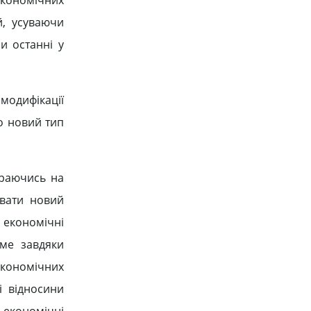
й, усуваючи
и останні у
модифікації
о новий тип
ираючись на
вати новий
 економічні
аме завдяки
економічних
і відносини
 економічні