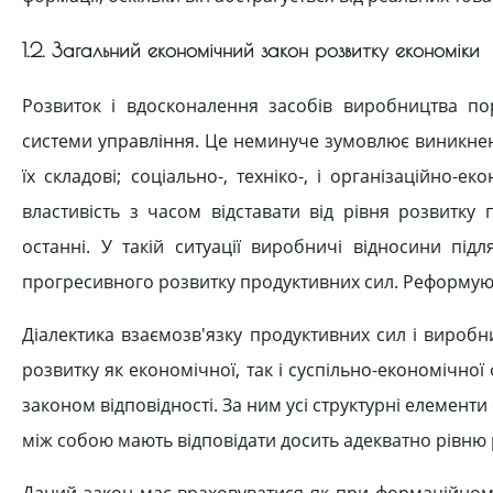
1.2. Загальний економічний закон розвитку економіки
Розвиток і вдосконалення засобів виробництва пор
системи управління. Це неминуче зумовлює виникнен
їх складові; соціально-, техніко-, і організаційно
властивість з часом відставати від рівня розвитк
останні. У такій ситуації виробничі відносини п
прогресивного розвитку продуктивних сил. Реформують
Діалектика взаємозв'язку продуктивних сил і вироб
розвитку як економічної, так і суспільно-економічн
законом відповідності. За ним усі структурні елемен
між собою мають відповідати досить адекватно рівню 
Даний закон має враховуватися як при формаційному,