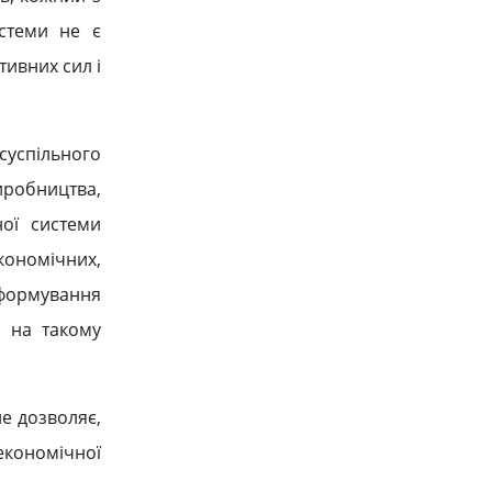
истеми не є
тивних сил і
 суспільного
иробництва,
ної системи
кономічних,
 формування
я на такому
не дозволяє,
-економічної