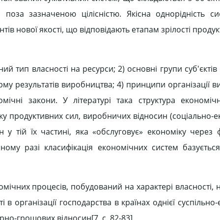
поза зазначеною цілісністю. Якісна однорідність с
ів нової якості, що відповідають етапам зрілості продук
ий тип власності на ресурси; 2) основні групи суб'єктів
рму результатів виробництва; 4) принципи організації в
омічні закони. У літературі така структура економіч
зку продуктивних сил, виробничих відносин (соціально-е
н у тій їх частині, яка «обслуговує» економіку через
аному разі класифікація економічних систем базуєтьс
омічних процесів, побудований на характері власності, 
і в організації господарства в країнах однієї суспільно
рно-грошових відносин[7, c. 82-83].