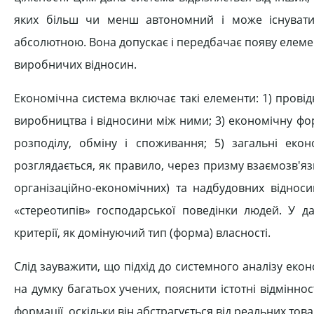
яких більш чи менш автономний і може існувати 
абсолютною. Вона допускає і передбачає появу елемент
виробничих відносин.
Економічна система включає такі елементи: 1) провідн
виробництва і відносини між ними; 3) економічну фо
розподілу, обміну і споживання; 5) загальні екон
розглядається, як правило, через призму взаємозв'я
організаційно-економічних) та надбудовних відноси
«стереотипів» господарської поведінки людей. У д
критерії, як домінуючий тип (форма) власності.
Слід зауважити, що підхід до системного аналізу екон
на думку багатьох учених, пояснити істотні відмінност
формації, оскільки він абстрагується від реальних това