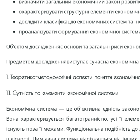
визначити загальний економічний закон розвитк
охарактеризувати структурні елементи економічн
дослідити класифікацію економічних систем та її к
проаналізувати формування економічної системи
Об’єктом дослідженняє основи та загальні риси еконо
Предметом дослідженнявиступає сучасна економічна с
1. Теоретико-методологічні аспекти поняття економічн
1.1. Сутність та елементи економічної системи
Економічна система — це об'єктивна єдність законо
Вона характеризується багатогранністю, усі її еле
існують поза її межами. Функціональна подібність д
цілісності. Цим дана система відрізняється від інших