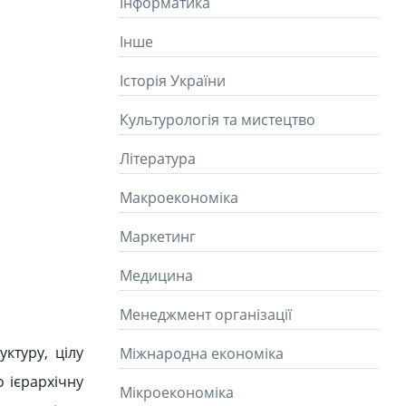
Інформатика
Інше
Історія України
Культурологія та мистецтво
Літературa
Макроекономіка
Маркетинг
Медицина
Менеджмент організації
ктуру, цілу
Міжнародна економіка
о ієрархічну
Мікроекономіка