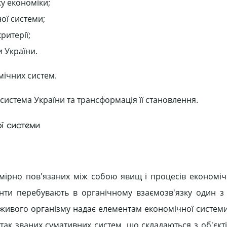
у економіки;
ої системи;
ритерії;
 України.
мічних систем.
истема України та трансформація її становлення.
ої системи
мірно пов'язаних між собою явищ і процесів економіч
менти перебувають в органічному взаємозв'язку один з
о живого організму надає елементам економічної системи
, так званих сумативних систем, що складаються з об'єкт