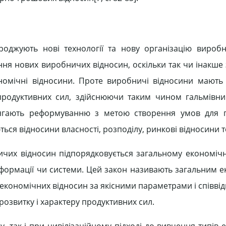
оджують нові технології та нову організацію виробн
ня нових виробничих відносин, оскільки так чи інакше
-економічні відносини. Проте виробничі відносини мають
у продуктивних сил, здійснюючи таким чином гальмівн
ідлягають реформуванню з метою створення умов для
ся відносини власності, розподілу, ринкові відносини 
ничих відносин підпорядковується загальному економіч
ої формації чи системи. Цей закон називають загальним 
ти економічних відносин за якісними параметрами і спів
розвитку і характеру продуктивних сил.
 так і при цивілізаційному підході до вивчення типів 