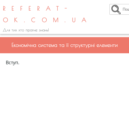
REFERAT-
OK.COM.UA
Для тих хто прагне знань!
Економічна система та її структурні елементи
Вступ.