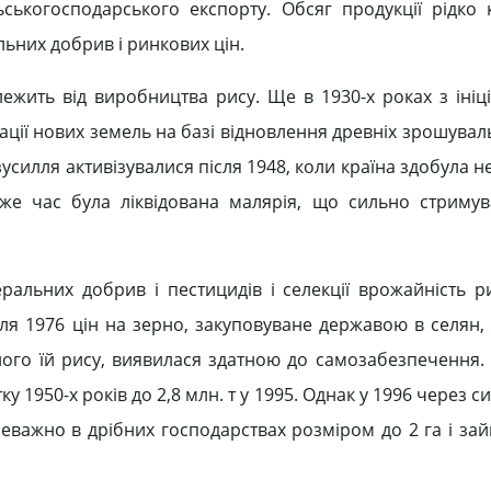
ськогосподарського експорту. Обсяг продукції рідко 
льних добрив і ринкових цін.
жить від виробництва рису. Ще в 1930-х роках з ініц
ції нових земель на базі відновлення древніх зрошувал
усилля активізувалися після 1948, коли країна здобула н
 же час була ліквідована малярія, що сильно стриму
еральних добрив і пестицидів і селекції врожайність р
сля 1976 цін на зерно, закуповуване державою в селян,
дного їй рису, виявилася здатною до самозабезпечення. 
ку 1950-х років до 2,8 млн. т у 1995. Однак у 1996 через с
еважно в дрібних господарствах розміром до 2 га і зай