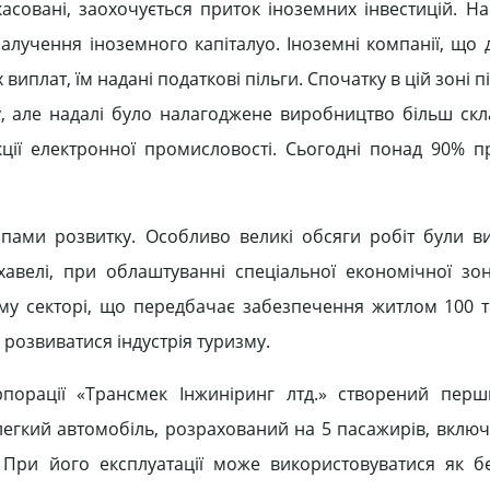
совані, заохочується приток іноземних інвестицій. На 
лучення іноземного капіталуо. Іноземні компанії, що д
виплат, їм надані податкові пільги. Спочатку в цій зоні 
гу, але надалі було налагоджене виробництво більш скл
кції електронної промисловості. Сьогодні понад 90% пр
мпами розвитку. Особливо великі обсяги робіт були в
ахавелі, при облаштуванні спеціальної економічної зо
у секторі, що передбачає забезпечення житлом 100 ти
 розвиватися індустрія туризму.
рпорації «Трансмек Інжиніринг лтд.» створений перш
егкий автомобіль, розрахований на 5 пасажирів, включ
 При його експлуатації може використовуватися як бе