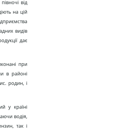
півночі від
іють на цій
підприємства
адних видів
одукції дає
иконані при
ни в районі
с. родин, і
ий у країні
аючи водія,
нзин, так і