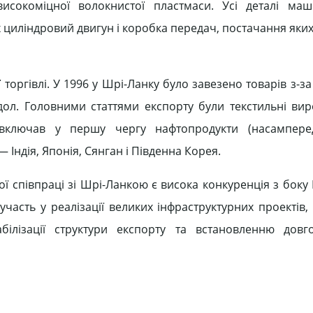
исокоміцної волокнистої пластмаси. Усі деталі маш
 циліндровий двигун і коробка передач, постачання яки
торгівлі. У 1996 у Шрі-Ланку було завезено товарів з-з
 дол. Головними статтями експорту були текстильні вир
ключав у першу чергу нафтопродукти (насамперед
 Індія, Японія, Сянган і Південна Корея.
співпраці зі Шрі-Ланкою є висока конкуренція з боку Ін
часть у реалізації великих інфраструктурних проектів, 
ілізації структури експорту та встановленню довго