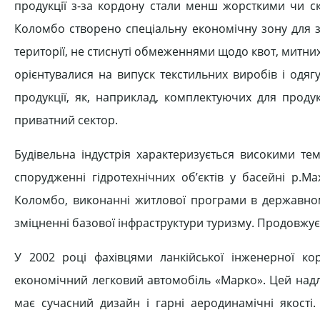
продукції з-за кордону стали менш жорсткими чи ска
Коломбо створено спеціальну економічну зону для за
території, не стиснуті обмеженнями щодо квот, митних 
орієнтувалися на випуск текстильних виробів і одя
продукції, як, наприклад, комплектуючих для проду
приватний сектор.
Будівельна індустрія характеризується високими те
спорудженні гідротехнічних об’єктів у басейні р.М
Коломбо, виконанні житлової програми в державном
зміцненні базової інфраструктури туризму. Продовжує
У 2002 році фахівцями ланкійської інженерної ко
економічний легковий автомобіль «Марко». Цей надл
має сучасний дизайн і гарні аеродинамічні якості.