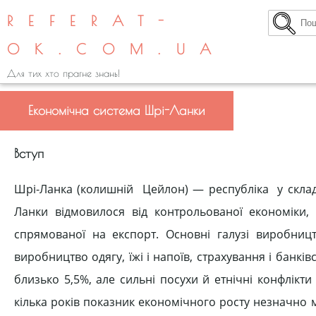
REFERAT-
OK.COM.UA
Для тих хто прагне знань!
Економічна система Шрі-Ланки
Вступ
Шрі-Ланка (колишній Цейлон) — республіка у складі
Ланки відмовилося від контрольованої економіки, о
спрямованої на експорт. Основні галузі виробниц
виробництво одягу, їжі і напоїв, страхування і банк
близько 5,5%, але сильні посухи й етнічні конфлікт
кілька років показник економічного росту незначно