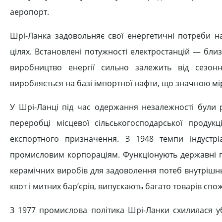
аеропорт.
Шрі-Ланка задовольняє свої енергетичні потреби н
цілях. Встановлені потужності електростанцій — близ
виробництво енергії сильно залежить від сезонн
виробляється на базі імпортної нафти, що значною мі
У Шрі-Ланці під час одержання незалежності були р
переробці місцевої сільськогосподарської продук
експортного призначення. З 1948 темпи індустріа
промисловим корпораціям. Функціонують державні пі
керамічних виробів для задоволення потеб внутрішнь
квот і митних бар’єрів, випускають багато товарів сп
З 1977 промислова політика Шрі-Ланки схилилася убі