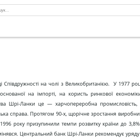
 Співдружності на чолі з Великобританією. У 1977 роц
снованої на імпорті, на користь ринкової економіки 
тва Шрі-Ланки це — харчопереробна промисловість, 
івська справа. Протягом 90-х, щорічне зростання виробн
и 1996 року призупинили темпи розвитку країни до 3,8%.
 мінявся. Центральний банк Шрі-Ланки рекомендує уряд