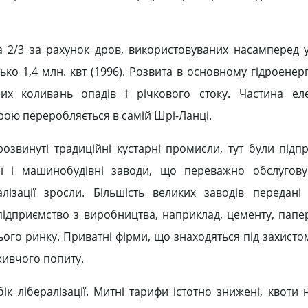
а 2/3 за рахунок дров, використовуваних насамперед 
ько 1,4 млн. квт (1996). Розвита в основному гідроенер
их коливань опадів і річкового стоку. Частина еле
рою переробляється в самій Шрі-Ланці.
озвинуті традиційні кустарні промисли, тут були підп
ції і машинобудівні заводи, що переважно обслугову
лізації зросли. Більшість великих заводів передан
дприємство з виробництва, наприклад, цементу, папер
ого ринку. Приватні фірми, що знаходяться під захисто
оживчого попиту.
к лібералізації. Митні тарифи істотно знижені, квоти 