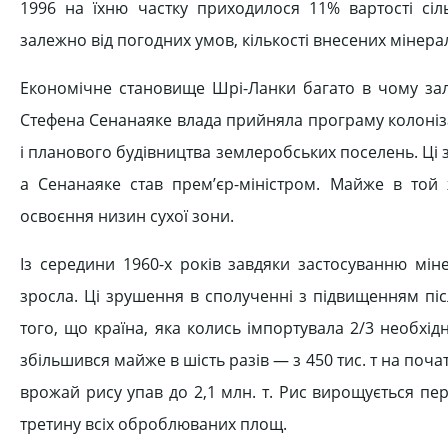
1996 на їхню частку приходилося 11% вартості сіль
залежно від погодних умов, кількості внесених мінера
Економічне становище Шрі-Ланки багато в чому зале
Стефена Сенанаяке влада прийняла програму колоніза
і планового будівництва землеробських поселень. Ці з
а Сенанаяке став прем’єр-міністром. Майже в той
освоєння низин сухої зони.
Із середини 1960-x років завдяки застосуванню мін
зросла. Ці зрушення в сполученні з підвищенням пі
того, що країна, яка колись імпортувала 2/3 необхі
збільшився майже в шість разів — з 450 тис. т на почат
врожай рису упав до 2,1 млн. т. Рис вирощується пер
третину всіх оброблюваних площ.