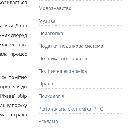
коливається
Мовознавство
Музика
іативи Дона
Педагогіка
ьних споруд
езалежність,
Податки, податкова система
вала процес
Політика, політологія
Політична економіка
ису помітно
Право
 привели до
Річний збір
Психологія
ильну посуху
Регіональна економіка, РПС
має в країні
Реклама