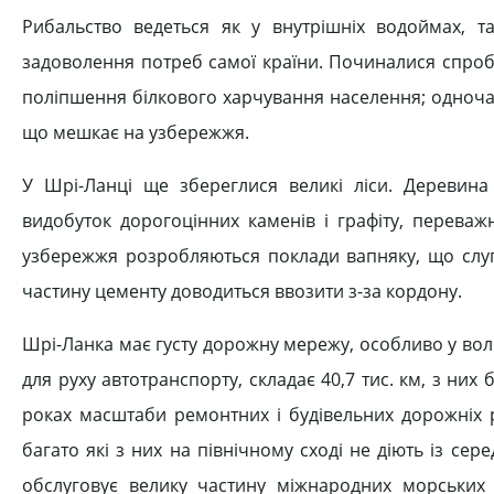
Рибальство ведеться як у внутрішніх водоймах, т
задоволення потреб самої країни. Починалися спроб
поліпшення білкового харчування населення; одноча
що мешкає на узбережжя.
У Шрі-Ланці ще збереглися великі ліси. Деревина
видобуток дорогоцінних каменів і графіту, переваж
узбережжя розробляються поклади вапняку, що слу
частину цементу доводиться ввозити з-за кордону.
Шрі-Ланка має густу дорожну мережу, особливо у воло
для руху автотранспорту, складає 40,7 тис. км, з них
роках масштаби ремонтних і будівельних дорожніх 
багато які з них на північному сході не діють із се
обслуговує велику частину міжнародних морських п