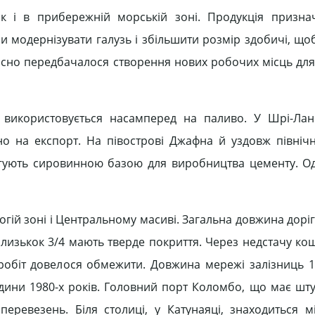
ак і в прибережній морській зоні. Продукція призна
и модернізувати галузь і збільшити розмір здобичі, що
сно передбачалося створення нових робочих місць для
 використовується насамперед на паливо. У Шрі-Лан
но на експорт. На півострові Джафна й уздовж північн
гують сировинною базою для виробництва цементу. О
гій зоні і Центральному масиві. Загальна довжина дорі
 близькок 3/4 мають тверде покриття. Через недстачу кош
робіт довелося обмежити. Довжина мережі залізниць 1
редини 1980-х років. Головний порт Коломбо, що має шт
еревезень. Біля столиці, у Катунаяці, знаходиться 