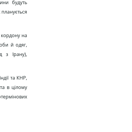
ини будуть
х планується
а кордону на
оби й одяг,
 з Ірану),
дії та КНР,
та в цілому
термінових