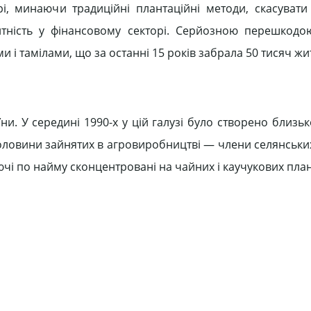
рі, минаючи традиційні плантаційні методи, скасуват
нтність у фінансовому секторі. Серйозною перешкод
 і тамілами, що за останні 15 років забрала 50 тисяч жит
ни. У середині 1990-х у цій галузі було створено близь
оловини зайнятих в агровиробництві — члени селянськи
і по найму сконцентровані на чайних і каучукових план