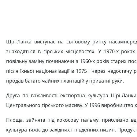
Шрі-Ланка виступає на світовому ринку насамперед 
знаходяться в гірських місцевостях. У 1970-х рока
повільну заміну починаючи з 1960-х років старих п
після їхньої націоналізації в 1975 і через недостачу 
продав багато чайних плантацій у приватні руки.
Друга по важливості експортна культура Шрі-Ланки
Центрального гірського масиву. У 1996 виробництво ка
Площа, зайнята під кокосову пальму, приблизно вд
культура тяжіє до західних і південних низин. Продук