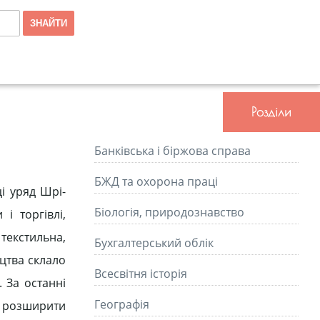
Розділи
Банківська і біржова справа
БЖД та охорона праці
і уряд Шрі-
Біологія, природознавство
і торгівлі,
текстильна,
Бухгалтерський облік
ицтва склало
Всесвітня історія
 За останні
Географія
у розширити