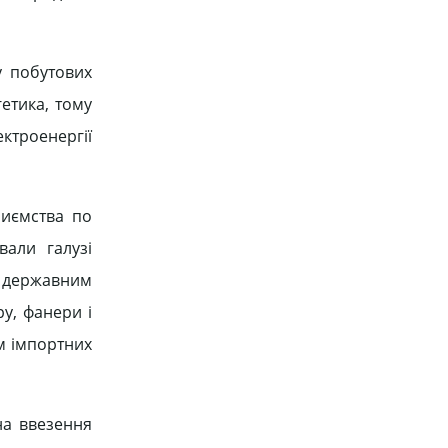
у побутових
гетика, тому
ктроенергії
риємства по
вали галузі
і державним
у, фанери і
м імпортних
на ввезення