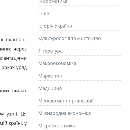
Інформатика
Інше
Історія України
Культурологія та мистецтво
і плантації
чини: через
Літературa
плантаціями
Макроекономіка
х роках уряд
Маркетинг
Медицина
дних схилах
Менеджмент організації
Міжнародна економіка
м узяті. Ця
ій країні, у
Мікроекономіка