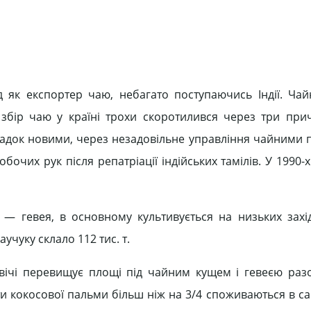
як експортер чаю, небагато поступаючись Індії. Чайн
х збір чаю у країні трохи скоротилився через три при
осадок новими, через незадовільне управління чайними 
робочих рук після репатріації індійських тамілів. У 1990-
 — гевея, в основному культивується на низьких захі
учуку склало 112 тис. т.
вічі перевищує площі під чайним кущем і гевеєю разо
ти кокосової пальми більш ніж на 3/4 споживаються в сам