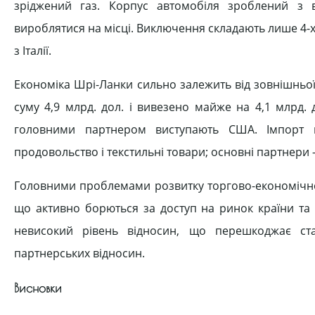
зріджений газ. Корпус автомобіля зроблений з в
вироблятися на місці. Виключення складають лише 4-х
з Італії.
Економіка Шрі-Ланки сильно залежить від зовнішньої 
суму 4,9 млрд. дол. і вивезено майже на 4,1 млрд.
головними партнером виступають США. Імпорт в
продовольство і текстильні товари; основні партнери —
Головними проблемами розвитку торгово-економічної 
що активно борються за доступ на ринок країни та у
невисокий рівень відносин, що перешкоджає стаб
партнерських відносин.
Висновки