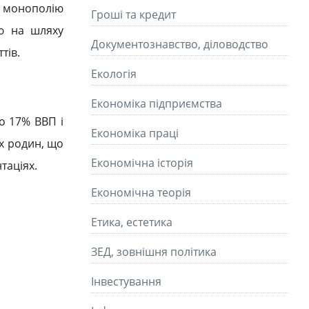
и монополію
Гроші та кредит
ою на шляху
Документознавство, діловодство
тів.
Екологія
Економіка підприємства
ко 17% ВВП і
Економіка праці
х родин, що
Економічна історія
таціях.
Економічна теорія
Етика, естетика
ЗЕД, зовнішня політика
Інвестування