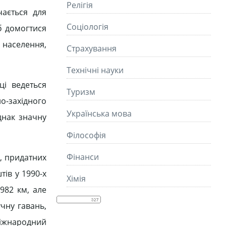
Релігія
чається для
Соціологія
б домогтися
 населення,
Страхування
Технічні науки
ці ведеться
Туризм
о-західного
Українська мова
днак значну
Філософія
Фінанси
г, придатних
тів у 1990-х
Хімія
982 км, але
учну гавань,
міжнародний