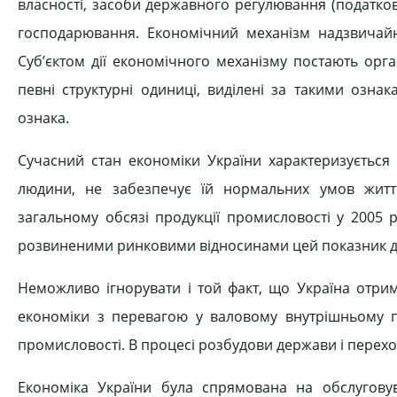
власності, засоби державного регулювання (податков
господарювання. Економічний механізм надзвичайно
Суб’єктом дії економічного механізму постають орг
певні структурні одиниці, виділені за такими озна
ознака.
Сучасний стан економіки України характеризується
людини, не забезпечує їй нормальних умов житт
загальному обсязі продукції промисловості у 2005 
розвиненими ринковими відносинами цей показник до
Неможливо ігнорувати і той факт, що Україна отри
економіки з перевагою у валовому внутрішньому пр
промисловості. В процесі розбудови держави і перехо
Економіка України була спрямована на обслугову