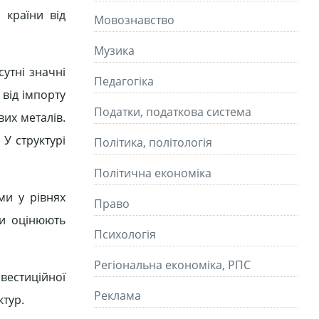
 країни від
Мовознавство
Музика
сутні значні
Педагогіка
від імпорту
Податки, податкова система
вих металів.
 У структурі
Політика, політологія
Політична економіка
ми у рівнях
Право
ти оцінюють
Психологія
Регіональна економіка, РПС
вестиційної
Реклама
ктур.