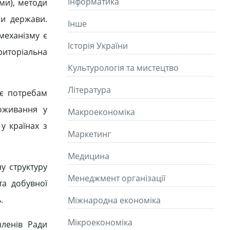
Інформатика
ми), методи
ри держави.
Інше
механізму є
Історія України
риторіальна
Культурологія та мистецтво
Літературa
ає потребам
оживання у
Макроекономіка
у країнах з
Маркетинг
Медицина
у структуру
Менеджмент організації
та добувної
.
Міжнародна економіка
Мікроекономіка
членів Ради