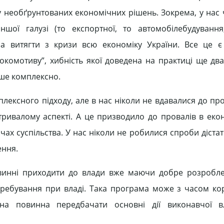
 необґрунтованих економічних рішень. Зокрема, у нас ч
ншої галузі (то експортної, то автомобілебудування
на витягти з кризи всю економіку України. Все це є
локомотиву”, хибність якої доведена на практиці ще два
ише комплексно.
плексного підходу, але в нас ніколи не вдавалися до пр
тривалому аспекті. А це призводило до провалів в екон
ах суспільства. У нас ніколи не робилися спроби дістат
ення.
винні приходити до влади вже маючи добре розробле
ребування при владі. Така програма може з часом кор
она повинна передбачати основні дії виконавчої 