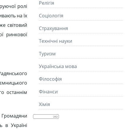
Релігія
руючої ролі
ивають на їх
Соціологія
же світовий
Страхування
ої ринкової
Технічні науки
Туризм
Українська мова
 Радянського
Філософія
иємницького
Фінанси
го останнім
Хімія
. Громадяни
ь в Україні