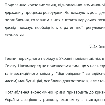
Подоланню кризових явищ, відновленню вітчизняної
держави у процесах розбудови. Як показують дослідже
поглиблення, головним з них є втрата керуючих пози
досвід показує необхідність стратегічної, регулюю
економіки.
2.Здійс
Темпи перехідного періоду в Україні повільніші, ніж 
Союзу. Насамперед це пояснюється тим, що у нас не
та інвестиційного клімату. “Відповідальні” за зді
часом) майбутні цілі, особливо довгострокові, але ста
Поглиблення економічної кризи призводить до кризи
України асоціюють ринкову економіку з сьогоден