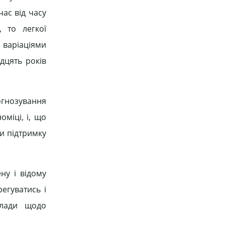
ас від часу
, то легкої
 варіаціями
дцять років
огнозування
оміці, і, що
и підтримку
ну і відому
егуватись і
влади щодо