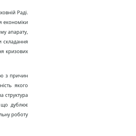
овній Раді.
я економіки
му апарату,
и складання
ня кризових
ою з причин
ність якого
ла структура
и, що дублює
ільну роботу