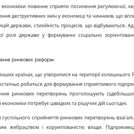
 економіки повинне сприяти посилення регулюючої, ке
ння деструктивних змін у економіці та чинників, що впл
цій держави, стихійність процесів, що відбуваються. Ад
чої ролі держави у формуванні соціально зорієнтован
нення ринкових реформ
в інших країнах, що утворилися на території колишнього
достатньо робиться для формування сприятливого підпр
йснення ринкових перетворень проголошують (здебільшо
н економіки потребує швидких та рішучих дій сьогодні.
 суспільного сприйняття ринкових перетворень взагалі
ним жебрацтвом і корумпованістю влади. Підприємец