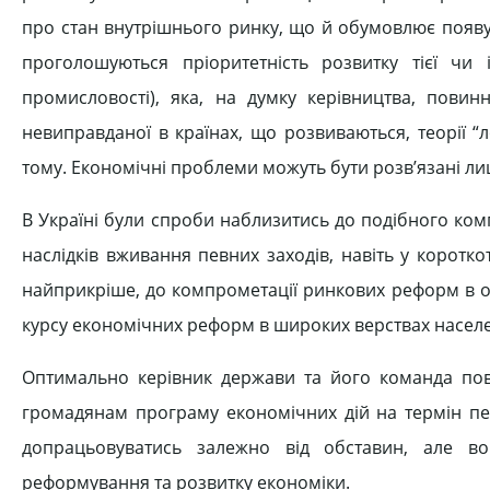
про стан внутрішнього ринку, що й обумовлює появу
проголошуються пріоритетність розвитку тієї чи і
промисловості), яка, на думку керівництва, повин
невиправданої в країнах, що розвиваються, теорії “
тому. Економічні проблеми можуть бути розв’язані л
В Україні були спроби наблизитись до подібного ком
наслідків вживання певних заходів, навіть у коротко
найприкріше, до компрометації ринкових реформ в оч
курсу економічних реформ в широких верствах насел
Оптимально керівник держави та його команда по
громадянам програму економічних дій на термін пе
допрацьовуватись залежно від обставин, але в
реформування та розвитку економіки.