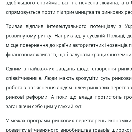
здебільшого сприймається як нечесна людина, а в 
спрямовується проти підприємництва та ринкових ре
Триває відплив інтелектуального потенціалу з Ук
розвинутому ринку. Наприклад, у сусідній Польщі, д
місце повернення до країни авторитетних іноземців п
фінансові можливості, щоб залучати кращих іноземних
Одним з найважчих завдань щодо створення ринково
співвітчизників. Люди мають зрозуміти суть ринков
робота з роз’яснення людям цілей ринкових перетворе
ринкові реформи. А поки що влада протистоїть гро
заганяючи себе цим у глухий кут.
У межах програми ринкових перетворень економіки 
розвитку вітчизняного виробництва товарів широкого