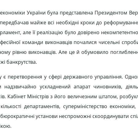
економіки України була представлена Президентом Верх
 передбачав майже всі необхідні кроки до реформуванн
рламент, але її реалізацію було довірено некомпетентно
офесійної команди виконавців почалися чисельні спроб
явному рівню виконавців. Але це й обумовило поглиблен
жі банкрутства.
 є перетворення у сфері державного управління. Одн
и надзвичайно ускладнений апарат чиновників, діяль
ів. Кабінет Міністрів з його величезним штатом, розбух
ї кількості департаментів, суперміністерство економік
 ці бюрократичні установи неспроможні скоординувати сп
ікою.