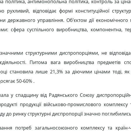
а політика, антимонопольна політика, контроль за ціна
 рухливий, відповідає формі конституційної структу
ани державного управління. Об’єктом дії економічного 
ками: сфера суспільного виробництва, компонентна, те
 значними структурними диспропорціями, не відповід
єдіяльності. Питома вага виробництва предметів сп
році становила лише 21,3% за діючими цінами тоді, як 
сягає 50-60% .
мала у спадщину від Радянського Союзу диспропорційн
одукті продукції військово-промислового комплексу 
ду до ринку структурні диспропорції значно поглибились
вання потреб загальносоюзного комплексу та країн-