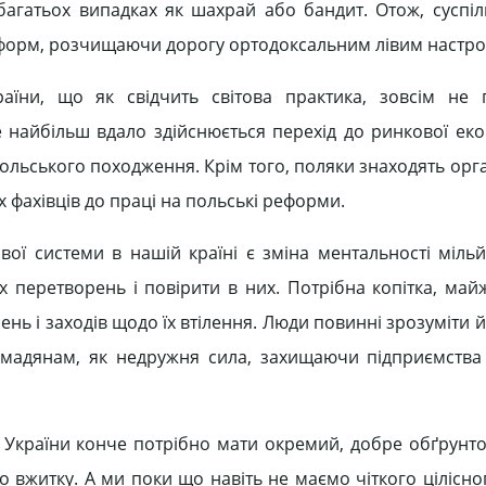
багатьох випадках як шахрай або бандит. Отож, суспі
форм, розчищаючи дорогу ортодоксальним лівим настроя
раїни, що як свідчить світова практика, зовсім не
е найбільш вдало здійснюється перехід до ринкової еко
ольського походження. Крім того, поляки знаходять орга
 фахівців до праці на польські реформи.
ї системи в нашій країні є зміна ментальності міль
их перетворень і повірити в них. Потрібна копітка, ма
нь і заходів щодо їх втілення. Люди повинні зрозуміти 
мадянам, як недружня сила, захищаючи підприємства 
України конче потрібно мати окремий, добре обґрунт
 вжитку. А ми поки що навіть не маємо чіткого цілісно