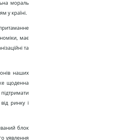
льна мораль
м у країні.
 притаманне
номіки, має
нізаційні та
йонів наших
йже щоденна
й підтримати
від ринку і
ований блок
го уявлення