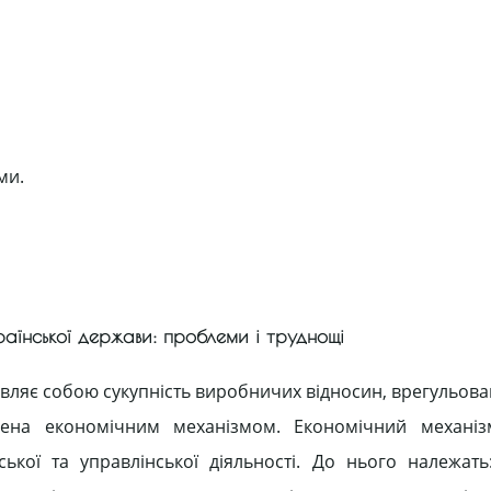
ми.
країнської держави: проблеми і труднощі
 являє собою сукупність виробничих відносин, врегульо
лена економічним механізмом. Економічний механі
ської та управлінської діяльності. До нього належать