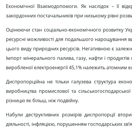
Економічної Взаємодопомоги. Як наслідок – її відк
закордонних постачальників при низькому рівні розв
Оцінюючи стан соціально-економічного розвитку Украї
ресурсні можливості для подальшого нарощування вид
цього виду природних ресурсів. Негативною є залежні
Імпорт мінерального палива, газу, нафти і продуктів 
виробленої електроенергії 45,1% належить атомним е
Диспропорційна не тільки галузева структура еконо
виробництва промислової та сільськогосподарської 
різницю як більш, ніж подвійну.
Набули деструктивних розмірів диспропорції втори
діяльності, інфляцією, порушенням господарських зв’я