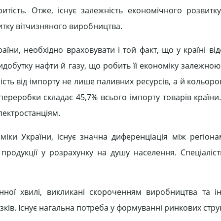
ритість. Отже, існує залежність економічного розвитку
итку вітчизняного виробництва.
ни, необхідно враховувати і той факт, що у країні від
обутку нафти й газу, що робить її економіку залежною 
сть від імпорту не лише паливних ресурсів, а й кольоро
переробки складає 45,7% всього імпорту товарів країни.
лектростанціям.
міки України, існує значна диференціація між регіона
продукції у розрахунку на душу населення. Спеціаліс
нної хвилі, викликані скороченням виробництва та ін
зків. Існує нагальна потреба у формуванні ринкових стру